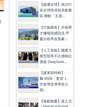
【鏈通全球】南沙打
造全球跨境貿易集聚
區 聯動「五港...
會
【打臉羅奇】外籍專
引
才據報陸續回流 甲
更
廈出租率改善豪...
【人工智能】國產大
模型競爭不比價格比
價值 DeepSeek...
者
【建軍節特輯】
執
轟-6N掛「驚雷-1」
空射彈道導彈首公
況
開...
，
【後顧無憂】港人北
祇
上購物再添新保障