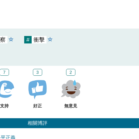
察
#
衝擊
7
3
2
支持
好正
無意見
相關博評
公平正義