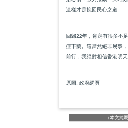
這樣才是挽回民心之道。
回歸22年，肯定有很多不
症下藥。這當然絕非易事，
前行，我絕對相信香港明天
原圖: 政府網頁
（本文純