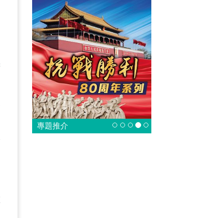
支
府
及
當
專題推介
隊
重
，