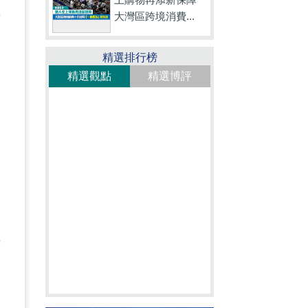
長
大灣區跨境消費...
精選排行榜
精選觀點
精選博評
。
，
秩
香
不