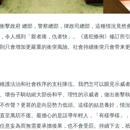
衝擊政府 總部，警察總部，律政司總部，這種情況竟然
，令人感到「親者痛，仇者快」。《逃犯條例》修訂所
則只會增加更嚴重的衝突風險。社會持續衝突只會带来
維護法治和社會秩序的支柱隊伍。我們怎可以眼見示威
、壞份子騎劫絕大部份和平、理性的示威者，做出衝擊
不作聲？更甚的是向惡勢力低頭。這樣的姑息養奸，情
直至萬刧不復。最擔心的是誤導年輕人，「有樣學樣」
任意妄為而無需要承擔後果，也不會受罰。持續下去，