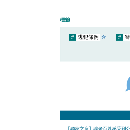
標籤
#
逃犯條例
#
警
【獨家文章】讓老百姓感受到