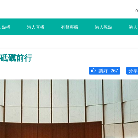
0
人點播
港人直播
有聲專欄
港人觀點
港人
 砥礪前行
讚好
267
分享