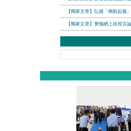
【獨家文章】弘揚「兩航起義
【獨家文章】警惕網上歧視言論