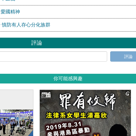
」愛國精神
 慎防有人存心分化族群
評論
評論
你可能感興趣