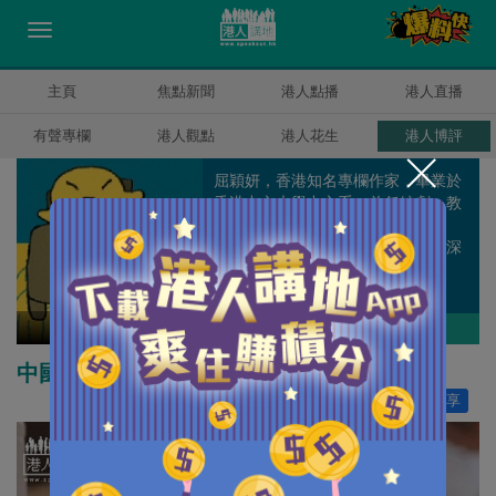
主頁
焦點新聞
港人點播
港人直播
有聲專欄
港人觀點
港人花生
港人博評
屈穎妍，香港知名專欄作家，畢業於
香港中文大學中文系，曾任編劇、教
師、記者、周刊副總編輯和雜誌顧
問，著有《怪獸家長》一書，文章深
受港爸港媽歡迎。
屈穎妍
作者其他博評
中國的波爾多
讚好
707
分享