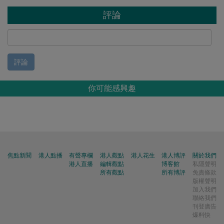
評論
評論
你可能感興趣
焦點新聞
港人點播
有聲專欄
港人觀點
港人花生
港人博評
關於我們
港人直播
編輯觀點
博客館
私隱聲明
所有觀點
所有博評
免責條款
版權聲明
加入我們
聯絡我們
刊登廣告
爆料快