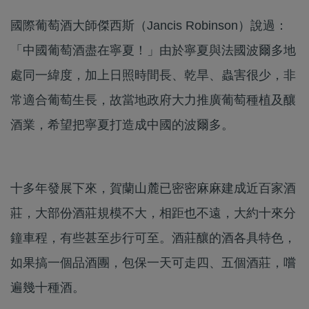
國際葡萄酒大師傑西斯（Jancis Robinson）說過：
「中國葡萄酒盡在寧夏！」由於寧夏與法國波爾多地
處同一緯度，加上日照時間長、乾旱、蟲害很少，非
常適合葡萄生長，故當地政府大力推廣葡萄種植及釀
酒業，希望把寧夏打造成中國的波爾多。
十多年發展下來，賀蘭山麓已密密麻麻建成近百家酒
莊，大部份酒莊規模不大，相距也不遠，大約十來分
鐘車程，有些甚至步行可至。酒莊釀的酒各具特色，
如果搞一個品酒團，包保一天可走四、五個酒莊，嚐
遍幾十種酒。