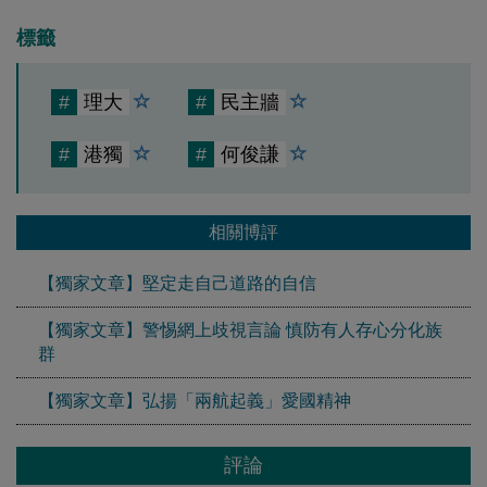
標籤
#
理大
#
民主牆
#
港獨
#
何俊謙
相關博評
【獨家文章】堅定走自己道路的自信
【獨家文章】警惕網上歧視言論 慎防有人存心分化族
群
【獨家文章】弘揚「兩航起義」愛國精神
評論