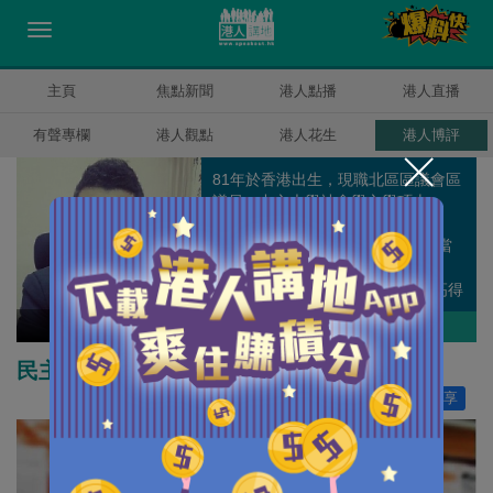
主頁
焦點新聞
港人點播
港人直播
有聲專欄
港人觀點
港人花生
港人博評
81年於香港出生，現職北區區議會區
議員，中文大學社會學文學碩士。
2003年僅22歲參選區議會選舉。
2007以4159票成為全新界最高票當
選的議員。2011年競逐連任，以
4791票打破香港回歸後區議會最高得
票的紀錄，成功連任。
劉國勳
作者其他博評
民主牆背後風波
讚好
258
分享