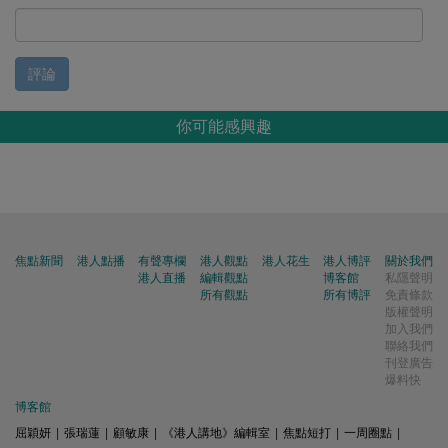
評論
你可能感興趣
焦點新聞
港人點播
有聲專欄
港人觀點
港人花生
港人博評
關於我們
港人直播
編輯觀點
博客館
私隱聲明
所有觀點
所有博評
免責條款
版權聲明
加入我們
聯絡我們
刊登廣告
爆料快
博客館
屈穎妍
|
張瑞蓮
|
顧敏康
|
《港人講地》編輯室
|
焦點短打
|
一周圈點
|