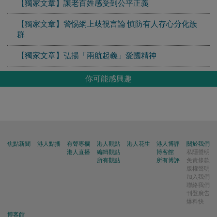
【獨家文章】讓老百姓感受到公平正義
【獨家文章】警惕網上歧視言論 慎防有人存心分化族
群
【獨家文章】弘揚「兩航起義」愛國精神
你可能感興趣
焦點新聞
港人點播
有聲專欄
港人觀點
港人花生
港人博評
關於我們
港人直播
編輯觀點
博客館
私隱聲明
所有觀點
所有博評
免責條款
版權聲明
加入我們
聯絡我們
刊登廣告
爆料快
博客館