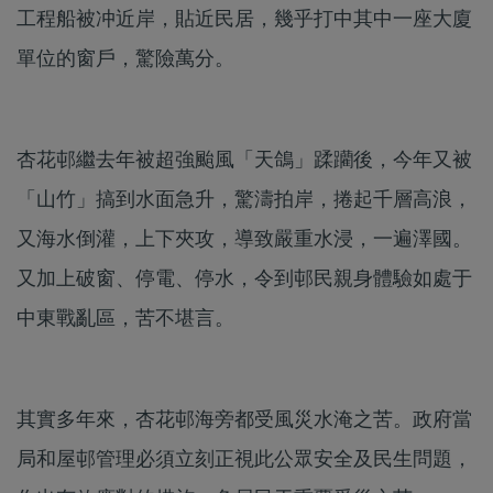
工程船被冲近岸，貼近民居，幾乎打中其中一座大廈
單位的窗戶，驚險萬分。
杏花邨繼去年被超強颱風「天鴿」蹂躪後，今年又被
「山竹」搞到水面急升，驚濤拍岸，捲起千層高浪，
又海水倒灌，上下夾攻，導致嚴重水浸，一遍澤國。
又加上破窗、停電、停水，令到邨民親身體驗如處于
中東戰亂區，苦不堪言。
其實多年來，杏花邨海旁都受風災水淹之苦。政府當
局和屋邨管理必須立刻正視此公眾安全及民生問題，