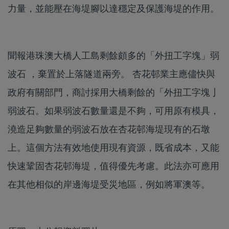
力量，並能壓在海堤腳以達穩定及保護海堤的作用。
聞報港珠澳大橋人工島剩餘頗多的「外扭工字塊」弱
波石 ，棄置於上落隧道兩旁。 杏花邨業主應儘快與
政府有關部門，商討採用大橋剩餘的「外扭工字塊亅
弱波石。如果弱波石數量還是不夠，可用原有模具，
澆造足夠數量的弱波石放在杏花邨海堤現有的石墩
上。這個方法有效地使用現有資源，既省成本，又能
快速鞏固杏花邨海堤，值得優先考慮。此法亦可應用
在其他相似的岸邊海堤受災地區，例如將軍澳等。