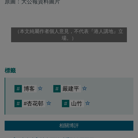
原圖：大公報資料圖片
（本文純屬作者個人意見，不代表『港人講地』立
場。）
標籤
#
博客
#
嚴建平
#
#杏花邨
#
山竹
相關博評