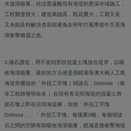
水波浪能量。此法需遠離現有海堤的更深水域施工，
工程難度很大，建造風險高，既花費大，工期又長，
又未能及時解決杏花邨避免在明年打風季節中又受海
浪衝擊燃眉之急。
3.拋石護堤，用不規則形狀混凝土塊放在堤岸，以吸
收海浪能量。最好的方法便是借鏡港珠澳大橋人工島
海堤旁擺放的「外扭工字塊亅弱波石，Dolosse （南
非工程師發明命名 ）在現有杏花邨海堤的混凝土滑
面石墩上即在沿現海堤腳，加放「外扭工字塊
Dolosse」。「 外扭工字塊」每塊重5噸，每個弱波
石之間的空隙有助吸收海浪能量，銳減直接衝擊海堤