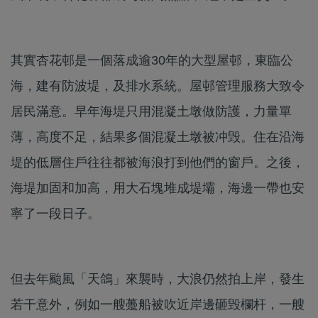
其實杏花邨是一個落成逾30年的大型屋邨，東臨公
海，建有防波堤，及排水系統。屋邨管理服務大致令
居民滿意。早年海堤只用混凝土墩做防護，力量單
薄，高度不足，結果多個混凝土墩被冲毁。住在沿海
堤的低層住戶往往都被海浪打到他們的窗戶。之後，
海堤加固和加高，用大石塊堆成堤壩，海邊一帶也安
寧了一段日子。
但去年颱風「天鴿」來襲時，大浪仍然拍上岸，發生
若干意外，例如一艘躉船被吹近岸邊砸毁欄杆，一艘