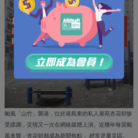
颱風「山竹」襲港，位於港島東的私人屋苑杏花邨惨
受蹂躪，災情又一次在網絡媒體上演。近幾年每當颱
風來襲，杏花邨都成為新聞焦點， 經常是重災區。