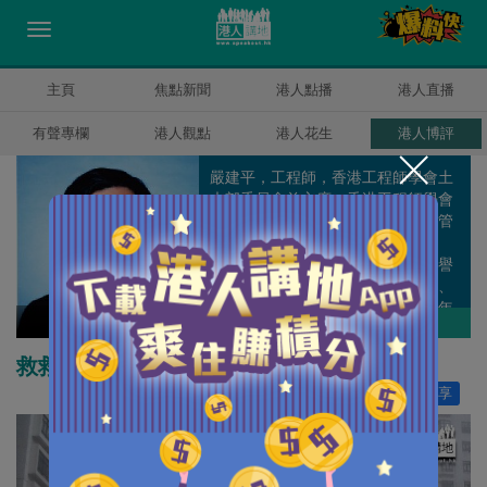
主頁
焦點新聞
港人點播
港人直播
有聲專欄
港人觀點
港人花生
港人博評
嚴建平，工程師，香港工程師學會土
木部委員會前主席、香港工程師學會
環境部委員會前主席、工程師註冊管
理局前委員、香港工程師學會前理
事、澳洲工程師學會香港分部前榮譽
顧問、工程界社促會前高級副主席、
香港公共行政學會前副會長、5.12年
嚴建平
作者其他博評
青工程師大聯盟顧問 、香港建設管理
交流中心主席、香港建造專業人士協
救救杏花邨
會會長。
讚好
214
分享