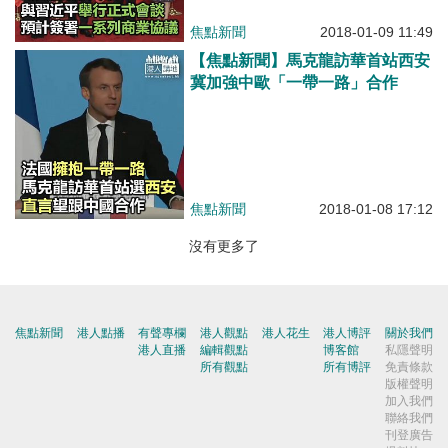
焦點新聞
2018-01-09 11:49
【焦點新聞】馬克龍訪華首站西安
冀加強中歐「一帶一路」合作
焦點新聞
2018-01-08 17:12
沒有更多了
焦點新聞
港人點播
有聲專欄
港人觀點
港人花生
港人博評
關於我們
港人直播
編輯觀點
博客館
私隱聲明
所有觀點
所有博評
免責條款
版權聲明
加入我們
聯絡我們
刊登廣告