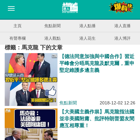
主頁
焦點新聞
港人點播
港人直播
有聲專欄
港人觀點
港人花生
港人博評
標籤：馬克龍 下的文章
【德法同意加強與中國合作】習近
平峰會分晤馬克龍及默克爾，重申
堅定維護多邊主義
焦點新聞
2018-12-02 12:26
【大美國主義作祟】馬克龍指法國
並非美國附庸、批評特朗普盟友間
應互相尊重！