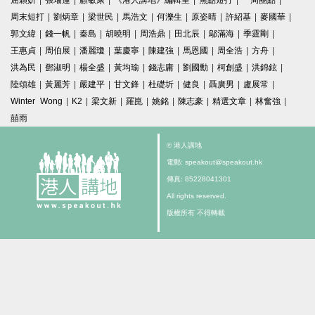
屈穎妍
|
張瑞蓮
|
顧敏康
|
《港人講地》編輯室
|
焦點短打
|
一周圈點
|
周末短打
|
劉炳章
|
梁世民
|
馬浩文
|
何濼生
|
原姿晴
|
許紹基
|
麥國華
|
郭文緯
|
錢一帆
|
秦島
|
胡曉明
|
周浩鼎
|
田北辰
|
鄔滿海
|
季霆剛
|
王惠貞
|
周伯展
|
潘麗瓊
|
葉慶寧
|
陳建強
|
馬恩國
|
周全浩
|
方舟
|
洪為民
|
鄧淑明
|
楊全盛
|
黃均瑜
|
錢志庸
|
劉國勳
|
柯創盛
|
洪錦鉉
|
陸頌雄
|
黃麗芳
|
嚴建平
|
甘文鋒
|
杜礎圻
|
健良
|
聶廣男
|
盧展常
|
Winter Wong
|
K2
|
梁文新
|
羅崑
|
姚銘
|
陳志豪
|
精選文章
|
林奮強
|
囍雨
© 港人講地
電郵: speakout@speakout.hk
傳真: 85228041301
All rights reserved.
版權所有 不得轉載