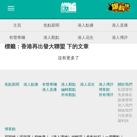
主頁
焦點新聞
港人點播
港人直播
有聲專欄
港人觀點
港人花生
港人博評
標籤：香港再出發大聯盟 下的文章
沒有更多了
焦點新聞
港人點播
有聲專欄
港人觀點
港人花生
港人博評
關於我們
港人直播
編輯觀點
博客館
私隱聲明
所有觀點
所有博評
免責條款
版權聲明
加入我們
聯絡我們
刊登廣告
爆料快
博客館