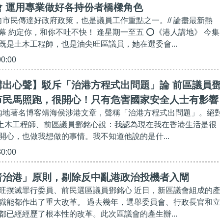
會 運用專業做好各持份者橋樑角色
，向市民傳達好政府政策，也是議員工作重點之一。// 論盡最新熱
幕 約定你，和你不吐不快！ 逢星期一至五 ⭕《港人講地》 今集
既是土木工程師，也是油尖旺區議員，她在選委會...
00:00
講出心聲】駁斥「治港方程式出問題」論 前區議員
市民馬照跑，很開心！只有危害國家安全人士有影響
」內地著名博客靖海侯涉港文章，聲稱「治港方程式出問題」。絕
/ 土木工程師、前區議員鄧銘心說：我認為現在我在香港生活是很
開心，也做我想做的事情。我不知道他說的是什...
30:00
者治港」原則，剔除反中亂港政治投機者入閘
旺撲滅罪行委員、前民選區議員鄧銘心 近日，新區議會組成的
職能都作出了重大改革。 過去幾年，選舉委員會、行政長官和
都已經經歷了根本性的改革。此次區議會的產生辦...