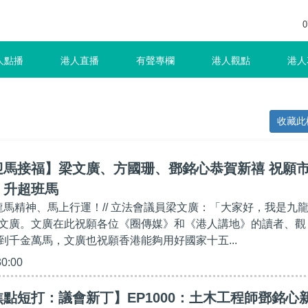
0
人點播
港人直播
有聲專欄
港人觀點
港人
收藏此
迎馬接福】梁文廣、方國珊、鄧銘心恭賀新禧 祝願
、升超班馬
家龍馬精神、馬上行運！// 立法會議員梁文廣：「大家好，我是九
文廣。文廣在此祝願各位《圈傳媒》和《港人講地》的讀者、觀
到千金萬馬，文廣也祝願香港能夠用好國家十五...
30:00
點短打：議會新丁】EP1000：土木工程師鄧銘心