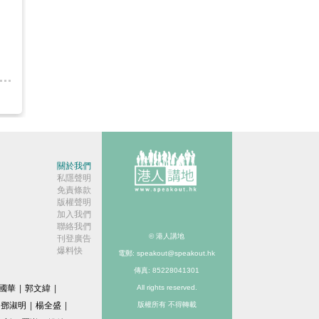
關於我們
私隱聲明
免責條款
版權聲明
加入我們
聯絡我們
© 港人講地
刊登廣告
爆料快
電郵: speakout@speakout.hk
傳真: 85228041301
國華
|
郭文緯
|
All rights reserved.
鄧淑明
|
楊全盛
|
版權所有 不得轉載