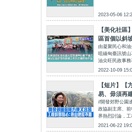
2023-05-06 12:
【美化社區
區首個以斜
由凝聚民心和油
咀緬甸臺訊號山
油尖旺民政事務
2022-10-09 15:
【短片】【
易、毋須再
//開發郊野公
政協副主席、前
界熱烈討論，工
2021-06-22 19: