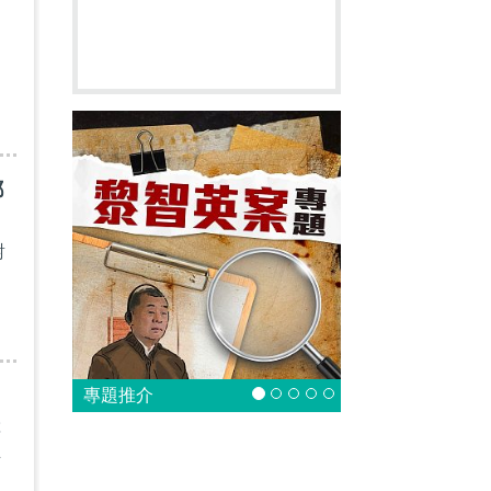
鄧
對
專題推介
產
立