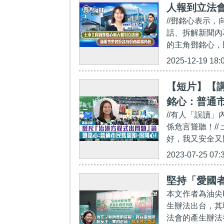
人報到立法
//鄧銘心表示
話、拆解新聞內
的主角鄧銘心，
2025-12-19 18:
【短片】【
銘心：普通
//有人「誤讀
係危言聳聽！/
好，我又安全又
2023-07-25 07:
堅持「愛國
本文作者為油尖
生辦法出台，其
法會的產生辦法