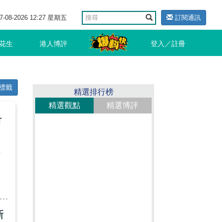
7-08-2026 12:27 星期五
訂閱通訊
花生
港人博評
登入／註冊
標籤
精選排行榜
精選觀點
精選博評
市
龍
新