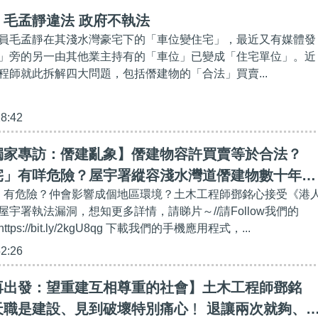
毛孟靜違法 政府不執法
員毛孟靜在其淺水灣豪宅下的「車位變住宅」，最近又有媒體發
」旁的另一由其他業主持有的「車位」已變成「住宅單位」。近
程師就此拆解四大問題，包括僭建物的「合法」買賣...
28:42
獨家專訪：僭建亂象】僭建物容許買賣等於合法？
宅」有咩危險？屋宇署縱容淺水灣道僭建物數十年、
宅」有危險？仲會影響成個地區環境？土木工程師鄧銘心接受《港
四大問
宇署執法漏洞，想知更多詳情，請睇片～//請Follow我們的
ttps://bit.ly/2kgU8qg 下載我們的手機應用程式，...
52:26
再出發：望重建互相尊重的社會】土木工程師鄧銘
職是建設、見到破壞特別痛心​﹗ 退讓兩次就夠、