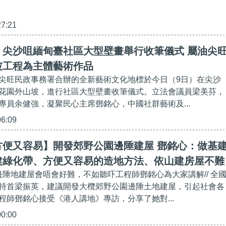
27:21
】尖沙咀緬甸臺社區大型壁畫舉行收筆儀式 屬油尖
坡工程為主體藝術作品
尖旺民政事務署合辦的全新藝術文化地標於今日（9日）在尖沙
花園外山坡，進行社區大型壁畫收筆儀式。立法會議員梁美芬，
專員余健強，凝聚民心主席鄧銘心，中國社群藝術及...
06:09
方便又容易】開發郊野公園邊陲建屋 鄧銘心：做基
建綠化帶、方便又容易的造地方法、依山建房屋不難
園邊陲地建屋會唔會好難，不如聽吓工程師鄧銘心為大家講解// 全
特首梁振英，建議開發大欖郊野公園邊陲土地建屋，引起社會各
程師鄧銘心接受《港人講地》專訪，分享了她對...
00:00