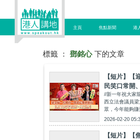
主頁
焦點新聞
港
標籤 ：
鄧銘心
下的文章
【短片】【
民笑口常開
//新一年祝大
西立法會議員梁
眾，今年能夠賺
2026-02-20 05:
【短片】【焦