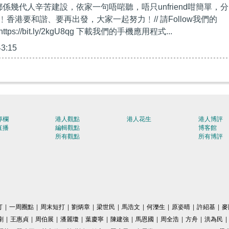
都係幾代人辛苦建設，依家一句唔啱聽，唔只unfriend咁簡單，分
阻止暴力動亂、否則錯的行為會擴散
香港要和諧、要再出發，大家一起努力﹗// 請Follow我們的
ttps://bit.ly/2kgU8qg 下載我們的手機應用程式...
43:15
專欄
港人觀點
港人花生
港人博評
直播
編輯觀點
博客館
所有觀點
所有博評
打
|
一周圈點
|
周末短打
|
劉炳章
|
梁世民
|
馬浩文
|
何濼生
|
原姿晴
|
許紹基
|
麥
剛
|
王惠貞
|
周伯展
|
潘麗瓊
|
葉慶寧
|
陳建強
|
馬恩國
|
周全浩
|
方舟
|
洪為民
|