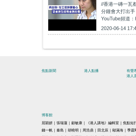
//香港一磚一瓦
三次要發聲
分鐘會大打出手﹗
YouTube頻道：h
2020-06-14 17:
焦點新聞
港人點播
有聲
港人
博客館
屈穎妍
|
張瑞蓮
|
顧敏康
|
《港人講地》編輯室
|
焦點短
錢一帆
|
秦島
|
胡曉明
|
周浩鼎
|
田北辰
|
鄔滿海
|
季霆