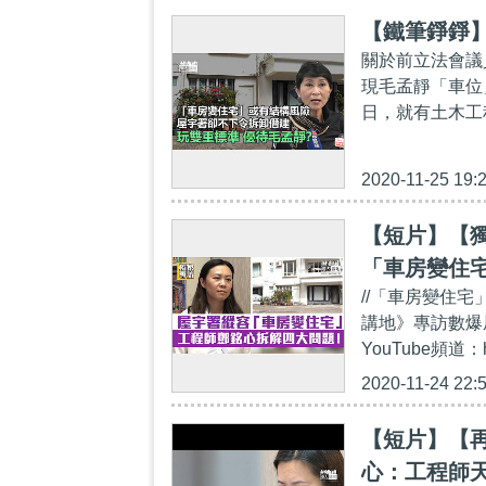
【鐵筆錚錚】
關於前立法會議
現毛孟靜「車位
日，就有土木工
2020-11-25 19:
【短片】【
「車房變住
//「車房變住
鄧銘心拆解
講地》專訪數爆屋
YouTube頻道：h
2020-11-24 22:
【短片】【
心：工程師天