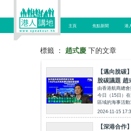
主頁
焦點新聞
港
標籤 ：
趙式慶
下的文章
【邁向脫碳】
脫碳議題 
由香港航商總會
今日（15日）
區域的海事活動
2024-11-15 17:
【深港合作