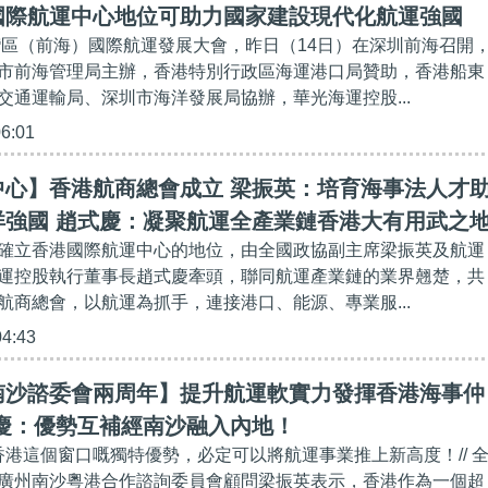
國際航運中心地位可助力國家建設現代化航運強國
大灣區（前海）國際航運發展大會，昨日（14日）在深圳前海召開
市前海管理局主辦，香港特別行政區海運港口局贊助，香港船東
交通運輸局、深圳市海洋發展局協辦，華光海運控股...
06:01
中心】香港航商總會成立 梁振英：培育海事法人才
洋強國 趙式慶：凝聚航運全產業鏈香港大有用武之
確立香港國際航運中心的地位，由全國政協副主席梁振英及航運
運控股執行董事長趙式慶牽頭，聯同航運產業鏈的業界翹楚，共
航商總會，以航運為抓手，連接港口、能源、專業服...
04:43
南沙諮委會兩周年】提升航運軟實力發揮香港海事仲
式慶：優勢互補經南沙融入內地！
揮香港這個窗口嘅獨特優勢，必定可以將航運事業推上新高度！// 
廣州南沙粵港合作諮詢委員會顧問梁振英表示，香港作為一個超