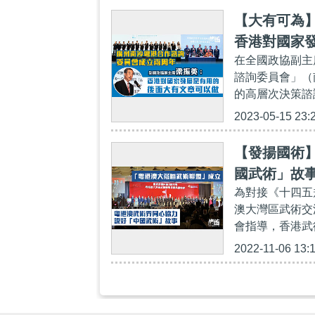
【大有可為
香港對國家
在全國政協副主
諮詢委員會」（
的高層次決策諮
2023-05-15 23:
【發揚國術
國武術」故
為對接《十四五
澳大灣區武術交
會指導，香港武
2022-11-06 13: