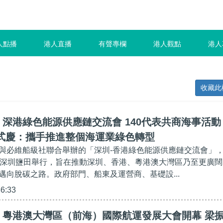
人點播
港人直播
有聲專欄
港人觀點
港人
收藏此
深港綠色能源供應鏈交流會 140代表共商海事活動
趙式慶：攜手推進整個海運業綠色轉型
與必維船級社聯合舉辦的「深圳-香港綠色能源供應鏈交流會」
在深圳鹽田舉行，旨在推動深圳、香港、粵港澳大灣區乃至更廣闊
邁向脫碳之路。政府部門、船東及運營商、基礎設...
36:33
】粵港澳大灣區（前海）國際航運發展大會開幕 梁