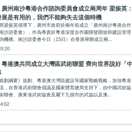
】廣州南沙粵港合作諮詢委員會成立兩周年 梁振英
發展是有用的，我們不能夠失去這個時機
席梁振英倡導下，廣州市政府於兩年前成立「廣州南沙粵港合作
南沙諮委會），作為專責於粵港深度合作園開發開放和建設管理
詢機構。南沙諮委會今日（15日）在香港舉辦成立兩...
20:20
】粵港澳共同成立大灣區武術聯盟 齊向世界說好「
事
規劃綱要》規劃、粵港澳大灣區建設等國家戰略戰略，加強粵港
流，在香港武術聯會倡議及國家體育總局支持下，由中國武術協
術聯會、廣東省武術協會及屬下九個市的武協以及澳...
14:02