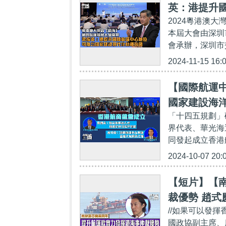
英：港提升
2024粵港澳
本屆大會由深圳
會承辦，深圳市
2024-11-15 16:
【國際航運
國家建設海
「十四五規劃」
界代表、華光海
同發起成立香港
2024-10-07 20:
【短片】【
裁優勢 趙
//如果可以發
國政協副主席、