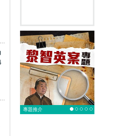
，
助
地
專題推介
全