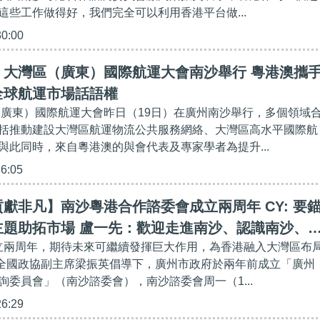
這些工作做得好，我們完全可以利用香港平台做...
30:00
】大灣區（廣東）國際航運大會南沙舉行 粵港澳攜
全球航運市場話語權
區（廣東）國際航運大會昨日（19日）在廣州南沙舉行，多個領域
括推動建設大灣區航運物流公共服務網絡、大灣區高水平國際航
與此同時，來自粵港澳的與會代表及專家學者為提升...
36:05
獻非凡】南沙粵港合作諮委會成立兩周年 CY: 要
主題助拓市場 盧一先：歡迎走進南沙、認識南沙、
成立兩周年，期待未來可繼續發揮巨大作用，為香港融入大灣區布
 在全國政協副主席梁振英倡導下，廣州市政府於兩年前成立「廣州
詢委員會」（南沙諮委會），南沙諮委會周一（1...
26:29