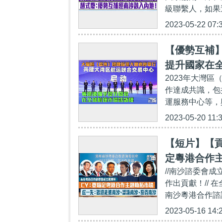
級聯繫人，如果
2023-05-22 07:
【優勢互補
提升國家在
2023年大灣
作達成共識，包
運服務中心等，
2023-05-20 11:
【短片】【貢
定粵港合作
//南沙諮委會
資南沙
作出貢獻！//
南沙粵港合作諮
2023-05-16 14: