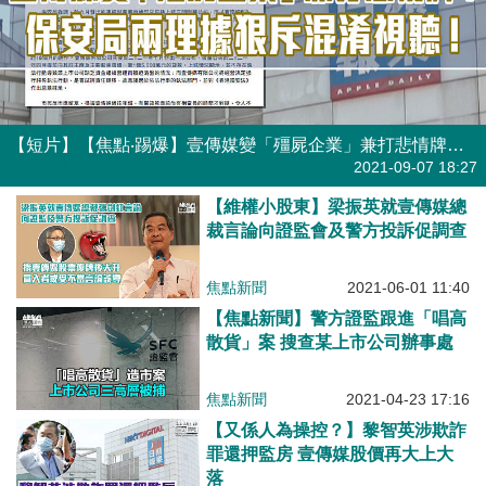
【短片】【焦點‧踢爆】壹傳媒變「殭屍企業」兼打悲情牌？保安局兩理據狠斥混淆視聽！
港人點播
2021-09-07 18:27
【維權小股東】梁振英就壹傳媒總
裁言論向證監會及警方投訴促調查
焦點新聞
2021-06-01 11:40
【焦點新聞】警方證監跟進「唱高
散貨」案 搜查某上市公司辦事處
焦點新聞
2021-04-23 17:16
【又係人為操控？】黎智英涉欺詐
罪還押監房 壹傳媒股價再大上大
落