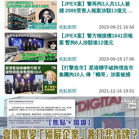
【JPEX案】警再拘3人共11人被
捕 2086受害人報案涉額13億元 消
息指張智霖到灣仔警察總部助查
焦點新聞
2023-09-21 16:56
【JPEX案】警方稱接獲1641宗報
案 暫拘8人涉額達12億元
焦點新聞
2023-09-19 17:06
【打擊造市】星港聯手破跨境造市
集團拘10人 傳「幟哥」涉案被捕
焦點新聞
2021-12-16 19:01