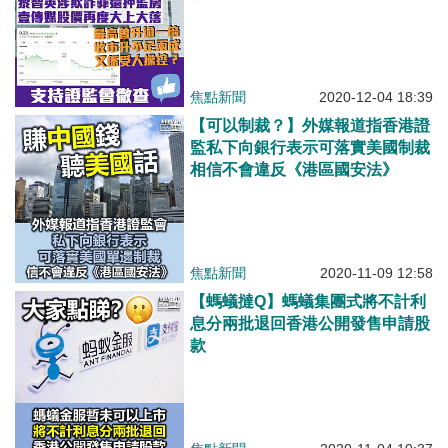
焦點新聞
2020-12-04 18:39
【可以制裁？】外媒報道指香港證
監私下向銀行表示可落實美國制裁
相信不會違反《港區國安法》
焦點新聞
2020-11-09 12:58
【螞蟻撻Q】螞蟻集團式將不計利
息分兩批退回香港公開發售申請股
款