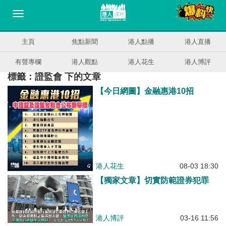
主頁
焦點新聞
港人點播
港人直播
有聲專欄
港人觀點
港人花生
港人博評
標籤：證監會 下的文章
【今日網圖】金融惠港10招
港人花生
08-03 18:30
【獨家文章】切實防範證券犯罪
港人博評
03-16 11:56