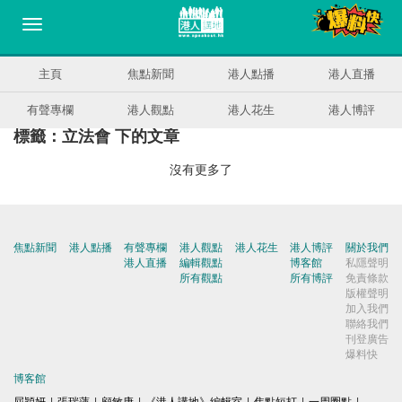
主頁
焦點新聞
港人點播
港人直播
有聲專欄
港人觀點
港人花生
港人博評
標籤：立法會 下的文章
沒有更多了
焦點新聞
港人點播
有聲專欄
港人觀點
港人花生
港人博評
關於我們
港人直播
編輯觀點
博客館
私隱聲明
所有觀點
所有博評
免責條款
版權聲明
加入我們
聯絡我們
刊登廣告
爆料快
博客館