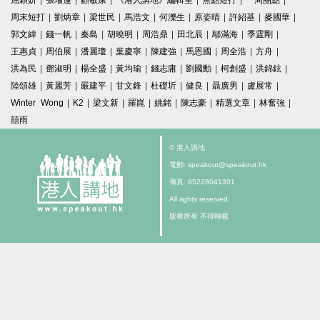
屈穎妍
|
張瑞蓮
|
顧敏康
|
《港人講地》編輯室
|
焦點短打
|
一周圈點
|
周末短打
|
劉炳章
|
梁世民
|
馬浩文
|
何濼生
|
原姿晴
|
許紹基
|
麥國華
|
郭文緯
|
錢一帆
|
秦島
|
胡曉明
|
周浩鼎
|
田北辰
|
鄔滿海
|
季霆剛
|
王惠貞
|
周伯展
|
潘麗瓊
|
葉慶寧
|
陳建強
|
馬恩國
|
周全浩
|
方舟
|
洪為民
|
鄧淑明
|
楊全盛
|
黃均瑜
|
錢志庸
|
劉國勳
|
柯創盛
|
洪錦鉉
|
陸頌雄
|
黃麗芳
|
嚴建平
|
甘文鋒
|
杜礎圻
|
健良
|
聶廣男
|
盧展常
|
Winter Wong
|
K2
|
梁文新
|
羅崑
|
姚銘
|
陳志豪
|
精選文章
|
林奮強
|
囍雨
© 港人講地
電郵: speakout@speakout.hk
傳真: 85228041301
All rights reserved.
版權所有 不得轉載