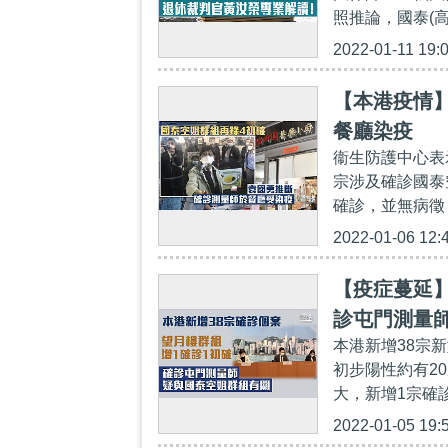
照推論，國泰(高
2022-01-11 19:
【本港疫情
餐廳染疫
衞生防護中心表
宗涉及確診國泰
確診，並無病徵，
2022-01-06 12:
【疫症蔓延】
診屯門測量
本港新增38宗新
初步陽性約有2
大，新增1宗確
2022-01-05 19: