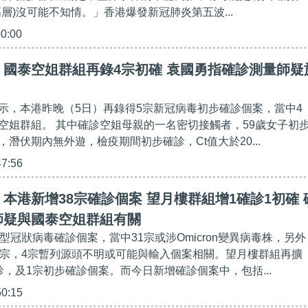
層)沒可能不知情。」香港爆發新冠肺炎第五波...
00:00
】國泰空姐群組再錄4宗初確 袁國勇指確診測量師疑
示，本港昨晚（5日）再錄得5宗新冠病毒初步確診個案，當中4
空姐群組。 其中確診空姐母親的一名密切接觸者，59歲女子初
潛伏期內無外遊，檢疫期間初步確診，Ct值大於20...
47:56
本港新增38宗確診個案 望月樓群組增1確診1初確 
師疑與國泰空姐群組有關
型冠狀病毒確診個案，當中31宗或涉Omicron變異病毒株，另外
0宗，4宗暫列源頭不明或可能與輸入個案相關。望月樓群組再擴
診，及1宗初步確診個案。而今日新增確診個案中，包括...
50:15