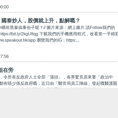
00:00
】國泰炒人，股價就上升，點解嘅？
炒晒班黑暴搞事份子呢？// 圖片來源：網上圖片 請Follow我們的
https://bit.ly/2kgU8qg 下載我們的手機應用程式，收看第一手精
w.speakout.hk/app 瀏覽我們的IG：https:...
27:56
姐在旁
，令所有反政府人士全部「蒲頭」，各界驚見原來要「政治中
都有唔少係反政府嘅；近日由「醫管局員工陣線」發起嘅醫護罷
奇怪怪」，明明係醫護人員要罷工，但囍雨就見到兩個...
06:42