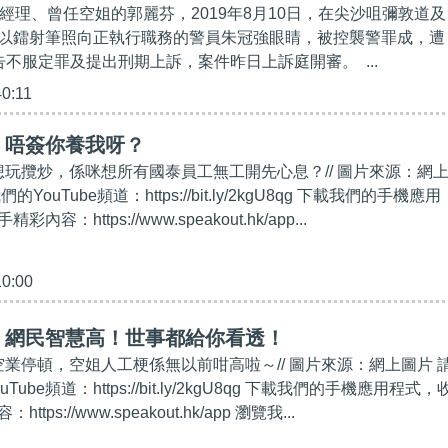
經理、曾任空姐的郭麗芬，2019年8月10日，在尖沙咀彌敦道及
以鐳射筆照向正執行職務的警員朱冠強眼睛，被控襲警罪成，遭
告不服定罪及提出刑期上訴，案件昨日上訴庭開審。 ...
40:11
】唔簽你養我呀？
仲想玩攬炒，係咪想所有國泰員工無工開先心息？// 圖片來源：網
們的YouTube頻道：https://bit.ly/2kgU8qg 下載我們的手機應用
容：https://www.speakout.hk/app...
10:00
】網民智慧高！世事都給你看透！
空業停頓，空姐人工梗係無以前咁高啦～// 圖片來源：網上圖片 
uTube頻道：https://bit.ly/2kgU8qg 下載我們的手機應用程式，
ps://www.speakout.hk/app 瀏覽我...