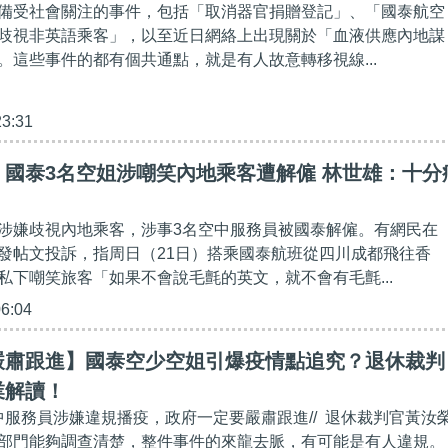
備受社會關注的事件，包括「取消器官捐贈登記」、「國泰航空
歧視非英語乘客」，以至近日網絡上出現關於「血液供應內地謀
。這些事件的都有個共通點，就是有人故意轉移視線...
23:31
】國泰3名空姐涉嘲笑內地乘客遭解僱 林世雄：十分
涉嫌歧視內地乘客，涉事3名空中服務員被國泰解僱。有網民在
發帖文投訴，指周日（21日）搭乘國泰航班從四川成都飛往香
私下嘲笑旅客「如果不會說毛氈的英文，就不會有毛氈...
06:04
嚴肅跟進】國泰空少空姐引爆疫情點追究？退休裁判
業解讀！
空中服務員涉嫌違規播疫，政府一定要嚴肅跟進// 退休裁判官黃汝
部門能夠調查清楚，整件事件的來龍去脈，有可能是有人違規。