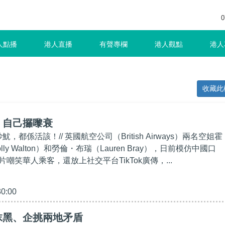
0
人點播
港人直播
有聲專欄
港人觀點
港人
收藏此
】自己攞嚟衰
魷，都係活該！// 英國航空公司（British Airways）兩名空姐霍
ly Walton）和勞倫・布瑞（Lauren Bray），日前模仿中國口
嘲笑華人乘客，還放上社交平台TikTok廣傳，...
30:00
抹黑、企挑兩地矛盾