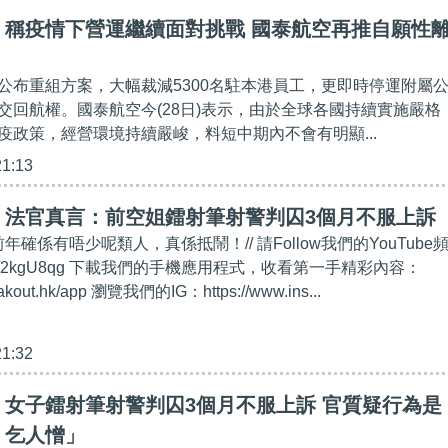
】稱疫情下營運繼續面對挑戰 國泰航空再推自願性
公布重組方案，大幅裁減5300名駐本港員工，更即時停運附屬
交回航權。國泰航空今(28日)表示，由於全球各國持續實施嚴格
疫政策，經營環境持續嚴峻，料短中期內不會有明顯...
21:13
】法官真言：前空姐鐳射筆射警判囚3個月不服上訴
年確係有唔少呢類人，真係抵鬧！// 請Follow我們的YouTube
bit.ly/2kgU8qg 下載我們的手機應用程式，收看第一手精彩內容：
eakout.hk/app 瀏覽我們的IG：https://www.ins...
21:32
女子鐳射筆射警判囚3個月不服上訴 官質疑行為是
、乞人憎」