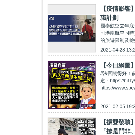
【疫情影響
職計劃
國泰航空去年底
司港龍航空同時
的旅遊限制及檢
2021-04-28 13:
【今日網圖
//法官鬧得好！前
道：https://
https://www.sp
2021-02-05 19:
【振聾發聵】
「撩是鬥非