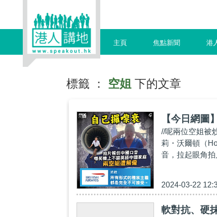
主頁
焦點新聞
港
標籤 ：
空姐
下的文章
【今日網圖
//呢兩位空姐被炒
莉・沃爾頓（Hol
音，拉起眼角拍片
2024-03-22 12:
軟對抗、硬