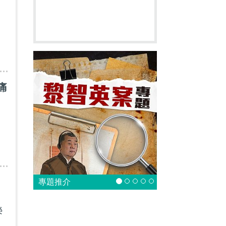
痛
專題推介
榮