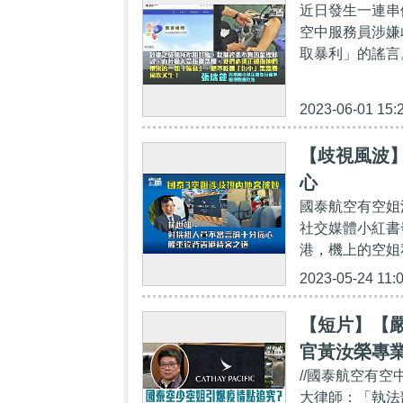
近日發生一連串
空中服務員涉嫌
取暴利」的謠言
2023-06-01 15:
【歧視風波
心
國泰航空有空姐
社交媒體小紅書
港，機上的空姐
2023-05-24 11:
【短片】【
官黃汝榮專
//國泰航空有
大律師：「執法