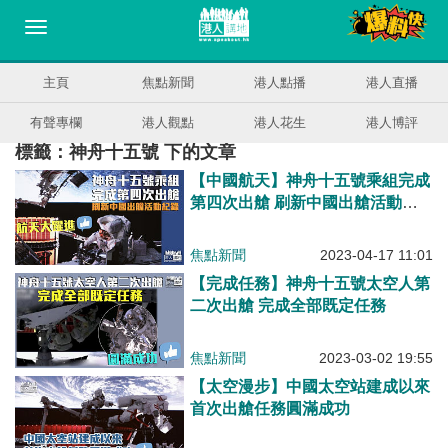
主頁
焦點新聞
港人點播
港人直播
有聲專欄
港人觀點
港人花生
港人博評
標籤：神舟十五號 下的文章
【中國航天】神舟十五號乘組完成
第四次出艙 刷新中國出艙活動紀
錄
焦點新聞
2023-04-17 11:01
【完成任務】神舟十五號太空人第
二次出艙 完成全部既定任務
焦點新聞
2023-03-02 19:55
【太空漫步】中國太空站建成以來
首次出艙任務圓滿成功