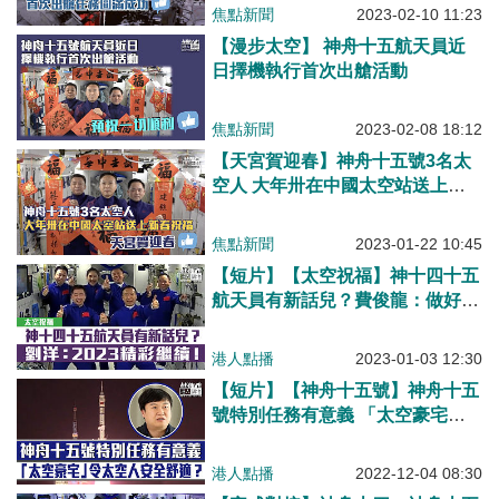
焦點新聞
2023-02-10 11:23
【漫步太空】 神舟十五航天員近
日擇機執行首次出艙活動
焦點新聞
2023-02-08 18:12
【天宮賀迎春】神舟十五號3名太
空人 大年卅在中國太空站送上新
春祝福
焦點新聞
2023-01-22 10:45
【短片】【太空祝福】神十四十五
航天員有新話兒？費俊龍：做好航
天人的歷史接力棒！劉洋：奮鬥征
程，砥礪前行，2023精彩繼續！
港人點播
2023-01-03 12:30
【短片】【神舟十五號】神舟十五
號特別任務有意義 「太空豪宅」
令太空人安全舒適？
港人點播
2022-12-04 08:30