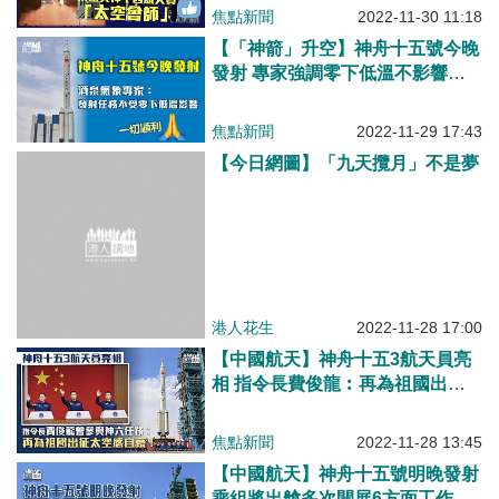
焦點新聞
2022-11-30 11:18
【「神箭」升空】神舟十五號今晚
發射 專家強調零下低溫不影響發
射任務
焦點新聞
2022-11-29 17:43
【今日網圖】「九天攬月」不是夢
港人花生
2022-11-28 17:00
【中國航天】神舟十五3航天員亮
相 指令長費俊龍︰再為祖國出征
太空感自豪
焦點新聞
2022-11-28 13:45
【中國航天】神舟十五號明晚發射
乘組將出艙多次開展6方面工作