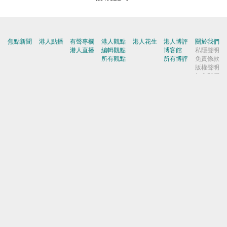
加入我們
聯絡我們
刊登廣告
爆料快
博客館
屈穎妍
|
張瑞蓮
|
顧敏康
|
《港人講地》編輯室
|
焦點短打
|
一周圈點
|
周末短打
|
劉炳章
|
梁世民
|
馬浩文
|
何濼生
|
原姿晴
|
許紹基
|
麥國華
|
郭文緯
|
錢一帆
|
秦島
|
胡曉明
|
周浩鼎
|
田北辰
|
鄔滿海
|
季霆剛
|
王惠貞
|
周伯展
|
潘麗瓊
|
葉慶寧
|
陳建強
|
馬恩國
|
周全浩
|
方舟
|
洪為民
|
鄧淑明
|
楊全盛
|
黃均瑜
|
錢志庸
|
劉國勳
|
柯創盛
|
洪錦鉉
|
陸頌雄
|
黃麗芳
|
嚴建平
|
甘文鋒
|
杜礎圻
|
健良
|
聶廣男
|
盧展常
|
Winter Wong
|
K2
|
梁文新
|
羅崑
|
姚銘
|
陳志豪
|
精選文章
|
林奮強
|
囍雨
© 港人講地
電郵: speakout@speakout.hk
傳真: 85228041301
All rights reserved.
版權所有 不得轉載