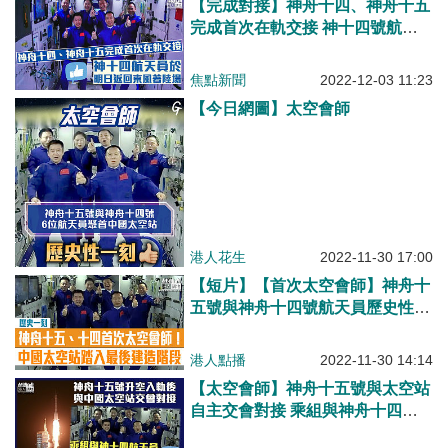
【完成對接】神舟十四、神舟十五
完成首次在軌交接 神十四號航天
員將於12月4日返回東風著陸場
焦點新聞
2022-12-03 11:23
【今日網圖】太空會師
港人花生
2022-11-30 17:00
【短片】【首次太空會師】神舟十
五號與神舟十四號航天員歷史性太
空會師！神舟十五號如何完成中國
太空站最後建造任務？
港人點播
2022-11-30 14:14
【太空會師】神舟十五號與太空站
自主交會對接 乘組與神舟十四號
航天員大合照