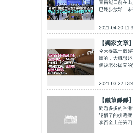
宣昌能日前在出
已逐步放鬆，未
2021-04-20 11:
【獨家文章】
今天要說一個趕
懂的，大概想起
個被老公拋棄的
2021-03-22 13:
【鐵筆錚錚
問題多多的香港
逆慣了的後遺症
李百全上任第四