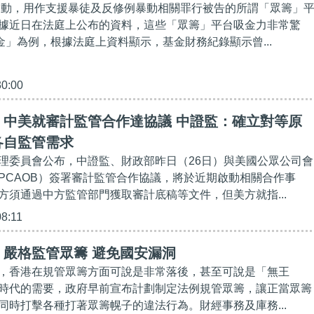
例暴動，用作支援暴徒及反修例暴動相關罪行被告的所謂「眾籌」
據近日在法庭上公布的資料，這些「眾籌」平台吸金力非常驚
金」為例，根據法庭上資料顯示，基金財務紀錄顯示曾...
30:00
】中美就審計監管合作達協議 中證監：確立對等原
各自監管需求
理委員會公布，中證監、財政部昨日（26日）與美國公眾公司會
PCAOB）簽署審計監管合作協議，將於近期啟動相關合作事
方須通過中方監管部門獲取審計底稿等文件，但美方就指...
08:11
】嚴格監管眾籌 避免國安漏洞
，香港在規管眾籌方面可說是非常落後，甚至可說是「無王
時代的需要，政府早前宣布計劃制定法例規管眾籌，讓正當眾籌
同時打擊各種打著眾籌幌子的違法行為。財經事務及庫務...