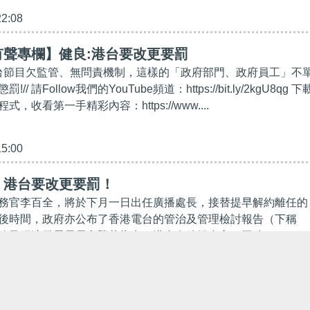
22:08
有聲專欄】健良:港台要改更要罰
港台節目欠監管、無問責機制，這樣的「政府部門、政府員工」不
/ 請Follow我們的YouTube頻道：https://bit.ly/2kgU8qg 下
，收看第一手精彩內容：https://www....
15:00
】港台要改更要罰！
務官李百全，將於下月一日出任廣播處長，接替提早解約離任的
後時間，政府亦公布了香港電台的管治及管理檢討報告（下稱
務及經濟發展局長邱騰華指出，港台有編輯自主，同時...
43:19