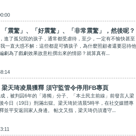
00:00
】「震驚」、「好震驚」、「非常震驚」，然後呢？
，進了孤兒院的孩子，通常都受虐待，至少，一定有不愉快甚至
 我一直大惑不解：這些都是可憐孩子，為什麼照顧者還要惡待
編劇為了戲劇效果故意杜撰出來的情節？就算真有...
38:14
梁天琦凌晨獲釋 須守監管令停用FB專頁
動罪成，被判囚6年的「港獨」分子、「本土民主前線」前發言人梁
後今日（19日）刑滿出獄。梁天琦於清晨5時半，在社交媒體專
釋並平安返回家人身邊。 帖文又指，梁天琦仍須遵守...
13:11