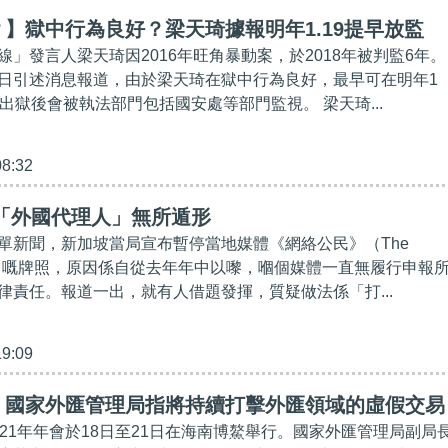
】獄中行為良好？梁天琦據報明年1.19提早放監
」發言人梁天琦因2016年旺角暴動案，於2018年被判監6年。
日引述消息報道，由於梁天琦在獄中行為良好，最早可在明年1
出獄後會被執法部門包括國安處等部門監視。 梁天琦...
08:32
「外國代理人」無所遁形
單新聞，新加坡當局宣布暫停當地媒體《網絡公民》（The
itizen）嘅牌照，原因係自從去年年中以嚟，嗰個媒體一直無履行申報
律責任。報道一出，就有人借題發揮，質疑做法係「打...
19:09
】國家外匯管理局指將持續打擊外匯領域的虛假交易
021年年會於18日至21日在海南博鰲舉行。國家外匯管理局副局