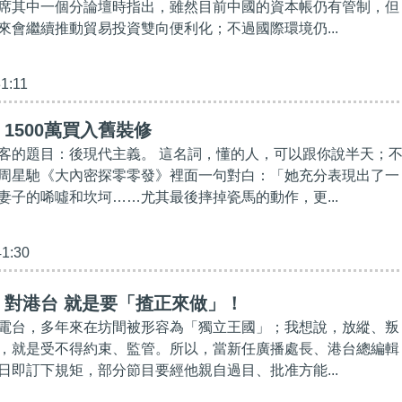
席其中一個分論壇時指出，雖然目前中國的資本帳仍有管制，但
來會繼續推動貿易投資雙向便利化；不過國際環境仍...
31:11
1500萬買入舊裝修
客的題目：後現代主義。 這名詞，懂的人，可以跟你說半天；
周星馳《大內密探零零發》裡面一句對白：「她充分表現出了一
妻子的唏噓和坎坷……尤其最後摔掉瓷馬的動作，更...
41:30
】對港台 就是要「揸正來做」！
電台，多年來在坊間被形容為「獨立王國」；我想說，放縱、叛
，就是受不得約束、監管。所以，當新任廣播處長、港台總編輯
日即訂下規矩，部分節目要經他親自過目、批准方能...