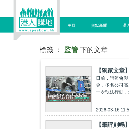
主頁
焦點新聞
港
標籤 ：
監管
下的文章
【獨家文章
日前，證監會與
金，多名公司高
一次執法行動，涉
2026-03-16 11:
【筆評則鳴