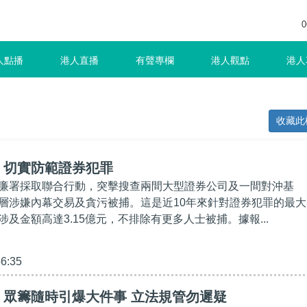
0
人點播
港人直播
有聲專欄
港人觀點
港人
收藏此
】切實防範證券犯罪
廉署採取聯合行動，突擊搜查兩間大型證券公司及一間對沖基
層涉嫌內幕交易及貪污被捕。這是近10年來針對證券犯罪的最大
及金額高達3.15億元，不排除有更多人士被捕。據報...
56:35
】眾籌隨時引爆大件事 立法規管勿遲疑