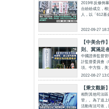
2019年反修
台紛紛成立，根
人，以「612基
2022-09-27 18:
【中美合作
則、冀滿足
中國證券監督管
計監督委員會（
項。中方指，美
2022-08-27 13:
【秉文觀新
相對其他司法區
管」。為了追上
活動有法可依，