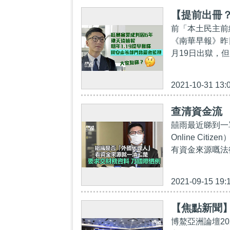
【提前出冊？
前「本土民主前線
《南華早報》昨
月19日出獄，但
2021-10-31 13:
查清資金流 
囍雨最近睇到一
Online C
有資金來源嘅法
2021-09-15 19:
【焦點新聞
博鰲亞洲論壇2