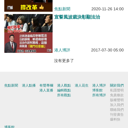
焦點新聞
2020-11-26 14:00
宣誓風波裁決彰顯法治
港人博評
2017-07-30 05:00
沒有更多了
焦點新聞
港人點播
有聲專欄
港人觀點
港人花生
港人博評
關於我們
港人直播
編輯觀點
博客館
私隱聲明
所有觀點
所有博評
免責條款
版權聲明
加入我們
聯絡我們
刊登廣告
爆料快
博客館