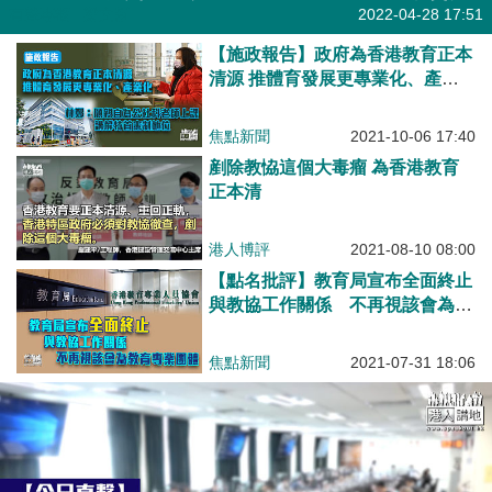
有聲專欄
| 梁文新
2022-04-28 17:51
【施政報告】政府為香港教育正本
清源 推體育發展更專業化、產業
化
焦點新聞
2021-10-06 17:40
剷除教恊這個大毒瘤 為香港教育
正本清
港人博評
2021-08-10 08:00
【點名批評】教育局宣布全面終止
與教協工作關係 不再視該會為教
育專業團體
焦點新聞
2021-07-31 18:06