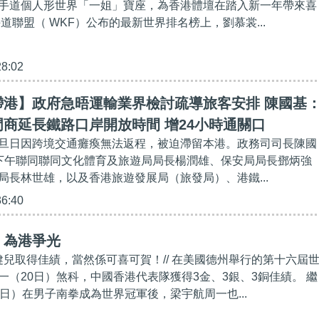
手道個人形世界「一姐」寶座，為香港體壇在踏入新一年帶來喜
道聯盟（ WKF）公布的最新世界排名榜上，劉慕裳...
28:02
滯港】政府急晤運輸業界檢討疏導旅客安排 陳國基
商延長鐵路口岸開放時間 增24小時通關口
旦日因跨境交通癱瘓無法返程，被迫滯留本港。政務司司長陳國
下午聯同聯同文化體育及旅遊局局長楊潤雄、保安局局長鄧炳強
局長林世雄，以及香港旅遊發展局（旅發局）、港鐵...
36:40
】為港爭光
術健兒取得佳績，當然係可喜可賀！// 在美國德州舉行的第十六屆
一（20日）煞科，中國香港代表隊獲得3金、3銀、3銅佳績。 繼
9日）在男子南拳成為世界冠軍後，梁宇航周一也...