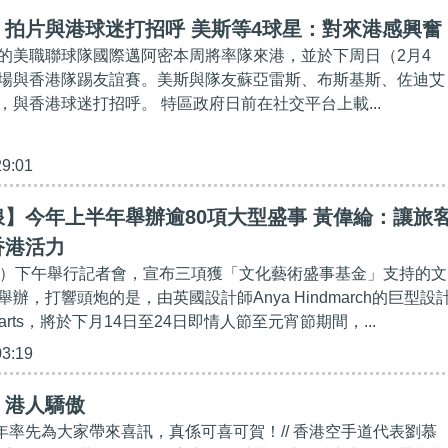
】拍片與港球迷打招呼 美斯等4球星：對來港感興奮
的美職聯球隊國際邁阿密本周將率隊來港，並於下周日（2月4
場與香港隊踢友誼賽。美斯與隊友蘇亞雷斯、布斯基斯、佐迪艾
，與香港球迷打招呼。 特區政府日前在社交平台上載...
29:01
】今年上半年舉辦逾80項大型盛事 黃偉綸：讓旅
香港活力
日）下午舉行記者會，宣布三項獲「文化藝術盛事基金」支持的文
辦，打響頭炮的是，由英國設計師Anya Hindmarch的巨型設
Hearts，將於下月14日至24日即情人節至元宵節期間，...
03:19
】港人驕傲
24年率先為大家帶來喜訊，真係可喜可賀！// 香港空手道代表劉慕