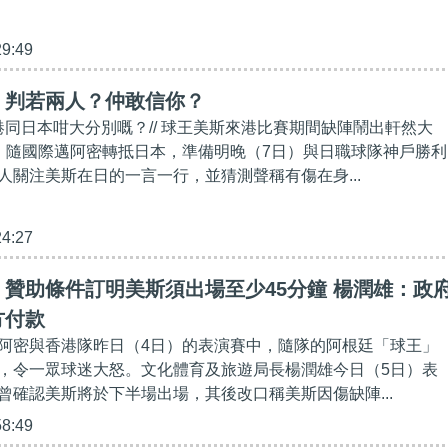
29:49
】判若兩人？仲敢信你？
香港同日本咁大分別嘅？// 球王美斯來港比賽期間缺陣鬧出軒然大
）隨國際邁阿密轉抵日本，準備明晚（7日）與日職球隊神戶勝利
人關注美斯在日的一言一行，並猜測聲稱有傷在身...
24:27
贊助條件訂明美斯須出場至少45分鐘 楊潤雄：政
方付款
阿密與香港隊昨日（4日）的表演賽中，隨隊的阿根廷「球王」
，令一眾球迷大怒。文化體育及旅遊局長楊潤雄今日（5日）表
曾確認美斯將於下半場出場，其後改口稱美斯因傷缺陣...
58:49