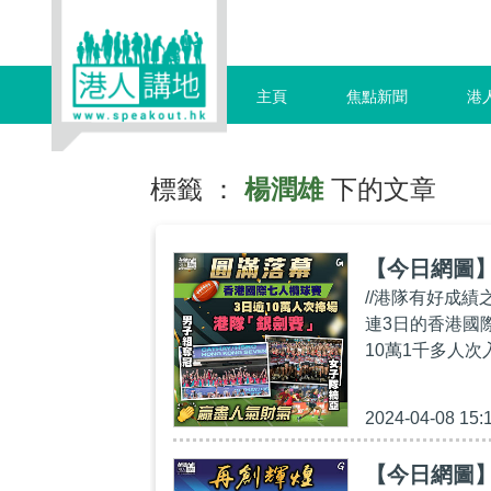
主頁
焦點新聞
港
標籤 ：
楊潤雄
下的文章
【今日網圖
//港隊有好成
連3日的香港國
10萬1千多人次
2024-04-08 15:
【今日網圖