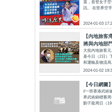
裳，首登女子空
訊。 在世界空手
2024-01-03 17:
【內地旅客
將與內地部門
大批內地旅客元
基今日（2日）
和運輸及物流局
2024-01-02 19:
【今日網圖
//一班香港武
界武術錦標賽周
劉子龍周日（1