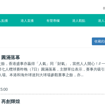
0
人點播
港人直播
有聲專欄
港人觀點
港人
收藏此
】圓滿落幕
績之餘，香港盛事亦贏得「人氣」同「財氣」，當然人人開心！// 
際七人欖球賽昨晚（7日）圓滿落幕，主辦單位表示，賽事共吸引
入場。本港和海外球迷到大球場參觀賽事之餘，亦...
15:00
】再創輝煌