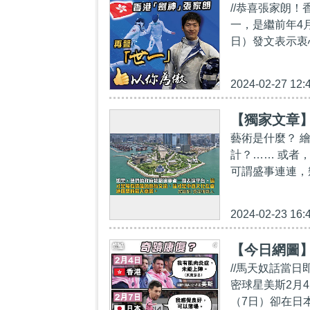
//恭喜張家朗
一，是繼前年4
日）發文表示衷
2024-02-27 12:
【獨家文章
藝術是什麼？ 
計？…… 或者
可謂盛事連連，
2024-02-23 16:
【今日網圖
//馬天奴話當
密球星美斯2月
（7日）卻在日本