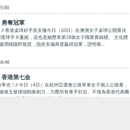
15:00
】勇奪冠軍
！// 香港桌球好手吳安儀今日（10日）在澳洲女子桌球公開賽決
挫印度球手卡蔓妮，這也是她歷來第18個女子職業賽錦標。 文化體
楊潤雄隨即致賀，指吳安儀再度贏得冠軍，證明香...
58:46
】香港第七金
港爭光！// 今日（4日）在杭州亞運會公路單車女子個人公路賽，
楊倩玉發揮強勁衝刺力，力壓所有車手封后。不僅為香港代表團
金牌，更是香港單車隊首面女子公路賽金牌。她賽...
15:27