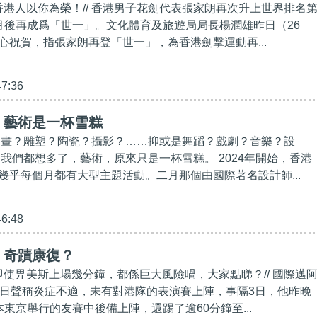
！香港人以你為榮！// 香港男子花劍代表張家朗再次升上世界排名
月後再成爲「世一」。文化體育及旅遊局局長楊潤雄昨日（26
心祝賀，指張家朗再登「世一」，為香港劍擊運動再...
47:36
】藝術是一杯雪糕
繪畫？雕塑？陶瓷？攝影？……抑或是舞蹈？戲劇？音樂？設
，我們都想多了，藝術，原來只是一杯雪糕。 2024年開始，香港
幾乎每個月都有大型主題活動。二月那個由國際著名設計師...
46:48
】奇蹟康復？
日即使畀美斯上場幾分鐘，都係巨大風險喎，大家點睇？// 國際邁
4日聲稱炎症不適，未有對港隊的表演賽上陣，事隔3日，他昨晚
東京舉行的友賽中後備上陣，還踢了逾60分鐘至...