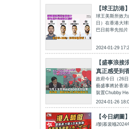
【球王訪港
球王美斯所效力
日）在香港大球
巴日前率先拍片
2024-01-29 17:
【盛事浪接浪
真正感受到
政府今日（26
藝盛事將於香港舉
裝置Chubby 
2024-01-26 18:
【今日網圖
//劉慕裳喺20