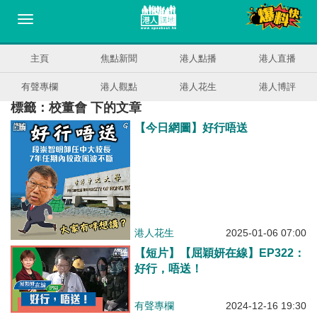
主頁
焦點新聞
港人點播
港人直播
有聲專欄
港人觀點
港人花生
港人博評
標籤：校董會 下的文章
【今日網圖】好行唔送
港人花生
2025-01-06 07:00
【短片】【屈穎妍在線】EP322：
好行，唔送！
有聲專欄
2024-12-16 19:30