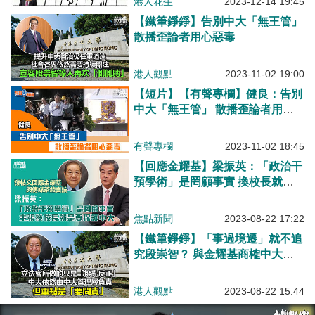
港人花生
2023-12-14 19:45
【鐵筆錚錚】告別中大「無王管」
散播歪論者用心惡毒
港人觀點
2023-11-02 19:00
【短片】【有聲專欄】健良：告別
中大「無王管」 散播歪論者用心
惡毒
有聲專欄
2023-11-02 18:45
【回應金耀基】梁振英：「政治干
預學術」是罔顧事實 換校長就是
要保護中大
焦點新聞
2023-08-22 17:22
【鐵筆錚錚】「事過境遷」就不追
究段崇智？ 與金耀基商榷中大改
革案
港人觀點
2023-08-22 15:44