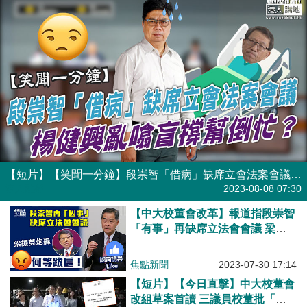
【短片】【笑聞一分鐘】段崇智「借病」缺席立會法案會議 楊健興亂噏盲撐幫倒忙？
港人點播
2023-08-08 07:30
【中大校董會改革】報道指段崇智
「有事」再缺席立法會會議 梁振
英炮轟段崇智：何等跋扈！
焦點新聞
2023-07-30 17:14
【短片】【今日直擊】中大校董會
改組草案首讀 三議員校董批「拖