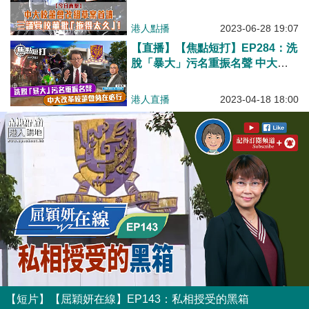
得太久」！
港人點播
2023-06-28 19:07
【直播】【焦點短打】EP284：洗
脫「暴大」污名重振名聲 中大改
革校董會勢在必行
港人直播
2023-04-18 18:00
【短片】【屈穎妍在線】EP143：私相授受的黑箱