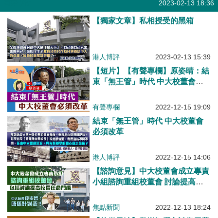
有聲專欄
2023-02-13 18:36
【獨家文章】私相授受的黑箱
港人博評
2023-02-13 15:39
【短片】【有聲專欄】原姿晴：結
束「無王管」時代 中大校董會必
須改革
有聲專欄
2022-12-15 19:09
結束「無王管」時代 中大校董會
必須改革
港人博評
2022-12-15 14:06
【諮詢意見】中大校董會成立專責
小組諮詢重組校董會 討論提高校
長任命門檻等建議
焦點新聞
2022-12-13 18:24