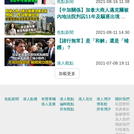
焦點新聞
2021-08-16 11:38
【中加關係】加拿大商人邁克爾被
內地法院判囚11年及驅逐出境 杜
魯多稱絕不接受
焦點新聞
2021-08-11 14:30
【諸行無常】是「和解」還是「補
鑊」？
港人觀點
2021-07-08 19:11
加載更多
焦點新聞
港人點播
有聲專欄
港人觀點
港人花生
港人博評
關於我們
港人直播
編輯觀點
博客館
私隱聲明
所有觀點
所有博評
免責條款
版權聲明
加入我們
聯絡我們
刊登廣告