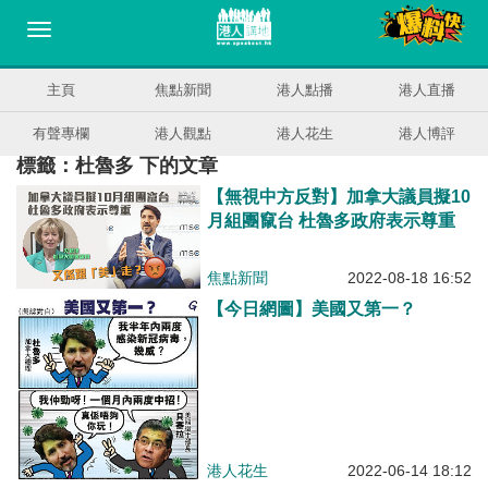
主頁
焦點新聞
港人點播
港人直播
有聲專欄
港人觀點
港人花生
港人博評
標籤：杜魯多 下的文章
【無視中方反對】加拿大議員擬10
月組團竄台 杜魯多政府表示尊重
焦點新聞
2022-08-18 16:52
【今日網圖】美國又第一？
港人花生
2022-06-14 18:12