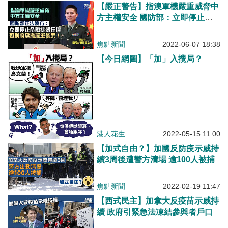
【嚴正警告】指澳軍機嚴重威脅中
方主權安全 國防部：立即停止危
險挑釁行徑、否則將承擔嚴重後
果！
焦點新聞
2022-06-07 18:38
【今日網圖】「加」入攪局？
港人花生
2022-05-15 11:00
【加式自由？】加國反防疫示威持
續3周後遭警方清場 逾100人被捕
焦點新聞
2022-02-19 11:47
【西式民主】加拿大反疫苗示威持
續 政府引緊急法凍結參與者戶口