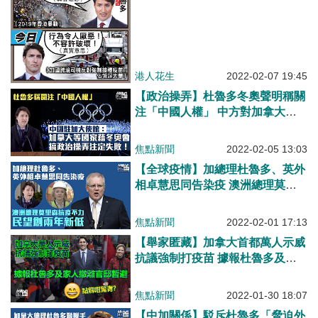
港人花生
2022-02-07 19:45
【政治操弄】杜魯多冬奧聲明稱關
注「中國人權」 中方對加拿大提
出嚴正交涉
焦點新聞
2022-02-05 13:03
【全球疫情】加總理杜魯多、英外
相卓慧思同告染疫 澳洲總理莫里
森抗疫不力民望創兩年新低
焦點新聞
2022-02-01 17:13
【舉家匿藏】加拿大首都萬人示威
抗議強制打疫苗 據報杜魯多及家
人撤離官邸暫避
焦點新聞
2022-01-30 18:07
【中加關係】駁斥杜魯多「脅迫外