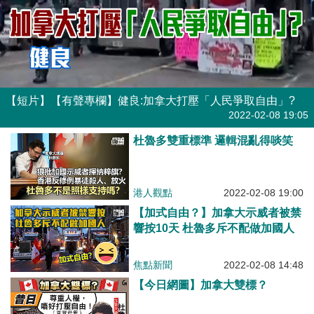
【短片】【有聲專欄】健良:加拿大打壓「人民爭取自由」?
有聲專欄
| 健良
2022-02-08 19:05
杜魯多雙重標準 邏輯混亂得啖笑
港人觀點
2022-02-08 19:00
【加式自由？】加拿大示威者被禁
響按10天 杜魯多斥不配做加國人
焦點新聞
2022-02-08 14:48
【今日網圖】加拿大雙標？