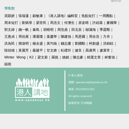
爆料快
博客館
屈穎妍
|
張瑞蓮
|
顧敏康
|
《港人講地》編輯室
|
焦點短打
|
一周圈點
|
周末短打
|
劉炳章
|
梁世民
|
馬浩文
|
何濼生
|
原姿晴
|
許紹基
|
麥國華
|
郭文緯
|
錢一帆
|
秦島
|
胡曉明
|
周浩鼎
|
田北辰
|
鄔滿海
|
季霆剛
|
王惠貞
|
周伯展
|
潘麗瓊
|
葉慶寧
|
陳建強
|
馬恩國
|
周全浩
|
方舟
|
洪為民
|
鄧淑明
|
楊全盛
|
黃均瑜
|
錢志庸
|
劉國勳
|
柯創盛
|
洪錦鉉
|
陸頌雄
|
黃麗芳
|
嚴建平
|
甘文鋒
|
杜礎圻
|
健良
|
聶廣男
|
盧展常
|
Winter Wong
|
K2
|
梁文新
|
羅崑
|
姚銘
|
陳志豪
|
精選文章
|
林奮強
|
囍雨
© 港人講地
電郵: speakout@speakout.hk
傳真: 85228041301
All rights reserved.
版權所有 不得轉載