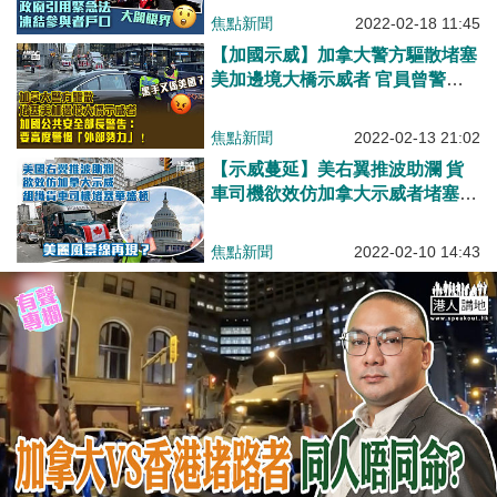
焦點新聞
2022-02-18 11:45
【加國示威】加拿大警方驅散堵塞
美加邊境大橋示威者 官員曾警
告：要高度警惕「外部勢力」
焦點新聞
2022-02-13 21:02
【示威蔓延】美右翼推波助瀾 貨
車司機欲效仿加拿大示威者堵塞華
盛頓
焦點新聞
2022-02-10 14:43