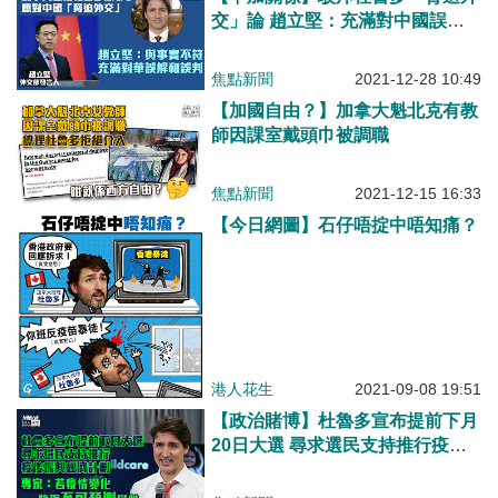
交」論 趙立堅：充滿對中國誤解
和誤判
焦點新聞
2021-12-28 10:49
【加國自由？】加拿大魁北克有教
師因課室戴頭巾被調職
焦點新聞
2021-12-15 16:33
【今日網圖】石仔唔掟中唔知痛？
港人花生
2021-09-08 19:51
【政治賭博】杜魯多宣布提前下月
20日大選 尋求選民支持推行疫後
振興經濟計劃