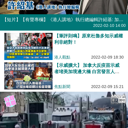
【短片】【有聲專欄】《港人講地》執行總編輯許紹基: 加拿大VS香港堵路者 同人唔同命?
有聲專欄
| 許紹基
2022-02-10 14:00
【筆評則鳴】原來杜魯多知示威權
利非絕對！
港人觀點
2022-02-09 18:30
【示威擴大】 加拿大反疫苗示威
者堵美加境邊大橋 白宮發言人：
已超出最初只是關注疫苗的範圍
焦點新聞
2022-02-09 15:21