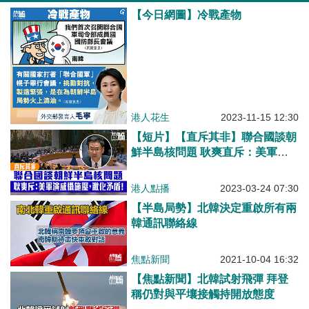
【今日網圖】冷戰產物
港人花生
2023-11-15 12:30
【短片】【直斥其非】聯合國談朝
鮮半島核問題 耿爽直斥：美軍演
威懾施壓，激化矛盾！
港人點播
2023-03-24 07:30
【半島局勢】北韓決定重啟所有兩
韓通訊聯絡線
焦點新聞
2021-10-04 16:32
【焦點新聞】北韓試射飛彈 拜登
稱仍對與平壤接觸持開放態度