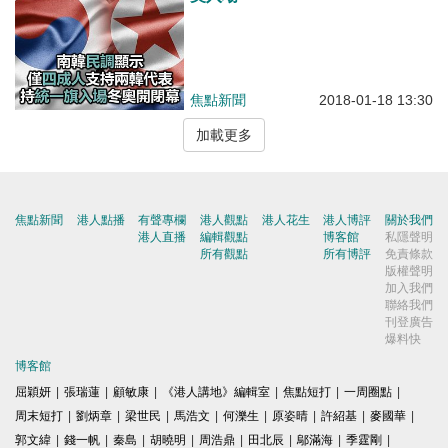
焦點新聞
2018-01-18 13:30
加載更多
焦點新聞
港人點播
有聲專欄
港人觀點
港人花生
港人博評
關於我們
港人直播
編輯觀點
博客館
私隱聲明
所有觀點
所有博評
免責條款
版權聲明
加入我們
聯絡我們
刊登廣告
爆料快
博客館
屈穎妍
|
張瑞蓮
|
顧敏康
|
《港人講地》編輯室
|
焦點短打
|
一周圈點
|
周末短打
|
劉炳章
|
梁世民
|
馬浩文
|
何濼生
|
原姿晴
|
許紹基
|
麥國華
|
郭文緯
|
錢一帆
|
秦島
|
胡曉明
|
周浩鼎
|
田北辰
|
鄔滿海
|
季霆剛
|