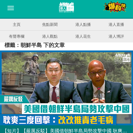
主頁
焦點新聞
港人點播
港人直播
有聲專欄
港人觀點
港人花生
港人博評
標籤：朝鮮半島 下的文章
【短片】【嚴厲反駁】美國借朝鮮半島局勢攻擊中國 耿爽三度回擊：改改推責老毛病