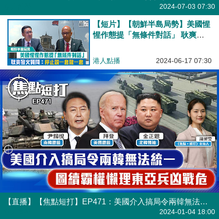
港人點播
2024-07-03 07:30
【短片】【朝鮮半島局勢】美國惺
惺作態提「無條件對話」 耿爽發
火質問：停止説一套做一套
港人點播
2024-06-17 07:30
【直播】【焦點短打】EP471：美國介入搞局令兩韓無法統一 圖續霸權懶理東亞兵凶戰危
港人直播
2024-01-04 18:00