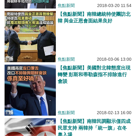
焦點新聞
2018-03-20 11:54
【焦點新聞】南韓總統特使團訪北
韓 與金正恩會面結果良好
焦點新聞
2018-03-06 13:00
【焦點新聞】美國對北韓態度出現
轉變 彭斯和蒂勒森指不排除進行
會談
焦點新聞
2018-02-13 16:00
【焦點新聞】南韓民調顯示僅四成
民眾支持 兩韓持「統一旗」在冬
奧入場