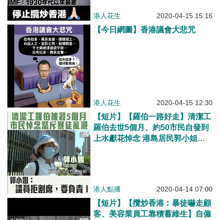
港人花生
2020-04-15 15:16
【今日網圖】香港議會大悲咒
港人花生
2020-04-15 12:30
【短片】【羅伯一路好走】清潔工
羅伯去世5個月、約50市民自發到
上水獻花悼念 港島居民郭小姐怒
吼：暴徒收手啦，望兇徒早日繩之
於法！工聯會鄧家彪：不斷美化暴
力，受苦的是無辜市民！
港人點播
2020-04-14 07:00
【短片】【攬炒香港︰暴徒嚇走顧
客、美容業員工靠積蓄維生】自僱