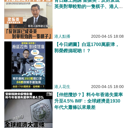
育日線上開講 梁振英：反對派成
英美對華較勁的一隻棋子、港人對
國際變化不了解、國際關係觀念尤
其薄弱
港人點播
2020-04-15 18:08
【今日網圖】白逗1700萬薪津，
郭榮鏗搞呢啲！？
港人花生
2020-04-15 18:00
【仲想攬炒？】料今年香港失業率
升至4.5% IMF：全球經濟是1930
年代大蕭條以來最差