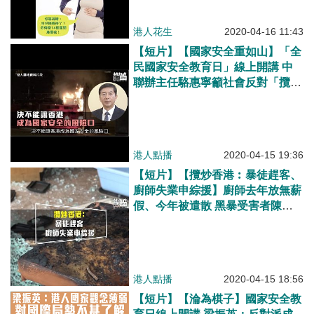
港人花生
2020-04-16 11:43
【短片】【國家安全重如山】「全
民國家安全教育日」線上開講 中
聯辦主任駱惠寧籲社會反對「攬
炒」：香港回歸23年、國家安全始
終是突出短板、決不能讓香港成為
國家安全的風險口、危及法治行為
應零容忍
港人點播
2020-04-15 19:36
【短片】【攬炒香港︰暴徒趕客、
廚師失業申綜援】廚師去年放無薪
假、今年被遣散 黑暴受害者陳先
生︰餐廳因社會事件無生意裁員、
我最需要不是綜援而是有工作！
港人點播
2020-04-15 18:56
【短片】【淪為棋子】國家安全教