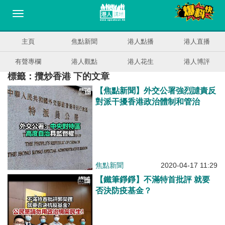
主頁
焦點新聞
港人點播
港人直播
有聲專欄
港人觀點
港人花生
港人博評
標籤：攬炒香港 下的文章
【焦點新聞】外交公署強烈譴責反
對派干擾香港政治體制和管治
焦點新聞
2020-04-17 11:29
【鐵筆錚錚】不滿特首批評 就要
否決防疫基金？