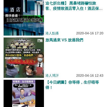
迫七折出糧】 黑暴堵路嚇怕旅
客、疫情致酒店零入住！酒店保安
主管阿Nick：入行15年從未咁嚴
峻！同事被迫放10日無薪假仍咬着
牙根、因為外面不會找到工作！
港人點播
2020-04-16 17:20
放馬過來 VS 放過我們
港人博評
2020-04-16 12:43
【今日網圖】你等得，生仔唔等
得！