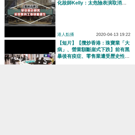
化妝師Kelly：太危險表演取消收
入跌五成、靠儲蓄維生 美容業工
會代表許慧鳳：社會運動有日程
表、若今天在銅鑼灣行家就完全不
開工
港人點播
2020-04-13 19:22
【短片】【攬炒香港：珠寶業「大
病」、營業額斷崖式下跌】前有黑
暴後有疫症、零售業遭受歷史性重
創！珠寶業劉克斌：營業額現斷崖
式下跌、最嚴重一日都無一單生
意、遊客大幅減少、唔少珠寶店索
性閂門慳燈油火蠟！
港人點播
2020-04-12 17:15
【短片】【攬炒香港︰市道差﹗大
型地產代理瘦身】美聯黃漢成：政
治紛爭不利投資市場、去年開始瘦
身勸退不達標同事、減約兩成人手