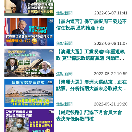
焦點新聞
2022-06-07 11:41
【黨內逼宮】保守黨擬周三發起不
信任投票 逼約翰遜下台
焦點新聞
2022-06-06 11:07
【澳洲大選】工黨睽違9年重返執
政 莫里森認敗選辭黨魁 阿爾巴尼
斯發表勝選演說
焦點新聞
2022-05-22 10:59
【澳洲大選】澳洲大選結束，正在
點票。分析指兩大黨未必取得大多
數議席 或現懸峙國會局面
焦點新聞
2022-05-21 19:20
【鋪定後路】記協下月會員大會
表決降低解散門檻