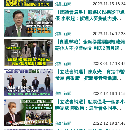
內容
焦點新聞
2023-11-15 18:24
【區議會選舉】籲選民投票從中選
優 李家超：候選人要拼能力拼政
綱
焦點新聞
2023-11-14 12:28
【胡亂轉載】金融從業員認轉載煽
惑他人不投票帖文 判囚2個月緩刑
18個月
焦點新聞
2023-01-17 18:42
【立法會補選】陳永光：肯定中醫
發展 何敬康：把新聲音帶進議會
尚海龍、黃錦輝冀創科破深層次矛
盾
焦點新聞
2022-12-18 18:15
【立法會補選】點票僅花一個多小
時完成 陸啟康：選管會各同事努
力的成果
焦點新聞
2022-12-18 14:45