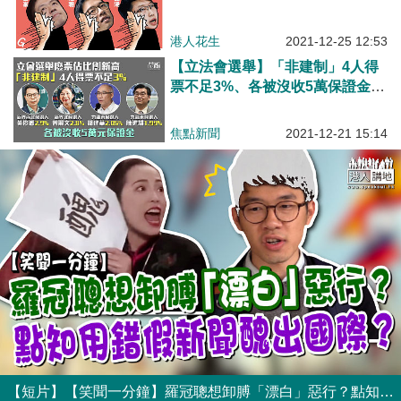
港人花生
2021-12-25 12:53
【立法會選舉】「非建制」4人得
票不足3%、各被沒收5萬保證金
廢票佔比約2%創新高
焦點新聞
2021-12-21 15:14
【短片】【笑聞一分鐘】羅冠聰想卸膊「漂白」惡行？點知用錯假新聞醜出國際？