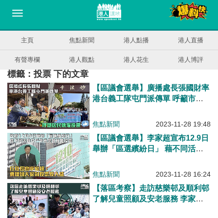
主頁
焦點新聞
港人點播
港人直播
有聲專欄
港人觀點
港人花生
港人博評
標籤：投票 下的文章
【區議會選舉】廣播處長張國財率
港台義工隊屯門派傳單 呼籲市民
踴躍投票
焦點新聞
2023-11-28 19:48
【區議會選舉】李家超宣布12.9日
舉辦「區選繽紛日」 藉不同活動
及戶外音樂會鼓勵投票
焦點新聞
2023-11-28 16:24
【落區考察】走訪慈樂邨及順利邨
了解兒童照顧及安老服務 李家
超：向各界解說《施政報告》政策