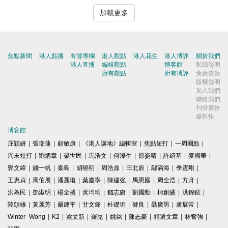
加載更多
焦點新聞
港人點播
有聲專欄
港人觀點
港人花生
港人博評
關於我們
港人直播
編輯觀點
博客館
私隱聲明
所有觀點
所有博評
免責條款
版權聲明
加入我們
聯絡我們
刊登廣告
爆料快
博客館
屈穎妍
|
張瑞蓮
|
顧敏康
|
《港人講地》編輯室
|
焦點短打
|
一周圈點
|
周末短打
|
劉炳章
|
梁世民
|
馬浩文
|
何濼生
|
原姿晴
|
許紹基
|
麥國華
|
郭文緯
|
錢一帆
|
秦島
|
胡曉明
|
周浩鼎
|
田北辰
|
鄔滿海
|
季霆剛
|
王惠貞
|
周伯展
|
潘麗瓊
|
葉慶寧
|
陳建強
|
馬恩國
|
周全浩
|
方舟
|
洪為民
|
鄧淑明
|
楊全盛
|
黃均瑜
|
錢志庸
|
劉國勳
|
柯創盛
|
洪錦鉉
|
陸頌雄
|
黃麗芳
|
嚴建平
|
甘文鋒
|
杜礎圻
|
健良
|
聶廣男
|
盧展常
|
Winter Wong
|
K2
|
梁文新
|
羅崑
|
姚銘
|
陳志豪
|
精選文章
|
林奮強
|