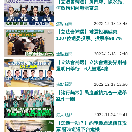
【立法會補選】黃錦輝、陳永光、
何敬康和尚海龍當選
焦點新聞
2022-12-18 13:45
【立法會補選】補選投票結束
1307位選委投票、投票率90.7%
焦點新聞
2022-12-18 12:40
【立法會補選】立法會選委界別補
選明日舉行 6人競逐4席
焦點新聞
2022-12-17 12:50
【諸行無常】民進黨搞九合一選舉
亂作一團
港人觀點
2022-11-24 19:41
【逃過一劫？】約翰遜通過信任投
票 暫時避過下台危機