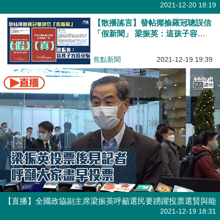
港人點播
2021-12-20 18:19
【散播謠言】發帖揶揄羅冠聰誤信
「假新聞」 梁振英：這孩子容易
受騙
焦點新聞
2021-12-19 19:39
【直播】全國政協副主席梁振英呼籲選民要踴躍投票選賢與能
港人直播
2021-12-19 18:31