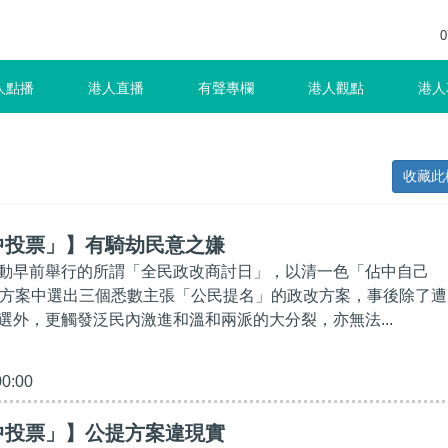
0
人點播
港人直播
有聲專欄
港人觀點
港人
收藏此
中投票」】有騎劫民意之嫌
動早前舉行的所謂「全民政改商討日」，以清一色「佔中自己
定方案中選出三個悉數主張「公民提名」的政改方案，事後除了遭
選外，更觸發泛民內激進和溫和兩派的大分裂，亦無法...
00:00
中投票」】公提方案違現實