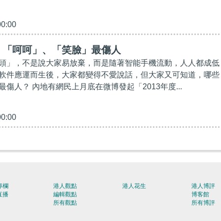
00:00
】「呵呵」、「笑臉」最傷人
頭」，不是說大家易放棄，而是隨著智能手機流動，人人都成低
軟件應運而生後，大家都變得不愛說話，但大家又可知道，哪些
傷人？ 內地有網民上月底在微博發起「2013年度...
00:00
專欄
港人觀點
港人花生
港人博評
直播
編輯觀點
博客館
所有觀點
所有博評