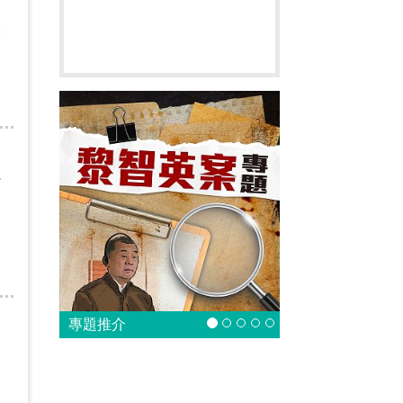
大
少
專題推介