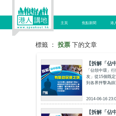
主頁
焦點新聞
港
標籤 ：
投票
下的文章
【拆解「佔
「佔領中環」行
友」從15個既
到各界抨擊為篩
2014-06-16 23:
【拆解「佔