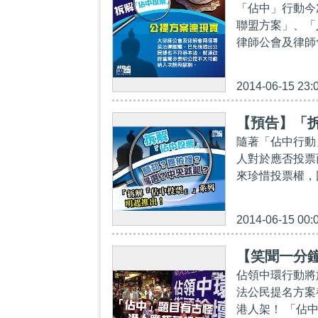
「佔中」行動今
聯盟方案」、「
律師公會及律師
2014-06-15 23:
【預告】「
隨著「佔中行動
人對於應否投票
來珍惜投票權，
2014-06-15 00:
【笑聞一分
佔領中環行動將
法公民提名方案
港人架！ 「佔