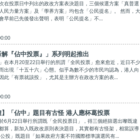
次在投票日中列出的政改方案表決題目，三個候選方案「真普選
人民力量方案」及「學界方案」均包含「公民提名」。 然而，
會早前已先後發出聲明，表明「公民提名」不...
00:00
拆解『佔中投票』」系列明起推出
」在本月20至22日舉行的所謂「全民投票」愈來愈近，近日不
而出現「十五十六」心態。似乎為數不少的市民均認為，港人向
因此「有票就該投」，尤其是主辦方在政改方案的表...
00:00
鐘】「佔中」題目有古怪 港人應杯葛投票
於6月22日舉行所謂既「全民投票日」，得三個經篩選出嚟既違
都算，新加入既政改原則表決題目，其實都有古怪架，相當誤導
中公投」既題目「如果政府方案不符國際標準讓選民有...