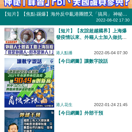
【短片】【焦點‧踢爆】海外反中亂港團體又「搞局」 神秘「峰會」FBI、美國議員參與？
港人點播
2022-08-02 17:30
【短片】【友誼超越國界】上海爆
發疫情以來、外籍人士加入做抗疫
義工、為居民送物資收拾垃圾：我
是外國人、但不是外人！
港人點播
2022-05-04 07:30
【今日網圖】讓數字說話
港人花生
2022-01-24 21:45
【今日網圖】外部干預