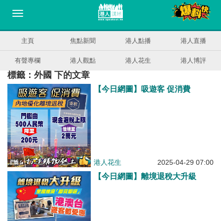
主頁
焦點新聞
港人點播
港人直播
有聲專欄
港人觀點
港人花生
港人博評
標籤：外國 下的文章
【今日網圖】吸遊客 促消費
港人花生
2025-04-29 07:00
【今日網圖】離境退稅大升級