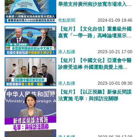
舉措支持廣州南沙放寬市場准入
推動實施外國人144小時過境免簽
政策
焦點新聞
2024-01-09 19:46
【短片】【文化自信】重量級外國
嘉賓「一帶一路」高峰論壇展示中
文實力 哈薩克總統讚中國確保全
球安全！
港人點播
2023-10-21 17:00
【短片】【中國文化】亞運會中醫
診療受追棒 外國運動員愛上推
拿、拔罐
港人點播
2023-10-01 08:30
【短片】【以正視聽】新修反間諜
法實施 毛寧：與採訪沒關聯