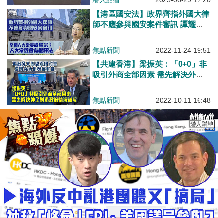
港人點播
2023-06-29 17:20
【港區國安法】政界齊指外國大律
師不應參與國安案件審訊 譚耀
宗：人大常委會有權釋法 黃玉
山：外國律師如未能充分理解國安
焦點新聞
2022-11-24 19:51
法或違立法原意 梁美芬：可能引
【共建香港】梁振英：「0+0」非
起「政治尷尬」
吸引外商全部因素 需先解決外企
對港政治情況誤解
焦點新聞
2022-10-11 16:48