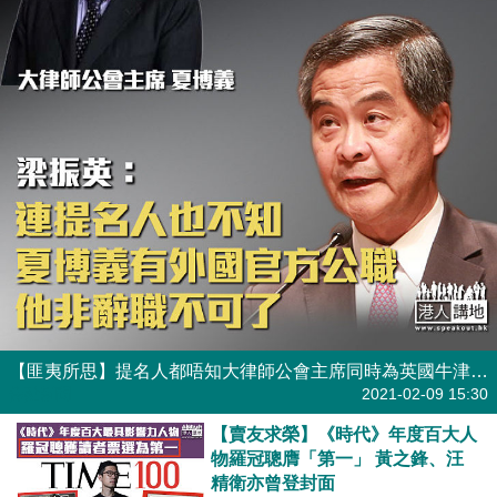
【匪夷所思】提名人都唔知大律師公會主席同時為英國牛津市議員 梁振英：夏博義非辭職不可了
焦點新聞
2021-02-09 15:30
【賣友求榮】《時代》年度百大人
物羅冠聰膺「第一」 黃之鋒、汪
精衛亦曾登封面