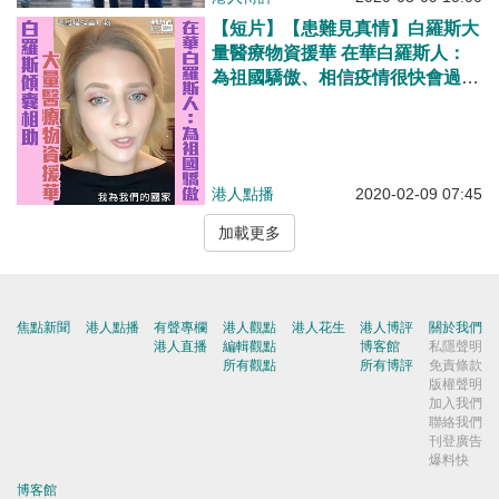
【短片】【患難見真情】白羅斯大
量醫療物資援華 在華白羅斯人：
為祖國驕傲、相信疫情很快會過
去、中國加油、武漢加油
港人點播
2020-02-09 07:45
加載更多
焦點新聞
港人點播
有聲專欄
港人觀點
港人花生
港人博評
關於我們
港人直播
編輯觀點
博客館
私隱聲明
所有觀點
所有博評
免責條款
版權聲明
加入我們
聯絡我們
刊登廣告
爆料快
博客館