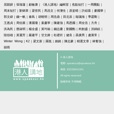
屈穎妍
|
張瑞蓮
|
顧敏康
|
《港人講地》編輯室
|
焦點短打
|
一周圈點
|
周末短打
|
劉炳章
|
梁世民
|
馬浩文
|
何濼生
|
原姿晴
|
許紹基
|
麥國華
|
郭文緯
|
錢一帆
|
秦島
|
胡曉明
|
周浩鼎
|
田北辰
|
鄔滿海
|
季霆剛
|
王惠貞
|
周伯展
|
潘麗瓊
|
葉慶寧
|
陳建強
|
馬恩國
|
周全浩
|
方舟
|
洪為民
|
鄧淑明
|
楊全盛
|
黃均瑜
|
錢志庸
|
劉國勳
|
柯創盛
|
洪錦鉉
|
陸頌雄
|
黃麗芳
|
嚴建平
|
甘文鋒
|
杜礎圻
|
健良
|
聶廣男
|
盧展常
|
Winter Wong
|
K2
|
梁文新
|
羅崑
|
姚銘
|
陳志豪
|
精選文章
|
林奮強
|
囍雨
© 港人講地
電郵: speakout@speakout.hk
傳真: 85228041301
All rights reserved.
版權所有 不得轉載