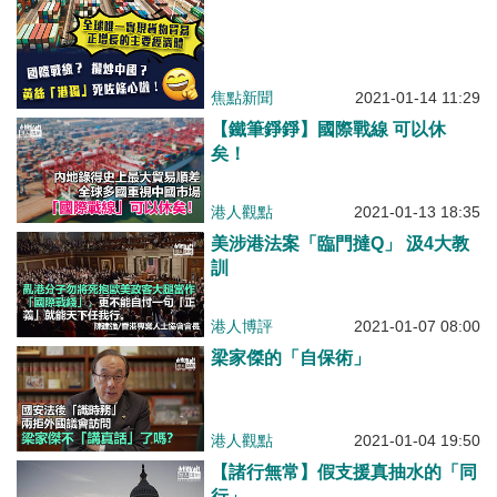
易正增長的主要經濟體、貨物貿易
第一大國地位進一步鞏固
焦點新聞
2021-01-14 11:29
【鐵筆錚錚】國際戰線 可以休
矣！
港人觀點
2021-01-13 18:35
美涉港法案「臨門撻Q」 汲4大教
訓
港人博評
2021-01-07 08:00
梁家傑的「自保術」
港人觀點
2021-01-04 19:50
【諸行無常】假支援真抽水的「同
行」