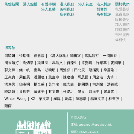
焦點新聞
港人點播
有聲專欄
港人觀點
港人花生
港人博評
關於我們
港人直播
編輯觀點
博客館
私隱聲明
所有觀點
所有博評
免責條款
版權聲明
加入我們
聯絡我們
刊登廣告
爆料快
博客館
屈穎妍
|
張瑞蓮
|
顧敏康
|
《港人講地》編輯室
|
焦點短打
|
一周圈點
|
周末短打
|
劉炳章
|
梁世民
|
馬浩文
|
何濼生
|
原姿晴
|
許紹基
|
麥國華
|
郭文緯
|
錢一帆
|
秦島
|
胡曉明
|
周浩鼎
|
田北辰
|
鄔滿海
|
季霆剛
|
王惠貞
|
周伯展
|
潘麗瓊
|
葉慶寧
|
陳建強
|
馬恩國
|
周全浩
|
方舟
|
洪為民
|
鄧淑明
|
楊全盛
|
黃均瑜
|
錢志庸
|
劉國勳
|
柯創盛
|
洪錦鉉
|
陸頌雄
|
黃麗芳
|
嚴建平
|
甘文鋒
|
杜礎圻
|
健良
|
聶廣男
|
盧展常
|
Winter Wong
|
K2
|
梁文新
|
羅崑
|
姚銘
|
陳志豪
|
精選文章
|
林奮強
|
囍雨
© 港人講地
電郵: speakout@speakout.hk
傳真: 85228041301