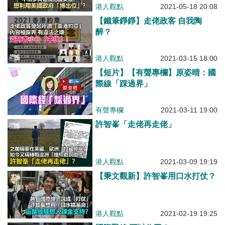
港人觀點
2021-05-18 20:08
【鐵筆錚錚】走佬政客 自我陶
醉？
港人觀點
2021-03-15 18:00
【短片】【有聲專欄】原姿晴：國
際線「踩過界」
有聲專欄
2021-03-11 19:00
許智峯「走佬再走佬」
港人觀點
2021-03-09 19:19
【秉文觀新】許智峯用口水打仗？
港人觀點
2021-02-19 19:25