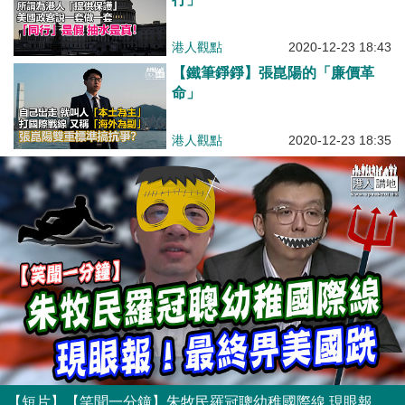
港人觀點
2020-12-23 18:43
【鐵筆錚錚】張崑陽的「廉價革
命」
港人觀點
2020-12-23 18:35
【短片】【笑聞一分鐘】朱牧民羅冠聰幼稚國際線 現眼報！最終畀美國跣