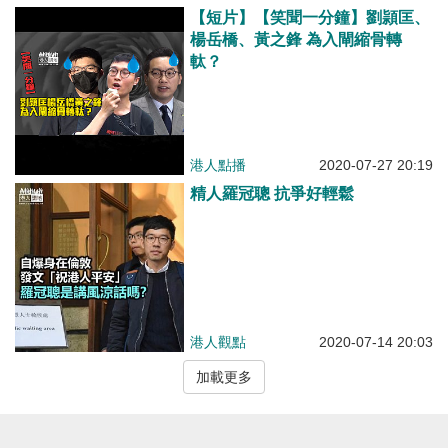
【短片】【笑聞一分鐘】劉頴匡、
楊岳橋、黃之鋒 為入閘縮骨轉
軚？
港人點播
2020-07-27 20:19
精人羅冠聰 抗爭好輕鬆
港人觀點
2020-07-14 20:03
加載更多