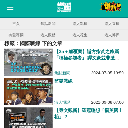
主頁
焦點新聞
港人點播
港人直播
有聲專欄
港人觀點
港人花生
港人博評
標籤：國際戰線 下的文章
【35＋顛覆案】辯方指黃之鋒屬
「積極參加者」 譚文豪並非激進
政客
焦點新聞
2024-07-05 19:59
監獄戰線
港人博評
2021-09-08 07:00
【秉文觀新】羅冠聰想「擺英國上
枱」？