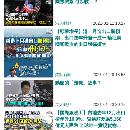
國際戰線 可以收工？
港人觀點
2021-02-11 18:17
【顯著增長】港上月進出口勝預
期 出口按年升逾一成一 輸往美
國和歐盟的出口增幅擴大
焦點新聞
2021-01-26 18:53
動聽的「走佬」故事？
港人觀點
2021-01-20 20:15
【國際線收工】內地去年12月出口
按年升10.9%、貿易順差為5,168
億元人民幣 全球唯一實現貨物貿