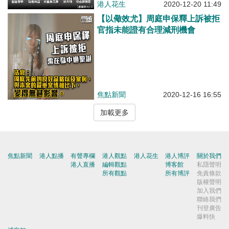
港人花生
2020-12-20 11:49
【以儆效尤】周庭申保釋上訴被拒
官指未能證有合理減刑機會
焦點新聞
2020-12-16 16:55
加載更多
焦點新聞
港人點播
有聲專欄
港人觀點
港人花生
港人博評
關於我們
港人直播
編輯觀點
博客館
私隱聲明
所有觀點
所有博評
免責條款
版權聲明
加入我們
聯絡我們
刊登廣告
爆料快