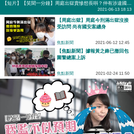
【短片】【笑聞一分鐘】周庭出獄賣慘想長唞？仲有涉違國安法未找數！
港人點播
2021-06-13 18:13
【周庭出獄】周庭今刑滿出獄沒接
受訪問 尚有國安案纏身
焦點新聞
2021-06-12 12:45
【焦點新聞】據報黃之鋒已撤回包
圍警總案上訴
焦點新聞
2021-02-24 11:50