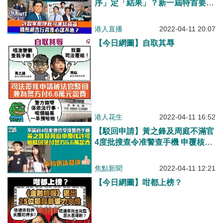
序」定「結果」？新一屆特首要有
咩特質？許智峯批律政司凍結資
產，揭無賴言行背後心謀不軌？
港人直播
2022-04-11 20:07
【今日網圖】自取其辱
港人花生
2022-04-11 16:52
【駁回申請】黃之鋒及周庭不滿官
4度批搜查令准警查手機 申覆核許
可遭駁回須付6.6萬訟費
焦點新聞
2022-04-11 12:21
【今日網圖】咁都上榜？