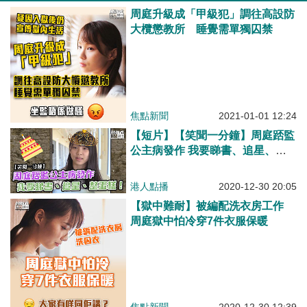
周庭升級成「甲級犯」調往高設防
大欖懲教所 睡覺需單獨囚禁
焦點新聞
2021-01-01 12:24
【短片】【笑聞一分鐘】周庭踎監
公主病發作 我要睇書、追星、整
蛋糕
港人點播
2020-12-30 20:05
【獄中難耐】被編配洗衣房工作
周庭獄中怕冷穿7件衣服保暖