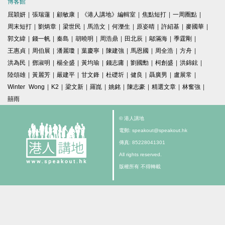
博客館
屈穎妍
|
張瑞蓮
|
顧敏康
|
《港人講地》編輯室
|
焦點短打
|
一周圈點
|
周末短打
|
劉炳章
|
梁世民
|
馬浩文
|
何濼生
|
原姿晴
|
許紹基
|
麥國華
|
郭文緯
|
錢一帆
|
秦島
|
胡曉明
|
周浩鼎
|
田北辰
|
鄔滿海
|
季霆剛
|
王惠貞
|
周伯展
|
潘麗瓊
|
葉慶寧
|
陳建強
|
馬恩國
|
周全浩
|
方舟
|
洪為民
|
鄧淑明
|
楊全盛
|
黃均瑜
|
錢志庸
|
劉國勳
|
柯創盛
|
洪錦鉉
|
陸頌雄
|
黃麗芳
|
嚴建平
|
甘文鋒
|
杜礎圻
|
健良
|
聶廣男
|
盧展常
|
Winter Wong
|
K2
|
梁文新
|
羅崑
|
姚銘
|
陳志豪
|
精選文章
|
林奮強
|
囍雨
© 港人講地
電郵: speakout@speakout.hk
傳真: 85228041301
All rights reserved.
版權所有 不得轉載