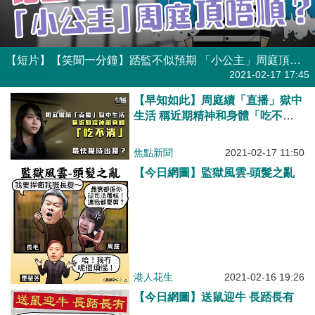
【短片】【笑聞一分鐘】踎監不似預期 「小公主」周庭頂唔順？
港人點播
2021-02-17 17:45
【早知如此】周庭續「直播」獄中
生活 稱近期精神和身體「吃不
消」
焦點新聞
2021-02-17 11:50
【今日網圖】監獄風雲-頭髮之亂
港人花生
2021-02-16 19:26
【今日網圖】送鼠迎牛 長踎長有