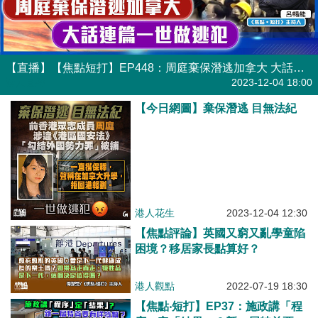
【直播】【焦點短打】EP448：周庭棄保潛逃加拿大 大話連篇一世做逃犯
港人直播
2023-12-04 18:00
【今日網圖】棄保潛逃 目無法紀
港人花生
2023-12-04 12:30
【焦點評論】英國又窮又亂學童陷
困境？移居家長點算好？
港人觀點
2022-07-19 18:30
【焦點‧短打】EP37：施政講「程