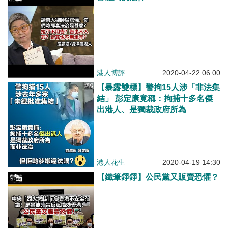
港人博評
2020-04-22 06:00
【暴露雙標】警拘15人涉「非法集
結」 彭定康竟稱：拘捕十多名傑
出港人、是獨裁政府所為
港人花生
2020-04-19 14:30
【鐵筆錚錚】公民黨又販賣恐懼？