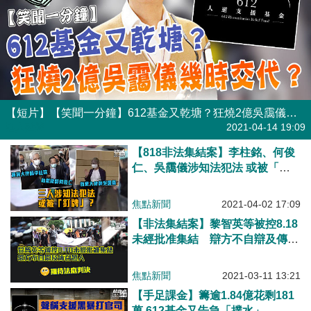
【短片】【笑聞一分鐘】612基金又乾塘？狂燒2億吳靄儀幾時交代？​
港人點播
2021-04-14 19:09
【818非法集結案】李柱銘、何俊
仁、吳靄儀涉知法犯法 或被「釘
牌」？
焦點新聞
2021-04-02 17:09
【非法集結案】黎智英等被控8.18
未經批准集結 辯方不自辯及傳召
證人 主控官強調集會自由並非絕
對
焦點新聞
2021-03-11 13:21
【手足課金】籌逾1.84億花剩181
萬 612基金又告急「撲水」