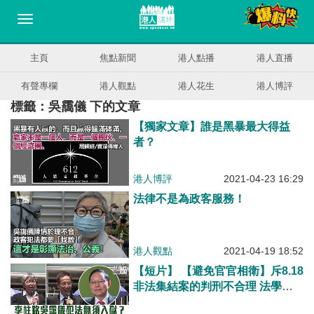
主頁
焦點新聞
港人點播
港人直播
有聲專欄
港人觀點
港人花生
港人博評
標籤：吳靄儀 下的文章
【獨家文章】誰是黑暴最大得益
者？
港人博評
2021-04-23 16:29
法律不是為政客服務！
港人觀點
2021-04-19 18:52
【短片】 【避免官官相衛】斥8.18
非法集結案的判刑不合理 法學教
授傅健慈：李柱銘和吳靄儀知法犯