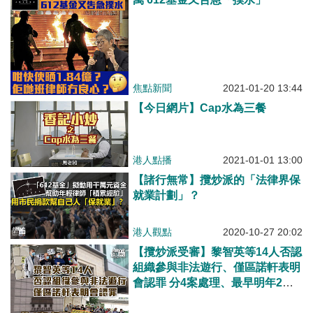
焦點新聞
2021-01-20 13:44
【今日網片】Cap水為三餐
港人點播
2021-01-01 13:00
【諸行無常】攬炒派的「法律界保
就業計劃」？
港人觀點
2020-10-27 20:02
【攬炒派受審】黎智英等14人否認
組織參與非法遊行、僅區諾軒表明
會認罪 分4案處理、最早明年2月
16日開審