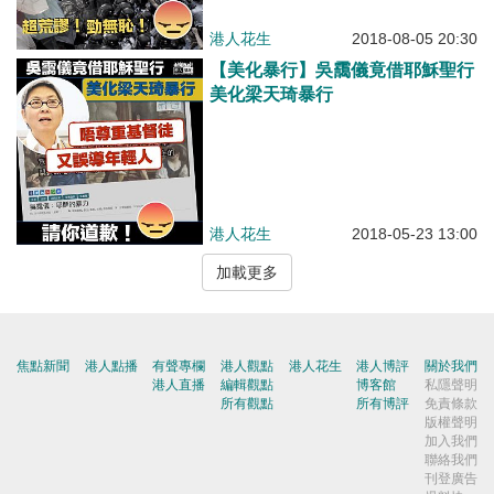
港人花生
2018-08-05 20:30
【美化暴行】吳靄儀竟借耶穌聖行
美化梁天琦暴行
港人花生
2018-05-23 13:00
加載更多
焦點新聞
港人點播
有聲專欄
港人觀點
港人花生
港人博評
關於我們
港人直播
編輯觀點
博客館
私隱聲明
所有觀點
所有博評
免責條款
版權聲明
加入我們
聯絡我們
刊登廣告