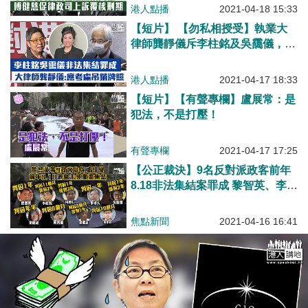
法、罪加一等、被判緩刑不用坐
港人點播
2021-04-18 15:33
監、法官犯下原則性錯誤、律政司
【短片】 【勿私相授受】執業大
要盡快上訴！
律師龔靜儀斥李柱銘及吳靄儀，利
用法律界身份教導公眾違法：控罪
嚴重、影響深遠、促大律師公會盡
港人點播
2021-04-17 18:33
快紀律聆訊、考慮吊銷牌照，避免
【短片】【有聲專欄】盧展常：是
私相授受！
犯法，不是打壓！
有聲專欄
2021-04-17 17:25
【公正裁決】9名反對派政客前年
8.18非法集結案罪成 黎智英、李卓
人等被判入獄一年
焦點新聞
2021-04-16 16:41