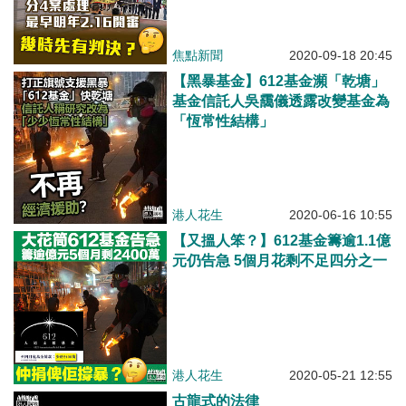
焦點新聞
2020-09-18 20:45
【黑暴基金】612基金瀕「乾塘」
基金信託人吳靄儀透露改變基金為
「恆常性結構」
港人花生
2020-06-16 10:55
【又搵人笨？】612基金籌逾1.1億
元仍告急 5個月花剩不足四分之一
港人花生
2020-05-21 12:55
古龍式的法律