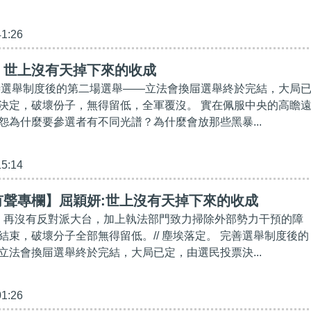
41:26
】世上沒有天掉下來的收成
善選舉制度後的第二場選舉——立法會換屇選舉終於完結，大局
決定，破壞份子，無得留低，全軍覆沒。 實在佩服中央的高瞻
怨為什麼要參選者有不同光譜？為什麼會放那些黑暴...
15:14
有聲專欄】屈穎妍:世上沒有天掉下來的收成
度、再沒有反對派大台，加上執法部門致力掃除外部勢力干預的障
結束，破壞分子全部無得留低。// 塵埃落定。 完善選舉制度後的
立法會換屇選舉終於完結，大局已定，由選民投票決...
01:26