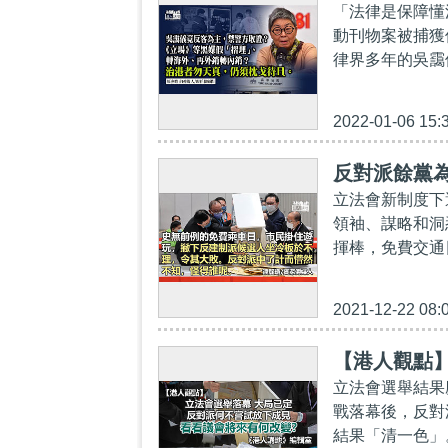
「法律是保障懂
動刊物案被捕獲
律界多年的吳靄
2022-01-06 15:
反對派餘黨
立法會新制度下
領袖、謀略和洞
揮棒，免費交通
2021-12-22 08:
【港人觀點
立法會選舉結果
戰落幕後，反對
結果「清一色」