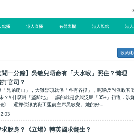
0
人點播
港人直播
有聲專欄
港人觀點
港人
收藏此
笑聞一分鐘】吳敏兒晒命有「大水喉」照住？懶理
錢打官司？
就係「兄弟爬山」，大難臨頭就係「各有各撐」，呢啲反對派政客
未？// 什麼叫「堅離地」，講的就是參與泛民「35+」初選，涉
法》，還押侯訊的職工盟前主席吳敏兒。她的好...
22:03
律求脫身？《立場》轉英國求翻生？