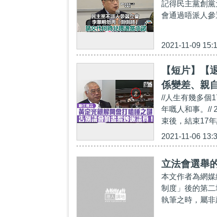
記得民主黨創黨
會通過唔派人參
2021-11-09 15:
【短片】【
係變差、親
//人生有幾多
僚、寄語建
年嘅人和事。//
束後，結束17
2021-11-06 13:
立法會選舉
本文作者為網媒
制度」後的第二
執筆之時，屬非