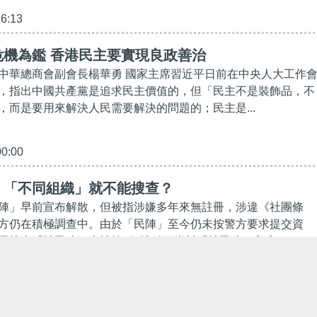
26:13
危機為鑑 香港民主要實現良政善治
中華總商會副會長楊華勇 國家主席習近平日前在中央人大工作
，指出中國共產黨是追求民主價值的，但「民主不是裝飾品，不
，而是要用來解決人民需要解決的問題的；民主是...
00:00
】「不同組織」就不能搜查？
陣」早前宣布解散，但被指涉嫌多年來無註冊，涉違《社團條
方仍在積極調查中。由於「民陣」至今仍未按警方要求提交資
員搜查「社民連」會址等4個地點。豈料「社民連」主席...
17:37