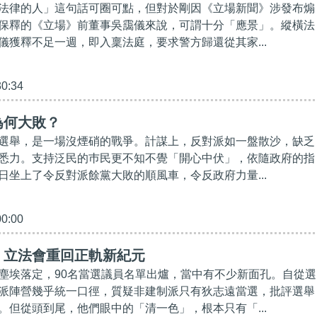
法律的人」這句話可圈可點，但對於剛因《立場新聞》涉發布煽
保釋的《立場》前董事吳靄儀來說，可謂十分「應景」。縱橫法
儀獲釋不足一週，即入稟法庭，要求警方歸還從其家...
30:34
為何大敗？
選舉，是一場沒煙硝的戰爭。計謀上，反對派如一盤散沙，缺乏
悉力。支持泛民的巿民更不知不覺「開心中伏」，依隨政府的指
日坐上了令反對派餘黨大敗的順風車，令反政府力量...
00:00
】立法會重回正軌新紀元
塵埃落定，90名當選議員名單出爐，當中有不少新面孔。自從選
派陣營幾乎統一口徑，質疑非建制派只有狄志遠當選，批評選舉
。但從頭到尾，他們眼中的「清一色」，根本只有「...