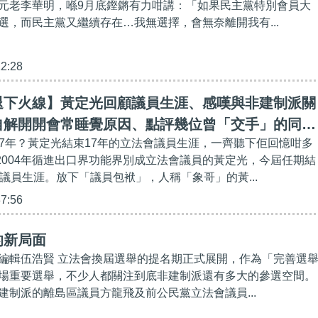
元老李華明，喺9月底鏗鏘有力咁講：「如果民主黨特別會員大
選，而民主黨又繼續存在…我無選擇，會無奈離開我有...
12:28
退下火線】黃定光回顧議員生涯、感嘆與非建制派關
自解開開會常睡覺原因、點評幾位曾「交手」的同
個17年？黃定光結束17年的立法會議員生涯，一齊聽下佢回憶咁多
制議員要學習對手
 2004年循進出口界功能界別成立法會議員的黃定光，今屆任期結
年議員生涯。放下「議員包袱」，人稱「象哥」的黃...
37:56
的新局面
編輯伍浩賢 立法會換屆選舉的提名期正式展開，作為「完善選
場重要選舉，不少人都關注到底非建制派還有多大的參選空間。
建制派的離島區議員方龍飛及前公民黨立法會議員...