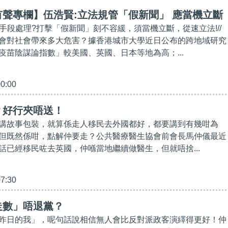
聲專欄】伍浩賢:立法規管「假新聞」 應當機立斷
理手段處理?打擊「假新聞」刻不容緩，須當機立斷，從速立法!//
會對社會帶來多大危害？據香港城市大學近日公布的跨地域研究
疫苗陰謀論指數」較美國、英國、日本等地為高；...
00:00
？好行夾唔送！
講故事包裝，就算係走人移民去外國都好，都要講到有幾咁為
但既然係咁，點解仲要走？公共醫療醫生協會前會長馬仲儀最近
話已經移民咗去英國，仲喺當地繼續做醫生，但就唔捨...
07:30
走數」唔退黨？
昨日的我」，呢句話說相信無人會比反對派政客演繹得更好！仲