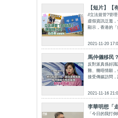
【短片】【有
//立法規管?管
虛假資訊泛濫，
顯示，香港的「
2021-11-20 17:
馬仲儀移民
反對派真係好識
難、幾唔情願，
接受傳媒訪問，
2021-11-16 21:
李華明想「
「今日的我打倒