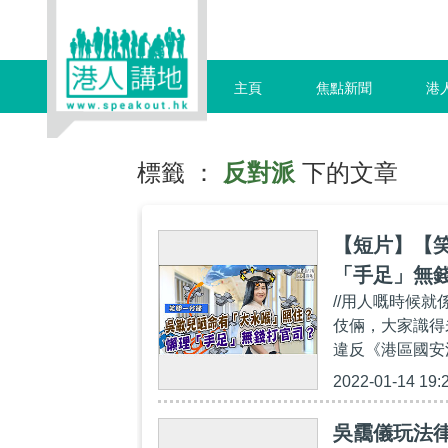
主頁
焦點新聞
港
標籤 ：
反對派
下的文章
【短片】【
「手足」無
//用人嘅時候
伎倆，大家識得
違反《港區國安
2022-01-14 19:
吳靄儀玩法