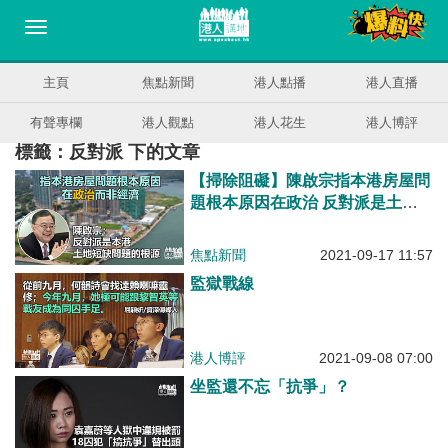
主頁
焦點新聞
港人點播
港人直播
有聲專欄
港人觀點
港人花生
港人博評
標籤：反對派 下的文章
【掃除阻礙】陳啟宗指本港房屋問
題根本原因在政治 反對派是土地
短缺的根源
焦點新聞
2021-09-17 11:57
監獄戰線
港人博評
2021-09-08 07:00
坐監還不忘「抗爭」？