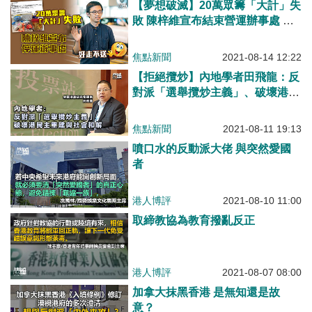
焦點新聞
2021-08-14 12:22
【拒絕攬炒】內地學者田飛龍：反
對派「選舉攬炒主義」、破壞港民
主重建與社會和解
焦點新聞
2021-08-11 19:13
噴口水的反動派大佬 與突然愛國
者
港人博評
2021-08-10 11:00
取締教協為教育撥亂反正
港人博評
2021-08-07 08:00
加拿大抹黑香港 是無知還是故
意？
港人觀點
2021-08-06 20:12