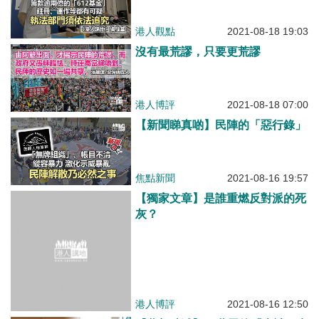
港人觀點
2021-08-18 19:03
沒有最荒謬，只要更荒謬
港人博評
2021-08-18 07:00
【新聞睇真啲】民陣的「惡行錄」
焦點新聞
2021-08-16 19:57
【獨家文章】是誰重燃反對派的死
灰？
港人博評
2021-08-16 12:50
【夢想破滅】20萬眾籌「大計」失
敗 陳梓維宣布結束營運辦事處 網
民：摺咗都唔會可惜