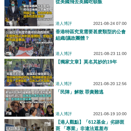
從美國飛去英國吃頓飯
港人博評
2021-08-24 07:00
香港特區究竟需要甚麽類型的公會
組織/議政團體？
港人博評
2021-08-23 11:00
【獨家文章】莫名其妙的19年
港人博評
2021-08-20 12:56
「民陣」解散 罪責難逃
港人博評
2021-08-19 10:00
【港人觀點】「612基金」劣跡斑
斑 「專業」非違法遮羞布