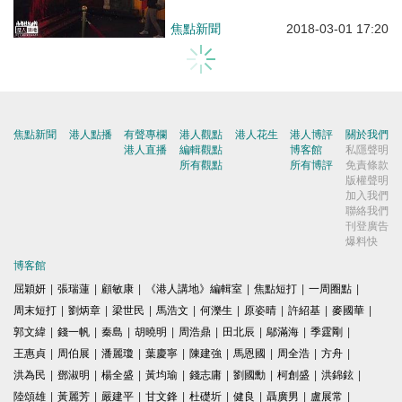
焦點新聞
2018-03-01 17:20
焦點新聞
港人點播
有聲專欄
港人觀點
港人花生
港人博評
關於我們
港人直播
編輯觀點
博客館
私隱聲明
所有觀點
所有博評
免責條款
版權聲明
加入我們
聯絡我們
刊登廣告
爆料快
博客館
屈穎妍
|
張瑞蓮
|
顧敏康
|
《港人講地》編輯室
|
焦點短打
|
一周圈點
|
周末短打
|
劉炳章
|
梁世民
|
馬浩文
|
何濼生
|
原姿晴
|
許紹基
|
麥國華
|
郭文緯
|
錢一帆
|
秦島
|
胡曉明
|
周浩鼎
|
田北辰
|
鄔滿海
|
季霆剛
|
王惠貞
|
周伯展
|
潘麗瓊
|
葉慶寧
|
陳建強
|
馬恩國
|
周全浩
|
方舟
|
洪為民
|
鄧淑明
|
楊全盛
|
黃均瑜
|
錢志庸
|
劉國勳
|
柯創盛
|
洪錦鉉
|
陸頌雄
|
黃麗芳
|
嚴建平
|
甘文鋒
|
杜礎圻
|
健良
|
聶廣男
|
盧展常
|