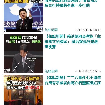
海軍演是針對台獨份子 警告若分
裂言行持續將有進一步行動
焦點新聞
2018-04-25 18:18
【焦點新聞】賴清德稱台灣為「主
權獨立的國家」 國台辦批評是嚴
重挑釁
焦點新聞
2018-03-21 16:32
【焦點新聞】二二八事件七十週年
台灣有示威者向蔣介石靈柩潑紅漆