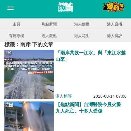
主頁
焦點新聞
港人點播
港人直播
有聲專欄
港人觀點
港人花生
港人博評
標籤：兩岸 下的文章
「兩岸共飲一江水」與「東江水越
山來」
港人博評
2018-08-14 07:00
【焦點新聞】台灣醫院今晨火警
九人死亡、十多人受傷