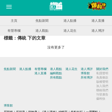
主頁
焦點新聞
港人點播
港人直播
有聲專欄
港人觀點
港人花生
港人博評
標籤：傳統 下的文章
沒有更多了
焦點新聞
港人點播
有聲專欄
港人觀點
港人花生
港人博評
關於我們
港人直播
編輯觀點
博客館
私隱聲明
所有觀點
所有博評
免責條款
版權聲明
加入我們
聯絡我們
刊登廣告
爆料快
博客館