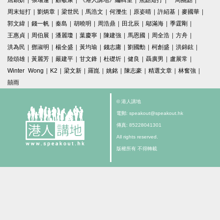
屈穎妍
|
張瑞蓮
|
顧敏康
|
《港人講地》編輯室
|
焦點短打
|
一周圈點
|
周末短打
|
劉炳章
|
梁世民
|
馬浩文
|
何濼生
|
原姿晴
|
許紹基
|
麥國華
|
郭文緯
|
錢一帆
|
秦島
|
胡曉明
|
周浩鼎
|
田北辰
|
鄔滿海
|
季霆剛
|
王惠貞
|
周伯展
|
潘麗瓊
|
葉慶寧
|
陳建強
|
馬恩國
|
周全浩
|
方舟
|
洪為民
|
鄧淑明
|
楊全盛
|
黃均瑜
|
錢志庸
|
劉國勳
|
柯創盛
|
洪錦鉉
|
陸頌雄
|
黃麗芳
|
嚴建平
|
甘文鋒
|
杜礎圻
|
健良
|
聶廣男
|
盧展常
|
Winter Wong
|
K2
|
梁文新
|
羅崑
|
姚銘
|
陳志豪
|
精選文章
|
林奮強
|
囍雨
© 港人講地
電郵: speakout@speakout.hk
傳真: 85228041301
All rights reserved.
版權所有 不得轉載