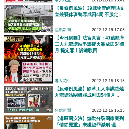
港人花生
2022-12-20 15:41
【反修例風波】39歲物管經理貼文
宣兼襲休班警罪成囚4周 不服定罪
提上訴遭駁回
焦點新聞
2022-12-19 17:05
【今日網圖】法官真言：41歲除草
工人九龍塘站串謀縱火罪成囚54個
月 提定罪上訴遭駁回
港人花生
2022-12-15 18:15
【反修例風波】除草工人串謀焚燒
九龍塘站閘機罪成判囚54個月 法
官駁回上訴：解釋時機已過
焦點新聞
2022-12-15 15:15
【港區國安法】煽動分裂國家案列
「情節嚴重」未獲認罪減刑 理大