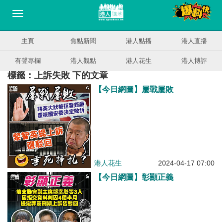
主頁
焦點新聞
港人點播
港人直播
有聲專欄
港人觀點
港人花生
港人博評
標籤：上訴失敗 下的文章
【今日網圖】屢戰屢敗
港人花生
2024-04-17 07:00
【今日網圖】彰顯正義