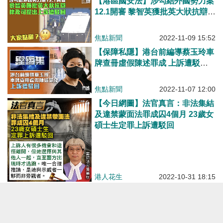
【港區國安法】涉勾結外國勢力案
12.1開審 黎智英獲批英大狀抗辯
律政司提上訴遭駁回
焦點新聞
2022-11-09 15:52
【保障私隱】港台前編導蔡玉玲車
牌查冊虛假陳述罪成 上訴遭駁回
維持原判
焦點新聞
2022-11-07 12:00
【今日網圖】法官真言：非法集結
及違禁蒙面法罪成囚4個月 23歲女
碩士生定罪上訴遭駁回
港人花生
2022-10-31 18:15
【反修例風波】女碩士非法集結等
罪成囚4個月、刑滿上訴被駁回 官
斥上訴方說法脫離現實