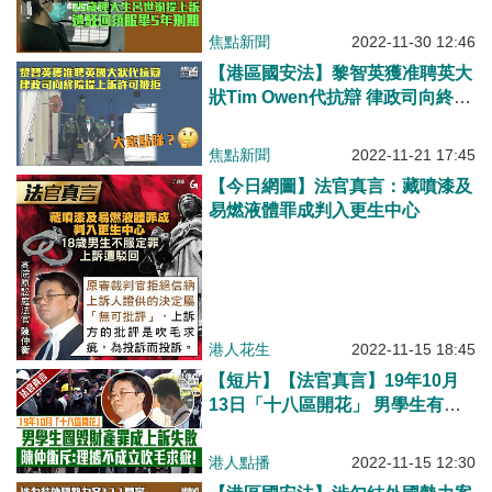
生提上訴遭駁回須服畢5年刑期
焦點新聞
2022-11-30 12:46
【港區國安法】黎智英獲准聘英大
狀Tim Owen代抗辯 律政司向終院
提上訴許可被拒
焦點新聞
2022-11-21 17:45
【今日網圖】法官真言：藏噴漆及
易燃液體罪成判入更生中心
港人花生
2022-11-15 18:45
【短片】【法官真言】19年10月
13日「十八區開花」 男學生有意
圖損毀財產罪成上訴失敗 陳仲衡
斥:理據無一成立吹毛求疪!
港人點播
2022-11-15 12:30