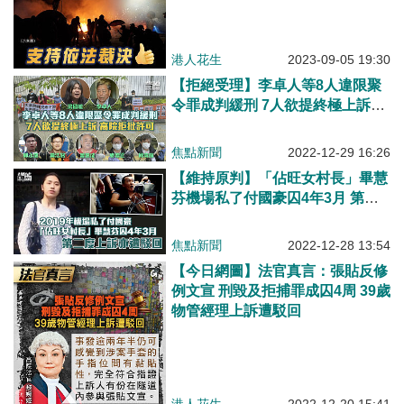
港人花生
2023-09-05 19:30
【拒絕受理】李卓人等8人違限聚
令罪成判緩刑 7人欲提終極上訴、
高院拒批終院上訴許可
焦點新聞
2022-12-29 16:26
【維持原判】「佔旺女村長」畢慧
芬機場私了付國豪囚4年3月 第二
度上訴亦遭駁回
焦點新聞
2022-12-28 13:54
【今日網圖】法官真言：張貼反修
例文宣 刑毀及拒捕罪成囚4周 39歲
物管經理上訴遭駁回