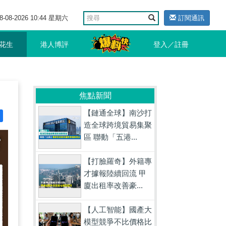
8-08-2026 10:44 星期六
訂閱通訊
花生
港人博評
登入／註冊
焦點新聞
【鏈通全球】南沙打
造全球跨境貿易集聚
區 聯動「五港...
【打臉羅奇】外籍專
才據報陸續回流 甲
廈出租率改善豪...
【人工智能】國產大
模型競爭不比價格比