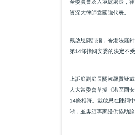
全委員會及入境處處長，律
資深大律師袁國強代表。
戴啟思陳詞指，香港法庭針
第14條指國安委的決定不
上訴庭副庭長關淑馨質疑戴
人大常委會草擬《港區國安
14條相符。戴啟思在陳詞
晰，並毋須專家證供協助詮