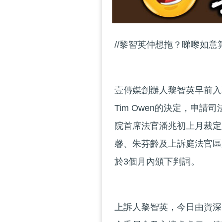
//黎智英仲想拖？睇嚟如意
壹傳媒創辦人黎智英早前入
Tim Owen的決定，申
院首席法官潘兆初上月裁定
馨、朱芬齡及上訴庭法官區
於3個月內頒下判詞。
上訴人黎智英，今日由資深大律