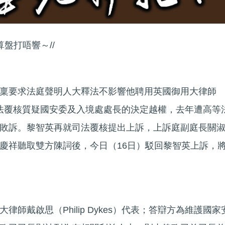
算盤打唔響～//
稟要求法庭聲明人大釋法不影響他聘用英國御用大律師
請司法覆核質疑國安委及入境處處長的決定越權，去年遭高等
敗訴。黎智英再就司法覆核提出上訴，上訴庭副庭長關
慶祥聽取雙方陳詞後，今日（16日）駁回黎智英上訴，
師戴啟思（Philip Dykes）代表；答辯方為維護國家