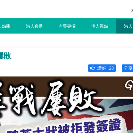
0
人點播
港人直播
有聲專欄
港人觀點
港人
屢敗
讚好
28
分享