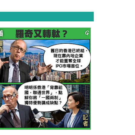
今日網圖】羅奇又轉軚？