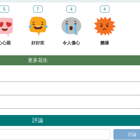
5
7
4
4
心心眼
好好笑
令人傷心
嬲爆
更多花生
評論
評論