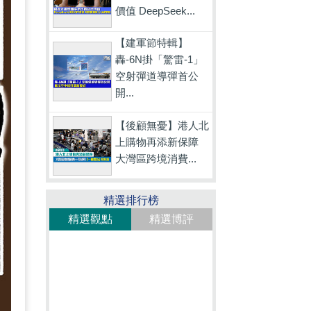
價值 DeepSeek...
【建軍節特輯】
轟-6N掛「驚雷-1」
空射彈道導彈首公
開...
【後顧無憂】港人北
上購物再添新保障
大灣區跨境消費...
精選排行榜
精選觀點
精選博評