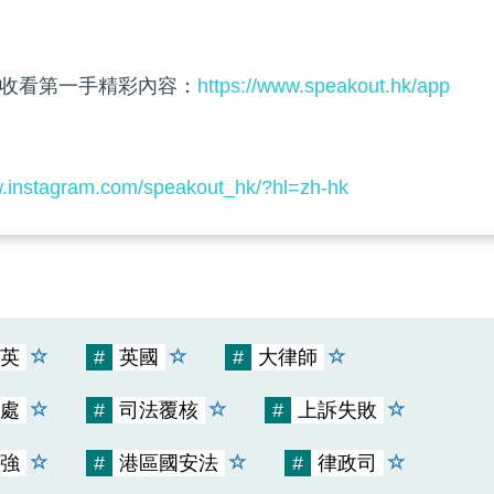
收看第一手精彩內容：
https://www.speakout.hk/app
w.instagram.com/speakout_hk/?hl=zh-hk
英
#
英國
#
大律師
處
#
司法覆核
#
上訴失敗
強
#
港區國安法
#
律政司