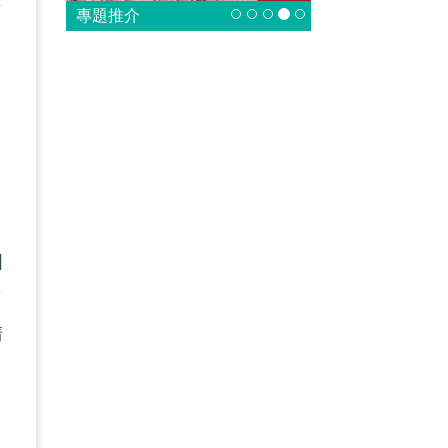
兼
專題推介
》
國
第
清