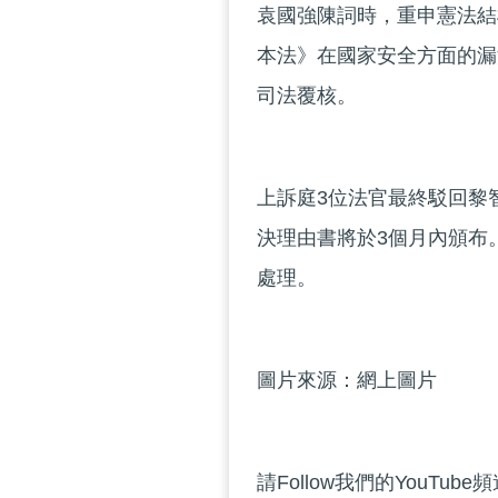
袁國強陳詞時，重申憲法結
本法》在國家安全方面的漏
司法覆核。
上訴庭3位法官最終駁回黎
決理由書將於3個月內頒布
處理。
圖片來源：網上圖片
請Follow我們的YouTube