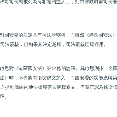
政司司長則被列為有相關利益人士，則由律政司前司長
對國安委的決定具有司法管轄權，而雖然《港區國安法
受司法覆核，但如果其決定越權，司法覆核理應適用。
啟思對《港區國安法》第14條的詮釋。戴啟思則指，全
法》時，不會將有衝突條文加入，而國安委的功能應與
中亦提到應由內地法律專家去解釋條文，但關官認為條文
釋。