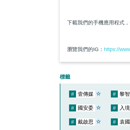
下載我們的手機應用程式，
瀏覽我們的IG：
https://ww
標籤
#
壹傳媒
#
黎智
#
國安委
#
入境
#
戴啟思
#
袁國