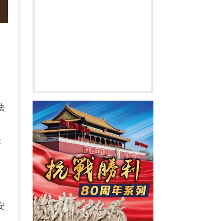
法
淑
將
安