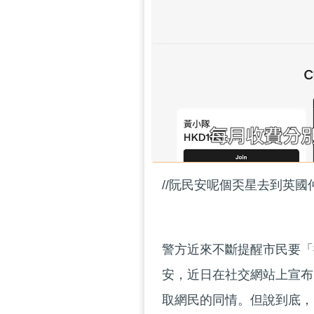
//阮民安呢個奀星去到英國仲
警方近來不斷提醒市民要「
安，近日在社交網站上宣布
取網民的同情。但說到底，