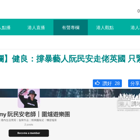
0
人點播
港人直播
有聲專欄
港人觀點
港人
欄】健良：撐暴藝人阮民安走佬英國 只
讚好
28
分享