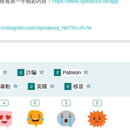
收看第一手精彩內容：
https://www.speakout.hk/app
w.instagram.com/speakout_hk/?hl=zh-hk
#
詐騙
#
Patreon
暴動
#
英國
#
移居
4
5
3
5