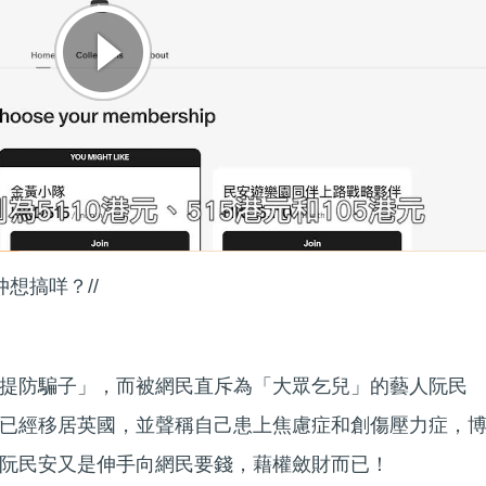
想搞咩？//
提防騙子」，而被網民直斥為「大眾乞兒」的藝人阮民
已經移居英國，並聲稱自己患上焦慮症和創傷壓力症，
阮民安又是伸手向網民要錢，藉權斂財而已！