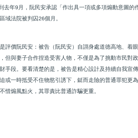
。直到去年9月，阮民安承認「作出具一項或多項煽動意圖的
區域法院被判囚26個月。
是評價阮民安：被告（阮民安）自詡身處道德高地、着
，但與妻子合作捏造受害人物，不僅是為了挑動市民對
財手段。要看清楚的是，被告是精心設計及持續自我宣
迫或一時抵受不住物慾引誘下，鋌而走險的普通罪犯更
不惜煽風點火，其罪責比普通詐騙更重。