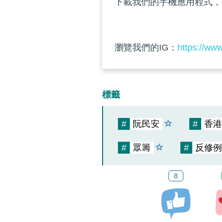
下載我們的手機應用程式，
瀏覽我們的IG：
https://ww
標籤
#
阮民安
#
香港
#
眾籌
#
反修例
8