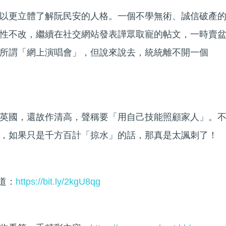
以更立體了解阮民安的人格。一個不學無術、誠信破產
性不改，繼續在社交網站發表譁眾取寵的帖文，一時賣
所謂「網上演唱會」，但說來說去，統統離不開一個
英國，還故作清高，聲稱要「用自己技能照顧家人」。
，如果只是千方百計「掠水」​的話，那真是太諷刺了！
頻道：
https://bit.ly/2kgU8qg