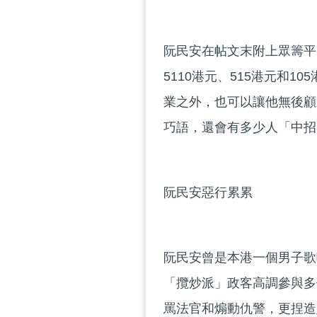
阮民安在帖文末附上眾籌平台
5110港元、515港元和
業之外，也可以讓他無後顧
巧語，還會有多少人「中招
阮民安惡行累累
阮民安曾是本港一個男子歌
「攬炒派」政客高調參與多
罵法官和煽動仇警，更捏造