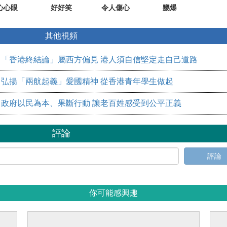
心心眼
好好笑
令人傷心
嬲爆
其他視頻
「香港終結論」屬西方偏見 港人須自信堅定走自己道路
弘揚「兩航起義」愛國精神 從香港青年學生做起
​政府以民為本、果斷行動 讓老百姓感受到公平正義
評論
評論
你可能感興趣