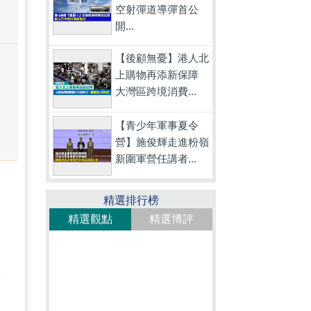
空射彈道導彈首公
開...
【後顧無憂】港人北
上購物再添新保障
大灣區跨境消費...
【青少年軍事夏令
營】施俊輝走進粉嶺
新圍軍營任講者...
精選排行榜
精選觀點
精選博評
博