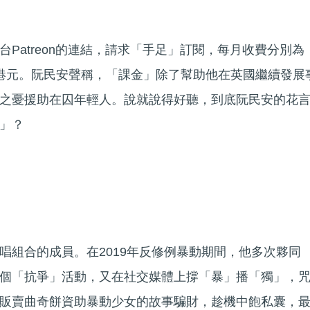
Patreon的連結，請求「手足」訂閱，每月收費分別為
105港元。阮民安聲稱，「課金」除了幫助他在英國繼續發展
之憂援助在囚年輕人。說就說得好聽，到底阮民安的花
」？
唱組合的成員。在2019年反修例暴動期間，他多次夥同
個「抗爭」活動，又在社交媒體上撐「暴」播「獨」，
販賣曲奇餅資助暴動少女的故事騙財，趁機中飽私囊，