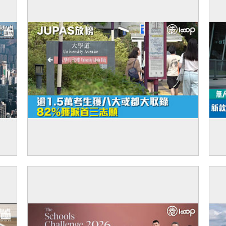
廈出
【JUPAS放榜】逾1.5萬考生獲八大或都大
【
取錄 82%獲派首三志願
來