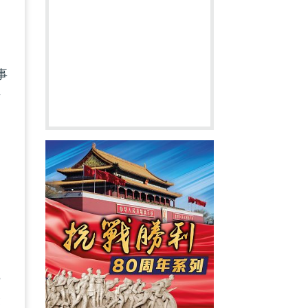
事
言
咒
最