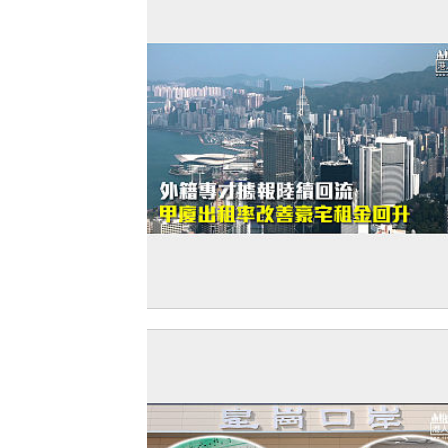
【打臉羅奇】外籍專才據報陸續回流 甲
租率改善豪宅租金回升