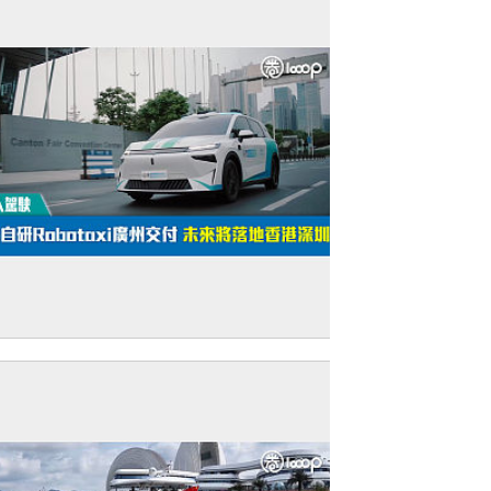
無人駕駛】新款自研Robotaxi廣州交付 未
將落地香港深圳