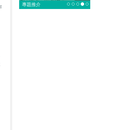
專題推介
作
眼
政
傳
為