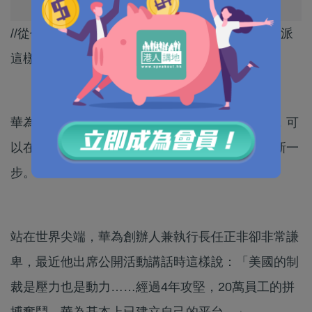
//從任正非的感悟，我們應學習慶幸，曾經有反對派
這樣的老師，給我們一個痛定思痛的改革機會。//
華為又出新手機，這次搭載了北斗和天通雙衛星，可
以在沒網絡訊號的情況下打衛星電話，跨進科技新一
步。
站在世界尖端，華為創辦人兼執行長任正非卻非常謙
卑，最近他出席公開活動講話時這樣說：「美國的制
裁是壓力也是動力……經過4年攻堅，20萬員工的拼
搏奮鬥，華為基本上已建立自己的平台。」