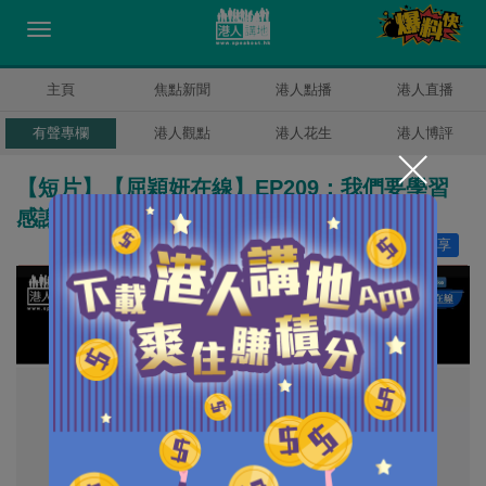
主頁
焦點新聞
港人點播
港人直播
有聲專欄
港人觀點
港人花生
港人博評
【短片】【屈穎妍在線】EP209：我們要學習
感謝敵人
讚好
26
分享