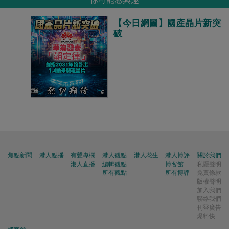
【今日網圖】國產晶片新突
破
焦點新聞
港人點播
有聲專欄
港人觀點
港人花生
港人博評
關於我們
港人直播
編輯觀點
博客館
私隱聲明
所有觀點
所有博評
免責條款
版權聲明
加入我們
聯絡我們
刊登廣告
爆料快