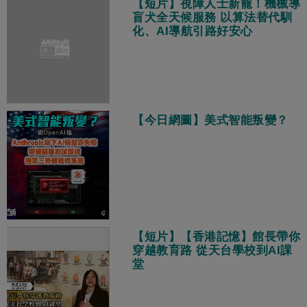
【短片】視障人士新寵！機械導
盲犬全天候服務 以算法替代馴
化、AI導航引路好安心
【今日網圖】美式智能叛變？
【短片】【香港記憶】館長帶你
穿越教育路 從天台學校到AI課
堂