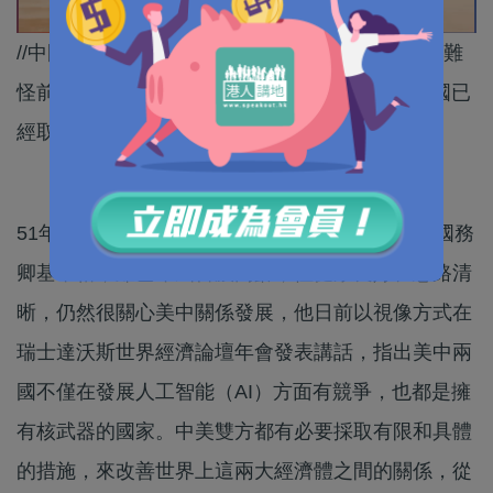
//中國在人工智能發展以及論文質量都遠勝美國，難
怪前美國國防官員警告，美中之間的AI之戰，中國已
經取得勝利！//
51年前參與主導美中建立正常外交關係的美國前國務
卿基辛格，雖已年屆百歲高齡，但健康良好、思路清
晰，仍然很關心美中關係發展，他日前以視像方式在
瑞士達沃斯世界經濟論壇年會發表講話，指出美中兩
國不僅在發展人工智能（AI）方面有競爭，也都是擁
有核武器的國家。中美雙方都有必要採取有限和具體
的措施，來改善世界上這兩大經濟體之間的關係，從