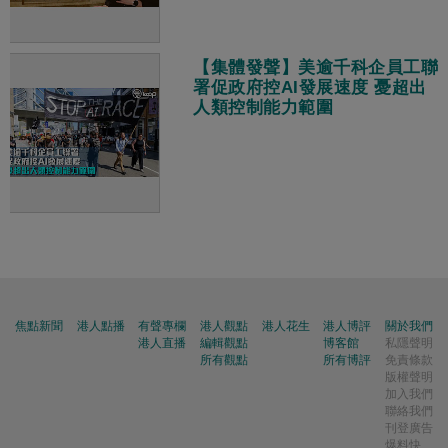
【集體發聲】美逾千科企員工聯
署促政府控AI發展速度 憂超出
人類控制能力範圍
焦點新聞
港人點播
有聲專欄
港人觀點
港人花生
港人博評
關於我們
港人直播
編輯觀點
博客館
私隱聲明
所有觀點
所有博評
免責條款
版權聲明
加入我們
聯絡我們
刊登廣告
爆料快