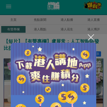
主頁
焦點新聞
港人點播
港人直播
有聲專欄
港人觀點
港人花生
港人博評
【短片】【有聲專欄】盧展常：人工智能研發
比拼 中國完勝美國
讚好
15
分享