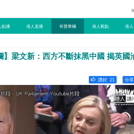
0
人點播
港人直播
有聲專欄
港人觀點
港人
欄】梁文新：西方不斷抹黑中國 揭英國
讚好
21
分享