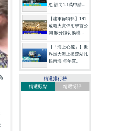
忽 誤向1.1萬申請...
【建軍節特輯】191
遠箱火實彈射擊首公
開 數分鐘切換模...
【「海上心臟」】世
界最大海上換流站扎
根南海 每年直...
為
精選排行榜
精選觀點
精選博評
時
構