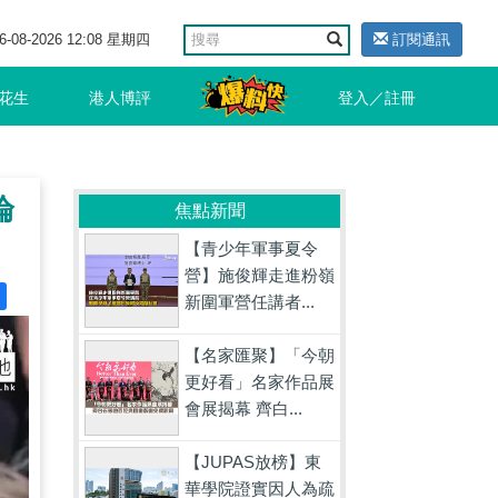
6-08-2026 12:08 星期四
訂閱通訊
花生
港人博評
登入／註冊
淪
焦點新聞
【青少年軍事夏令
營】施俊輝走進粉嶺
新圍軍營任講者...
【名家匯聚】「今朝
更好看」名家作品展
會展揭幕 齊白...
【JUPAS放榜】東
華學院證實因人為疏