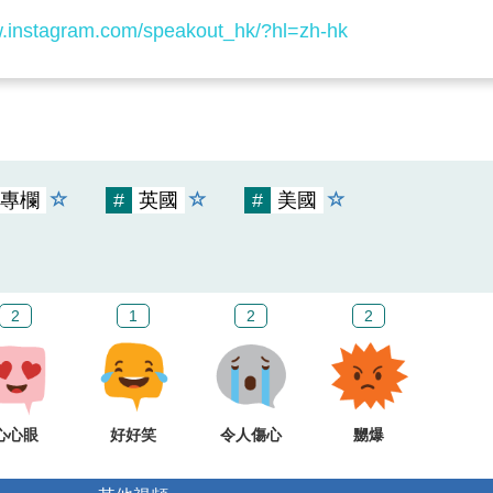
w.instagram.com/speakout_hk/?hl=zh-hk
專欄
#
英國
#
美國
2
1
2
2
心心眼
好好笑
令人傷心
嬲爆