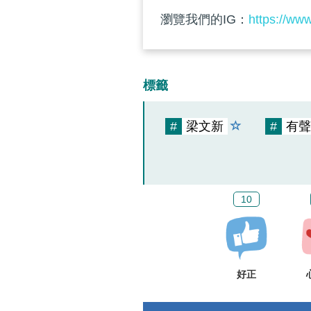
瀏覽我們的IG：
https://ww
標籤
#
梁文新
#
有聲
10
好正