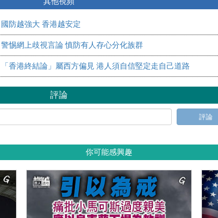
其他視頻
國防越強大 香港越安定
警惕網上歧視言論 慎防有人存心分化族群
「香港終結論」屬西方偏見 港人須自信堅定走自己道路
評論
評論
你可能感興趣