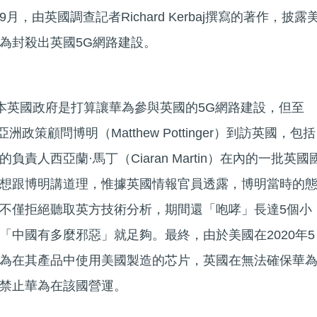
，由英國調查記者Richard Kerbaj撰寫的著作，披露
為封殺出英國5G網路建設。
j透露，原本英國政府是打算讓華為參與英國的5G網路建設，但至
洲政策顧問博明（Matthew Pottinger）到訪英國，包括
責人西亞蘭·馬丁（Ciaran Martin）在內的一批英國
想跟博明講道理，惟據英國情報官員透露，博明當時的
不僅拒絕聽取英方技術分析，期間還「咆哮」長達5個小
「中國有多麼邪惡」就足夠。最終，由於美國在2020年5
為在其產品中使用美國製造的芯片，英國在無法確保華
禁止華為在該國營運。