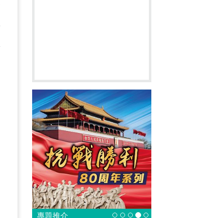
隔
將
蘆
，
了
。
專題推介