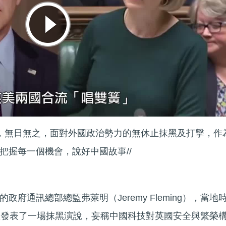
訐，無日無之，面對外國政治勢力的無休止抹黑及打擊，作
把握每一個機會，說好中國故事//
府通訊總部總監弗萊明（Jeremy Fleming），當地
座發表了一場抹黑演說，妄稱中國科技對英國安全與繁榮