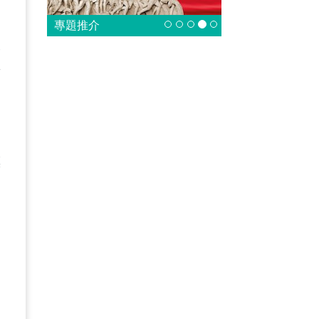
專題推介
工
新
漂
道
、