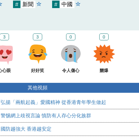
#
新聞
#
中國
3
3
0
0
心心眼
好好笑
令人傷心
嬲爆
其他視頻
弘揚「兩航起義」愛國精神 從香港青年學生做起
警惕網上歧視言論 慎防有人存心分化族群
國防越強大 香港越安定