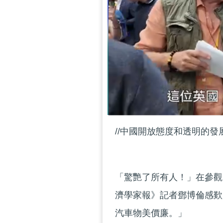
//中國開放態度和透明的發
「驚艷了所有人！」在參觀
濟學家報》記者鄧博倫感歎
汽車物美價廉。」