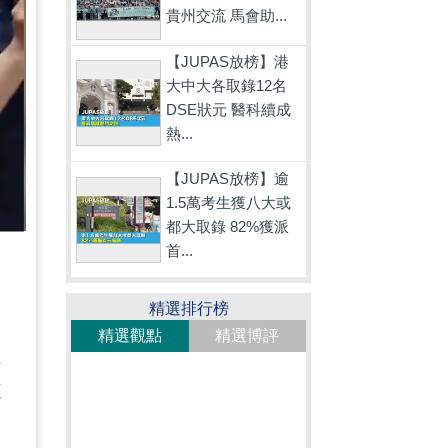
貴州交流 馬會助...
【JUPAS放榜】港
大中大各取錄12名
DSE狀元 醫科續成
熱...
【JUPAS放榜】逾
1.5萬考生獲八大或
都大取錄 82%獲派
首...
精選排行榜
精選觀點
精選博評
經
源