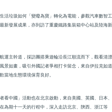
生活垃圾如何「變廢為寶」轉化為電能，參觀汽車數智
最新發展成果，亦到訪了重慶鐵路集裝箱中心站及陸海
航運主幹道，採訪團搭乘遊輪沿長江順流而下，觀看清
風景如畫，吸引外國記者爭相打卡留念，來自伊拉克如
歎當地生態環境保育良好。
者看中國」活動也在北京啟動，來自美國、英國、日本
在為期十一天的行程中，深入走訪北京、陝西、浙江等