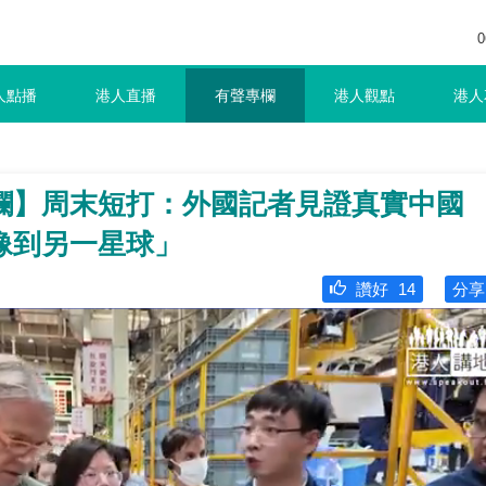
0
人點播
港人直播
有聲專欄
港人觀點
港人
欄】周末短打：外國記者見證真實中國
像到另一星球」
讚好
14
分享