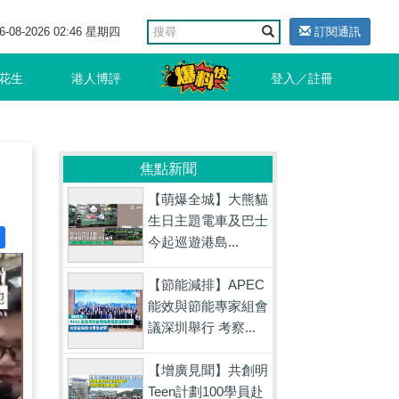
6-08-2026 02:46 星期四
訂閱通訊
花生
港人博評
登入／註冊
焦點新聞
【萌爆全城】大熊貓
生日主題電車及巴士
今起巡遊港島...
【節能減排】APEC
能效與節能專家組會
議深圳舉行 考察...
【增廣見聞】共創明
Teen計劃100學員赴