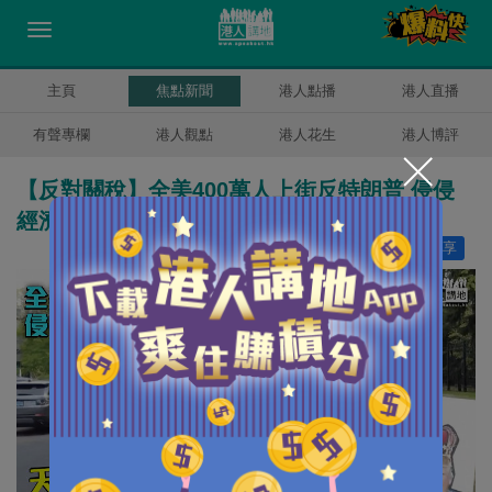
主頁
焦點新聞
港人點播
港人直播
有聲專欄
港人觀點
港人花生
港人博評
【反對關稅】全美400萬人上街反特朗普 侵侵
經濟政策支持率創新低
讚好
5
分享