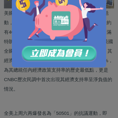
美國上周六（19日）再爆發大規模反特朗普示威活
動，全美共舉辦超過800場活動，活動組織者估計約
有400萬人走上街頭。與此同時，美國民眾非常不滿
特朗普在關稅、通脹和政府支出所實施的政策，美國
全國廣播公司財經頻道（CNBC）最新民調顯示，其
經濟議題支持率跌至43%，而不支持率則高達55%，
為其總統任內經濟政策支持率的歷史最低點，更是
CNBC歷次民調中首次出現其經濟支持率呈淨負值的
情況。
全美上周六再爆發名為「50501」的抗議運動，即