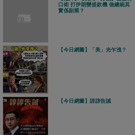
口術 打伊朗變提款機 做總統其
實係副業？
【今日網圖】「美」光乍洩？
【今日網圖】諄諄告誡