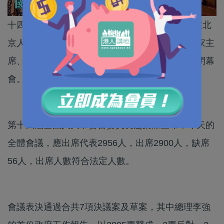
十四屆全國人大二次會議今日（11日）下午3時在北
京人民大會堂舉行閉幕會。中共中央總書記、國家主
席、中央軍委主席習近平等黨和國家領導人出席閉幕
會。
第十四屆全國人大常委會委員長趙樂際宣布，今天的
全體會議，應出席代表2956人，出席2900人，缺席
56人，出席人數符合法定人數。
會議表決通過合共7項決議案及草案，其中總理李強