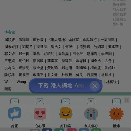
版權聲明
加入我們
聯絡我們
刊登廣告
爆料快
博客館
屈穎妍
|
張瑞蓮
|
顧敏康
|
《港人講地》編輯室
|
焦點短打
|
一周圈點
|
周末短打
|
劉炳章
|
梁世民
|
馬浩文
|
何濼生
|
原姿晴
|
許紹基
|
麥國華
|
郭文緯
|
錢一帆
|
秦島
|
胡曉明
|
周浩鼎
|
田北辰
|
鄔滿海
|
季霆剛
|
王惠貞
|
周伯展
|
潘麗瓊
|
葉慶寧
|
陳建強
|
馬恩國
|
周全浩
|
方舟
|
洪為民
|
鄧淑明
|
楊全盛
|
黃均瑜
|
錢志庸
|
劉國勳
|
柯創盛
|
洪錦鉉
|
陸頌雄
|
黃麗芳
|
嚴建平
|
甘文鋒
|
杜礎圻
|
健良
|
聶廣男
|
盧展常
|
Winter Wong
|
K2
|
梁文新
|
羅崑
|
姚銘
|
陳志豪
|
精選文章
|
林奮強
|
囍雨
© 港人講地
2
2
2
0
0
電郵: speakout@speakout.hk
傳真: 85228041301
All rights reserved.
好正
心心眼
好好笑
令人傷心
嬲爆
版權所有 不得轉載