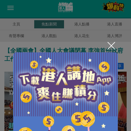
主頁
焦點新聞
港人點播
港人直播
有聲專欄
港人觀點
港人花生
港人博評
【全國兩會】全國人大會議閉幕 李強首份政府
工作報告以2895票通過
讚好
7
分享