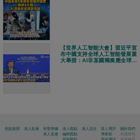
【世界人工智能大會】習近平宣
布中國支持全球人工智能發展重
大舉措：AI非某國獨奏應全球合
作交響
焦點新聞
港人點播
有聲專欄
港人觀點
港人花生
港人博評
關於我們
港人直播
編輯觀點
博客館
私隱聲明
所有觀點
所有博評
免責條款