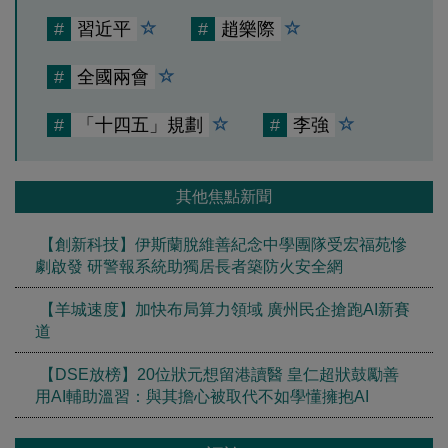
#
習近平
#
趙樂際
#
全國兩會
#
「十四五」規劃
#
李強
其他焦點新聞
【創新科技】伊斯蘭脫維善紀念中學團隊受宏福苑慘
劇啟發 研警報系統助獨居長者築防火安全網
【羊城速度】加快布局算力領域 廣州民企搶跑AI新賽
道
【DSE放榜】20位狀元想留港讀醫 皇仁超狀鼓勵善
用AI輔助溫習：與其擔心被取代不如學懂擁抱AI