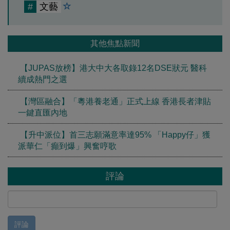
#
文藝
其他焦點新聞
【JUPAS放榜】港大中大各取錄12名DSE狀元 醫科
續成熱門之選
【灣區融合】「粵港養老通」正式上線 香港長者津貼
一鍵直匯內地
【升中派位】首三志願滿意率達95% 「Happy仔」獲
派華仁「癲到爆」興奮哼歌
評論
評論