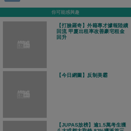
你可能感興趣
【打臉羅奇】外籍專才據報陸續
回流 甲廈出租率改善豪宅租金
回升
【今日網圖】反制美霸
【JUPAS放榜】逾1.5萬考生獲
八大或都大取錄 82%獲派首三