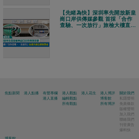
【先睹為快】深圳率先開放新皇
崗口岸供傳媒參觀 首採「合作
查驗、一次放行」旅檢大樓直連
地鐵站
焦點新聞
港人點播
有聲專欄
港人觀點
港人花生
港人博評
關於我們
港人直播
編輯觀點
博客館
私隱聲明
所有觀點
所有博評
免責條款
版權聲明
加入我們
聯絡我們
刊登廣告
爆料快
博客館