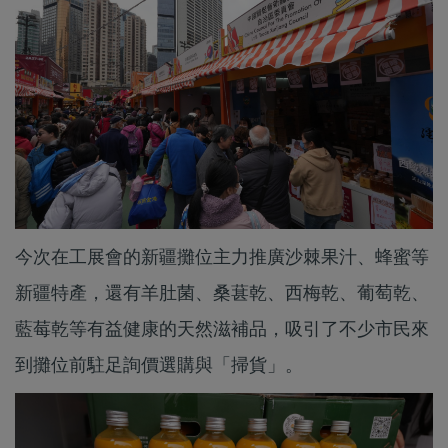
今次在工展會的新疆攤位主力推廣沙棘果汁、蜂蜜等
新疆特產，還有羊肚菌、桑葚乾、西梅乾、葡萄乾、
藍莓乾等有益健康的天然滋補品，吸引了不少市民來
到攤位前駐足詢價選購與「掃貨」。