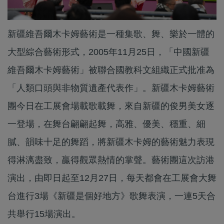
新疆維吾爾木卡姆藝術是一種集歌、舞、樂於一體的
大型綜合藝術形式，2005年11月25日，「中國新疆
維吾爾木卡姆藝術」被聯合國教科文組織正式批准為
「人類口頭與非物質遺產代表作」。新疆木卡姆藝術
團今日在工展會場載歌載舞，來自新疆的俊男美女逐
一登場，在舞台翩翩起舞，高雅、優美、穩重、細
膩、韻味十足的舞蹈，將新疆木卡姆的藝術魅力表現
得淋漓盡致，贏得觀眾熱情的掌聲。藝術團這次訪港
演出，由即日起至12月27日，每天都會在工展會大舞
台進行3場《新疆是個好地方》歌舞表演，一連5天合
共舉行15場演出。