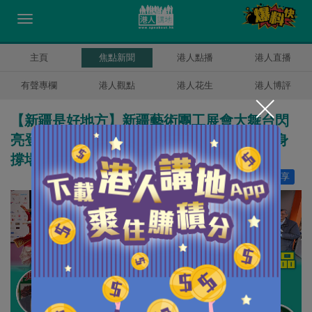
主頁
焦點新聞
港人點播
港人直播
有聲專欄
港人觀點
港人花生
港人博評
【新疆是好地方】新疆藝術團工展會大舞台閃
亮登場 工展會首次引入新疆特色產品 CY現身
撐場 史立德：很多新疆農產品都很優秀
讚好
30
分享