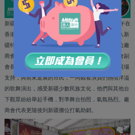
新疆藝術劇院木卡姆藝術團今日（12月23日）下午在
香港工展會大舞台隆重登場，工展會也是首次引入新
疆特色產品。全國政協副主席梁振英聯同主辦單位廠
商會會長史立德、廠商會候任會長盧金榮、廠商會副
會長兼展覽服務有限公司主席施榮恆等，特別到現場
支持，與前來逛展的市民，一同觀看演員們熱情洋溢
的歌舞演出，感受新疆少數民族文化，他們與其他台
下觀眾紛紛舉起手機，對準舞台拍照，氣氛熱烈。廠
商會代表更隨後到新疆攤位打氣助銷。