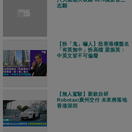
志願
【扮「鬼」嚇人】批香港樓盤名
「有英無中」扮高檔 梁振英：
中英文皆不可偏廢
【無人駕駛】新款自研
Robotaxi廣州交付 未來將落地
香港深圳