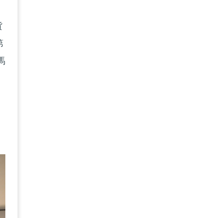
增
貨
第
馬
。