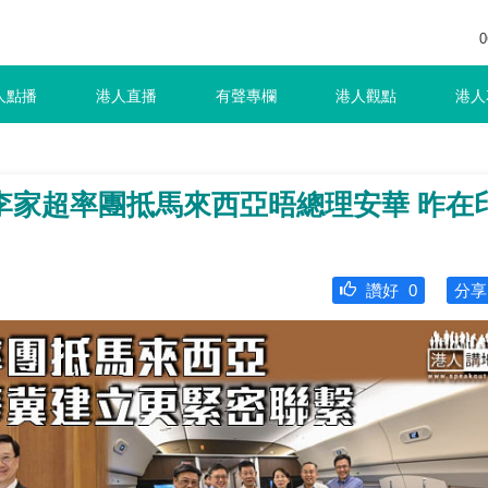
0
人點播
港人直播
有聲專欄
港人觀點
港人
李家超率團抵馬來西亞晤總理安華 昨在
讚好
0
分享