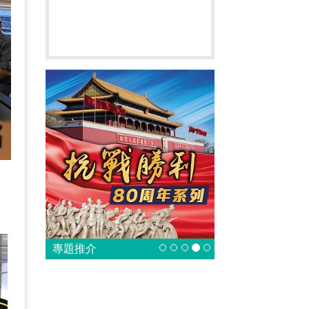
，
專題推介