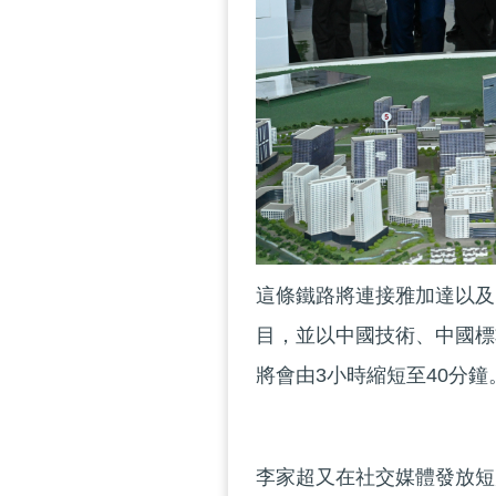
這條鐵路將連接雅加達以及
目，並以中國技術、中國標
將會由3小時縮短至40分鐘
李家超又在社交媒體發放短