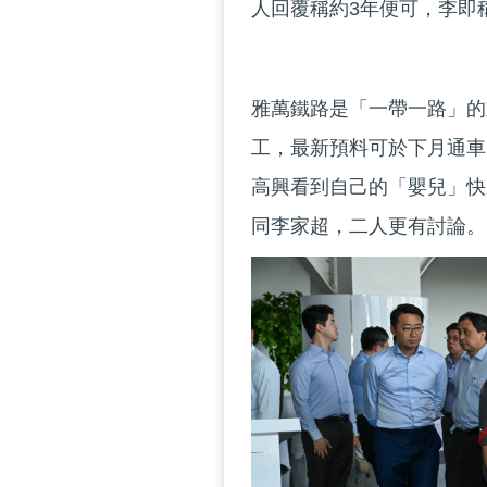
人回覆稱約3年便可，李即
雅萬鐵路是「一帶一路」的重
工，最新預料可於下月通車
高興看到自己的「嬰兒」快
同李家超，二人更有討論