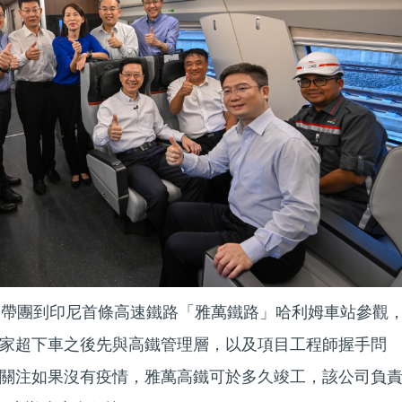
）帶團到印尼首條高速鐵路「雅萬鐵路」哈利姆車站參觀
家超下車之後先與高鐵管理層，以及項目工程師握手問
關注如果沒有疫情，雅萬高鐵可於多久竣工，該公司負