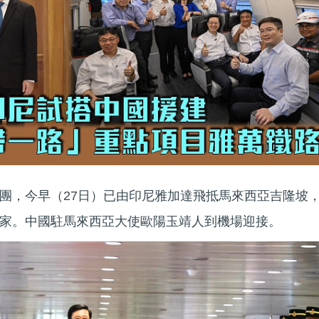
團，今早（27日）已由印尼雅加達飛抵馬來西亞吉隆坡
家。中國駐馬來西亞大使歐陽玉靖人到機場迎接。