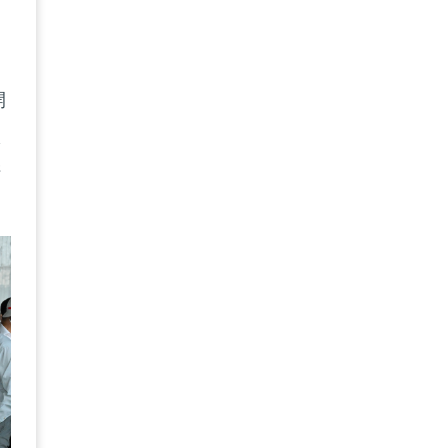
開
很
陪