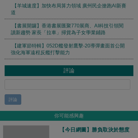
【羊城速度】加快布局算力領域 廣州民企搶跑AI新賽
道
【書展開鑼】香港書展匯聚770展商、AI科技引領閱
讀新趨勢 家長「拉車」掃貨為子女學業鋪路
【建軍節特輯】052D艦發射鷹擊-20導彈畫面首公開
強化海軍遠程反艦打擊能力
評論
評論
你可能感興趣
【今日網圖】勝負取決於態度