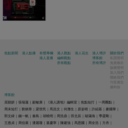
焦點新聞
港人點播
有聲專欄
港人觀點
港人花生
港人博評
關於我們
港人直播
編輯觀點
博客館
私隱聲明
所有觀點
所有博評
免責條款
版權聲明
加入我們
聯絡我們
刊登廣告
爆料快
博客館
屈穎妍
|
張瑞蓮
|
顧敏康
|
《港人講地》編輯室
|
焦點短打
|
一周圈點
|
周末短打
|
劉炳章
|
梁世民
|
馬浩文
|
何濼生
|
原姿晴
|
許紹基
|
麥國華
|
郭文緯
|
錢一帆
|
秦島
|
胡曉明
|
周浩鼎
|
田北辰
|
鄔滿海
|
季霆剛
|
王惠貞
|
周伯展
|
潘麗瓊
|
葉慶寧
|
陳建強
|
馬恩國
|
周全浩
|
方舟
|