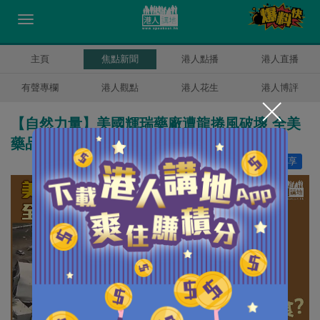
主頁
焦點新聞
港人點播
港人直播
有聲專欄
港人觀點
港人花生
港人博評
【自然力量】美國輝瑞藥廠遭龍捲風破壞 全美
藥品供應或面臨長期短缺
讚好
11
分享