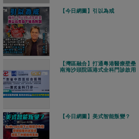
【今日網圖】引以為戒
【灣區融合】打通粵港醫療壁壘
南海沙頭院區港式全科門診啟用
【今日網圖】美式智能叛變？