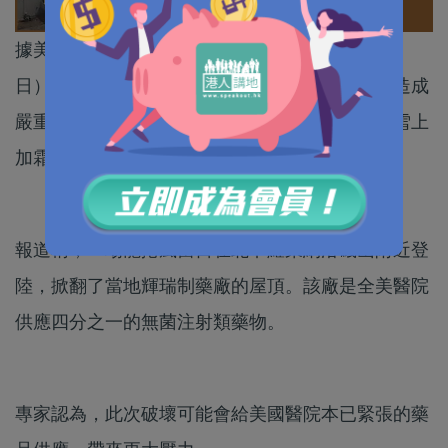
據美聯社引述輝瑞公司消息，當地時間周三（19
日），龍捲風對美國北卡羅萊納的一間輝瑞藥廠造成
嚴重破壞。專家擔憂，全美藥物供應緊張問題恐雪上
加霜。
報道稱，一場龍捲風當日在北卡羅萊納洛磯山附近登
陸，掀翻了當地輝瑞制藥廠的屋頂。該廠是全美醫院
供應四分之一的無菌注射類藥物。
專家認為，此次破壞可能會給美國醫院本已緊張的藥