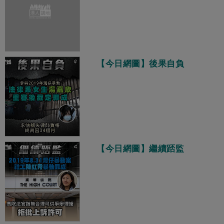
【今日網圖】後果自負
【今日網圖】繼續踎監