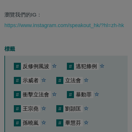
瀏覽我們的IG：
https://www.instagram.com/speakout_hk/?hl=zh-hk
標籤
#
反修例風波
#
逃犯條例
#
示威者
#
立法會
#
衝擊立法會
#
暴動罪
#
王宗堯
#
劉頴匡
#
孫曉嵐
#
畢慧芬