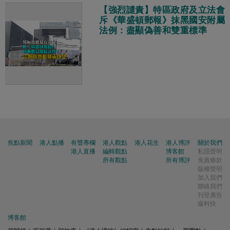
【強烈譴責】特區政府及立法會
斥《華盛頓郵報》抹黑國安附屬
法例：盡顯偽善和雙重標準
焦點新聞
港人點播
有聲專欄
港人觀點
港人花生
港人博評
關於我們
港人直播
編輯觀點
博客館
私隱聲明
所有觀點
所有博評
免責條款
版權聲明
加入我們
聯絡我們
刊登廣告
爆料快
博客館