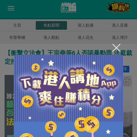
主頁
焦點新聞
港人點播
港人直播
有聲專欄
港人觀點
港人花生
港人博評
【衝擊立法會】王宗堯等6人否認暴動罪 法庭裁
定控罪表證成立
讚好
14
分享