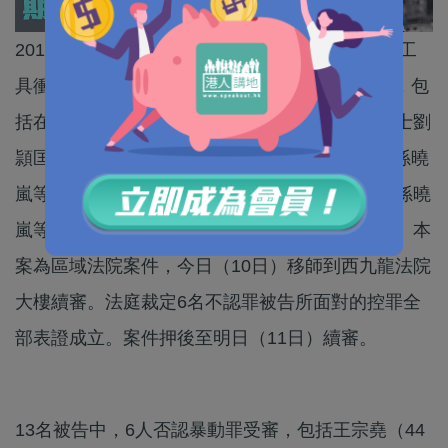
2019年7月1日，有大批反修例示威者以鐵籠車等工
具衝擊立法會大樓，一度佔領會議廳，多人被捕，包
括在35＋初選案中表明認罪而遭還押的民主派人士劉
頴匡，以及藝人王宗堯、前香港大學學生會會長孫曉
嵐等共13人。他們被控參與暴動等罪，劉頴匡和孫曉
嵐等7人早前已認罪，王宗堯等6人則否認暴動罪。本
案為區域法院案件，今日（10日）移師到西九龍法院
大樓續審。法庭裁定6名不認罪被告所面對的控罪全
部表證成立。案件押後至明日（11日）續審。
13名被告中，6人否認暴動罪受審，包括王宗堯（44