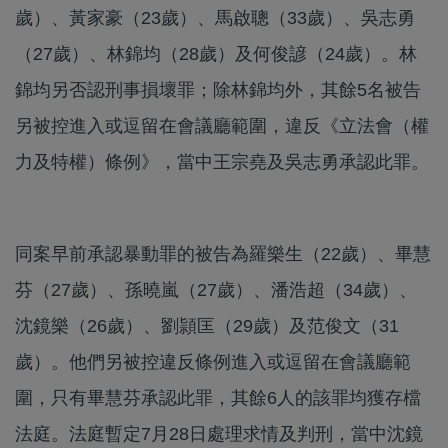
歲）、黃家豪（23歲）、馬啟聰（33歲）、吳志勇
（27歲）、林錦均（28歲）及何俊諺（24歲）。林
錦均另否認刑事損壞罪；除林錦均外，其餘5名被告
另被控進入或逗留在會議廳範圍，違反《立法會（權
力及特權）條例》，當中王宗堯及吳志勇承認此罪。
同案早前承認暴動罪的被告為羅樂生（22歲）、畢慧
芬（27歲）、孫曉嵐（27歲）、潘浩超（34歲）、
沈鏡樂（26歲）、劉頴匡（29歲）及范俊文（31
歲）。他們另被控違反條例進入或逗留在會議廳範
圍，只有畢慧芬承認此罪，其餘6人的該罪均獲存檔
法庭。法庭暫定7月28日處理求情及判刑，當中沈鏡