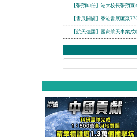
【張翔卸任】港大校長張翔宣布
【書展開鑼】香港書展匯聚77
【航天強國】國家航天事業成