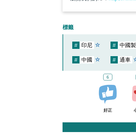
標籤
#
印尼
#
中國製
#
中國
#
通車
6
好正