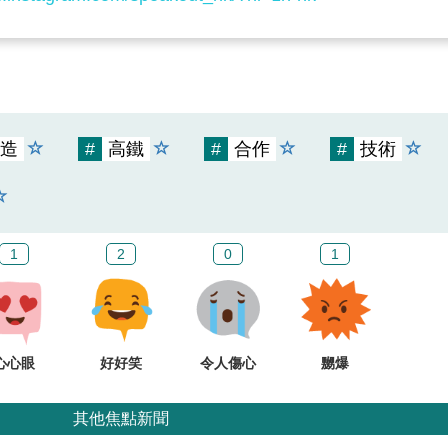
造
#
高鐵
#
合作
#
技術
1
2
0
1
心心眼
好好笑
令人傷心
嬲爆
其他焦點新聞