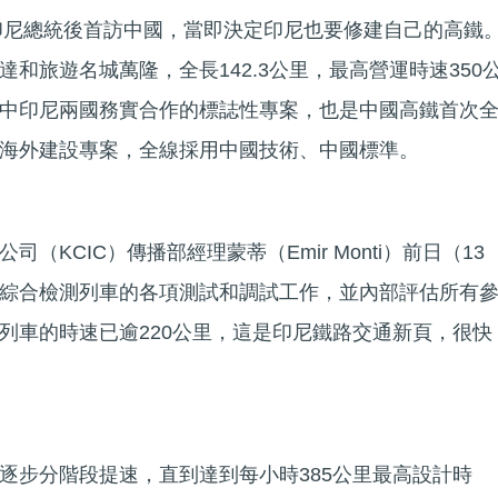
任印尼總統後首訪中國，當即決定印尼也要修建自己的高鐵
和旅遊名城萬隆，全長142.3公里，最高營運時速350
中印尼兩國務實合作的標誌性專案，也是中國高鐵首次
海外建設專案，全線採用中國技術、中國標準。
（KCIC）傳播部經理蒙蒂（Emir Monti）前日（13
綜合檢測列車的各項測試和調試工作，並內部評估所有
列車的時速已逾220公里，這是印尼鐵路交通新頁，很快
逐步分階段提速，直到達到每小時385公里最高設計時