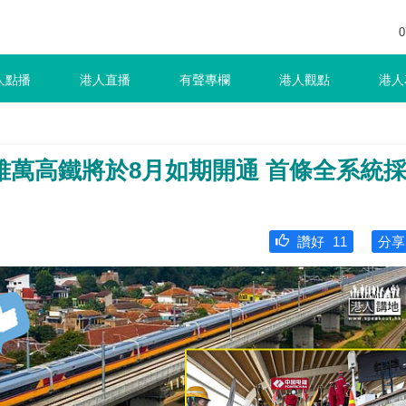
0
人點播
港人直播
有聲專欄
港人觀點
港人
雅萬高鐵將於8月如期開通 首條全系統
讚好
11
分享