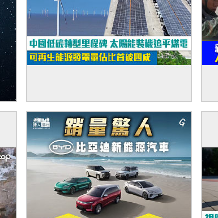
【短片】中國低碳轉型里程碑 太陽能裝機追
【
平煤電 可再生能源發電量佔比首破四成
筒