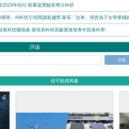
2028年卸任 盼重返實驗室專注科研
0展商、AI科技引領閱讀新趨勢 家長「拉車」掃貨為子女學業鋪
就展科技園揭幕 展現港科研貢獻冀激發青年投身科學
評論
評論
你可能感興趣