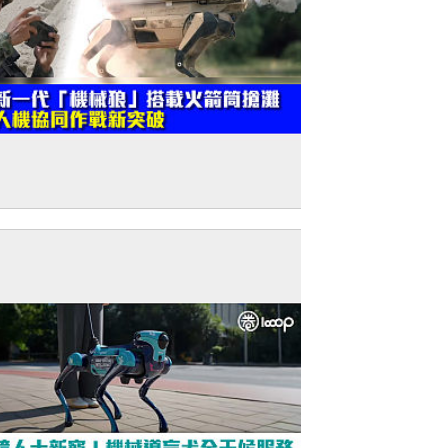
建軍節特輯】新一代「機械狼」搭載火箭
搶灘 人機協同作戰新突破