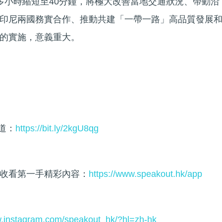
多小時縮短至40分鐘，將極大改善當地交通狀況、帶動沿
印尼兩國務實合作、推動共建「一帶一路」高品質發展
的實施，意義重大。
頻道：
https://bit.ly/2kgU8qg
收看第一手精彩內容：
https://www.speakout.hk/app
w.instagram.com/speakout_hk/?hl=zh-hk