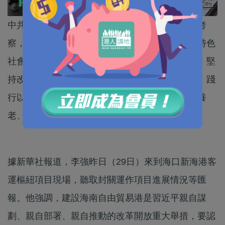
中共中央政治局常委、國務院總理李強正在海南考
察，強調要堅持以中共總書記習近平新時代中國特色
社會主義思想為指導，深入貫徹黨的二十大精神，堅
持改革開放，高質量高標準建設海南自由貿易港，踐
行以人民為中心的發展思想，用心用情用力做好養
老、醫療等民生工作，提高人民生活品質。
據新華社報道，李強昨日（29日）來到海口新海港客
運樞紐項目現場，聽取封關運作項目進展情況等匯
報。他強調，建設海南自由貿易港是習近平親自謀
劃、親自部署、親自推動的改革開放重大舉措，要認