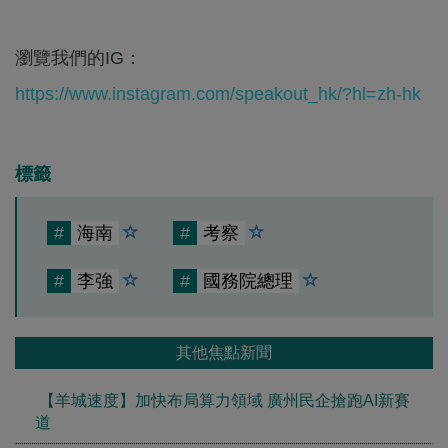
瀏覽我們的IG：
https://www.instagram.com/speakout_hk/?hl=zh-hk
標籤
#
海南
#
考察
#
李強
#
國務院總理
其他焦點新聞
【羊城速度】加快布局算力領域 廣州民企搶跑AI新賽
道