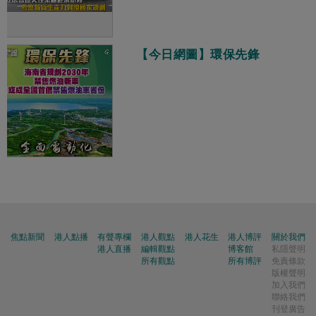
【今日網圖】環保先鋒
焦點新聞
港人點播
有聲專欄
港人觀點
港人花生
港人博評
關於我們
港人直播
編輯觀點
博客館
私隱聲明
所有觀點
所有博評
免責條款
版權聲明
加入我們
聯絡我們
刊登廣告