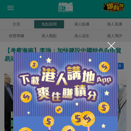
主頁
焦點新聞
港人點播
港人直播
有聲專欄
港人觀點
港人花生
港人博評
【考察海南】李強：加快建設中國特色自由貿
易港、用心做好養老醫療等民生工作
讚好
3
分享