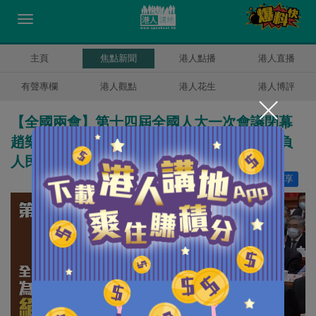
主頁
焦點新聞
港人點播
港人直播
有聲專欄
港人觀點
港人花生
港人博評
【全國兩會】第十四屆全國人大一次會議閉幕
趙樂際：為黨和國家事業竭誠奉獻，絕不辜負
人民重托！
讚好
2
分享