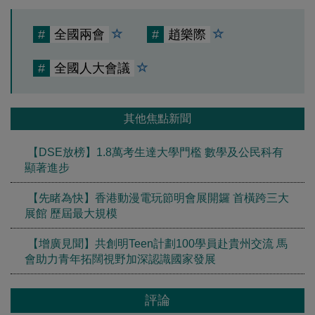
#
全國兩會
#
趙樂際
#
全國人大會議
其他焦點新聞
【DSE放榜】1.8萬考生達大學門檻 數學及公民科有
顯著進步
【先睹為快】香港動漫電玩節明會展開鑼 首橫跨三大
展館 歷屆最大規模
【增廣見聞】共創明Teen計劃100學員赴貴州交流 馬
會助力青年拓闊視野加深認識國家發展
評論