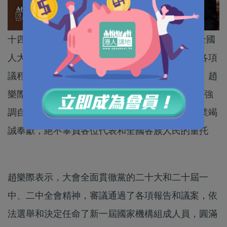
十四屆全國人大人大會議今日(13日)上午閉幕，全國
人大常委會委員長趙樂際宣布全國人大一次會議各項
議程，已經全部進行完畢。期間趙樂際發表講話。趙
樂際強調過去5年，各方面工作取得重大進展，並強
調自己擔任人大委員長一職，定當為黨和國家事業竭
誠奉獻，絕不辜負各位代表和全國各族人民的重托
趙樂際表示，大會全面貫徹黨的二十大和二十屆一
中、二中全會精神，審議通過了各項報告和議案，依
法選舉和決定任命了新一屆國家機構組成人員，圓滿