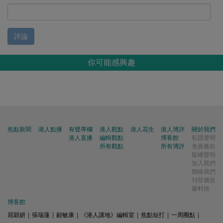
評論
你可能感興趣
焦點新聞
港人點播
有聲專欄
港人觀點
港人花生
港人博評
關於我們
港人直播
編輯觀點
博客館
私隱聲明
所有觀點
所有博評
免責條款
版權聲明
加入我們
聯絡我們
刊登廣告
爆料快
博客館
屈穎妍
|
張瑞蓮
|
顧敏康
|
《港人講地》編輯室
|
焦點短打
|
一周圈點
|