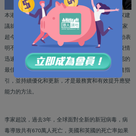
本港新冠疫情漸退，社會逐漸走向復常，個別專家建
議就過去3年的新冠疫情作獨立調查。行政長官李家
超今早（31日）出席行政會議前會見傳媒時，主動表
明不同意就過去的防疫措施展開獨立調查。指出疫情
迅速變化，各地政府均按情況即時應對，並無公認的
最佳或標準方案。他認為，將有效的應變方案寫進指
引，並持續優化和更新，才是最務實和有效提升應變
能力的方法。
李家超說，過去3年，全球面對全新的新冠病毒，病
毒導致共有670萬人死亡，美國和英國的死亡率如果