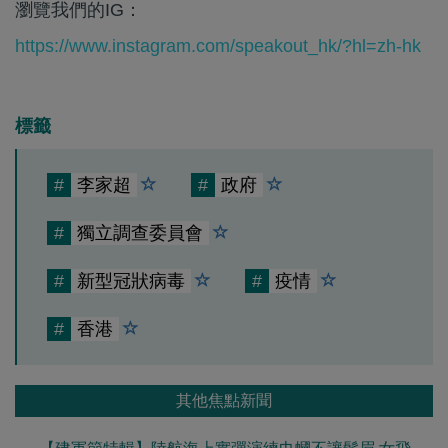
瀏覽我們的IG：
https://www.instagram.com/speakout_hk/?hl=zh-hk
標籤
#
李家超
#
政府
#
獨立調查委員會
#
新型冠狀病毒
#
疫情
#
香港
其他焦點新聞
【建軍節特輯】陸航海上實彈演練巾幗不讓鬚眉 女飛