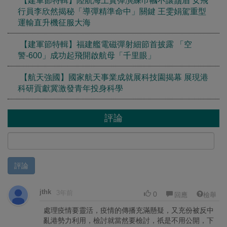
行員李欣然揭秘「導彈精準命中」關鍵 王雯娟駕重型
運輸直升機征服大海
【建軍節特輯】福建艦電磁彈射細節首披露 「空
警-600」成功起飛開啟航母「千里眼」
【航天強國】國家航天事業成就展科技園揭幕 展現港
科研貢獻冀激發青年投身科學
評論
評論
jthk
3年前
0
回應
檢舉
處理疫情要靈活，疫情的傳播充滿懸疑，又充份被反中
亂港勢力利用，檢討就當然要檢討，祇是不用公開，下