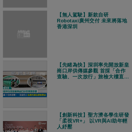
【無人駕駛】新款自研
Robotaxi廣州交付 未來將落地
香港深圳
【先睹為快】深圳率先開放新皇
崗口岸供傳媒參觀 首採「合作
查驗、一次放行」旅檢大樓直連
地鐵站
【創新科技】聖方濟各學生研發
「柔視VR+」 以VR與AI助年輕
人紓壓