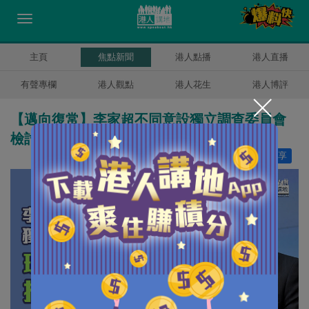
主頁
焦點新聞
港人點播
港人直播
有聲專欄
港人觀點
港人花生
港人博評
【邁向復常】李家超不同意設獨立調查委員會
檢討疫情應對 強調現屆政府已持續檢視優化
讚好
2
分享