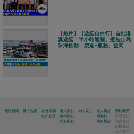
【短片】【遊艇自由行】首批港
澳遊艇「半小時通關」抵桂山島
珠海推動「製造+服務」協同發
展
焦點新聞
港人點播
有聲專欄
港人觀點
港人花生
港人博評
關於我們
港人直播
編輯觀點
博客館
私隱聲明
所有觀點
所有博評
免責條款
版權聲明
加入我們