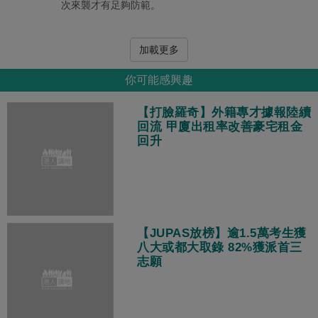
次來襲才有足夠防範。
加載更多
你可能感興趣
【打臉羅奇】外籍專才據報陸續
回流 甲廈出租率改善豪宅租金
回升
【JUPAS放榜】逾1.5萬考生獲
八大或都大取錄 82%獲派首三
志願