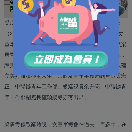
受疫情影響而闊別三年的女童軍周年大會操，今日
（29日）再度於旺角大球場舉行，超過5000多名女
童軍、家長及各界嘉賓出席，香港女童軍總會會長梁
唐青儀致辭時，勉勵女童軍總會要將會務發揚光大，
讓更多人透過參加女童軍訓練為自己及身邊所有人建
立美好而積極的人生。民政及青年事務局副局長梁宏
正、中聯辦青年工作部二級巡視員余升高、中聯辦青
年工作部副處長盧頌揚等亦有出席。
梁唐青儀致辭時說，女童軍總會在過去一百多年，在