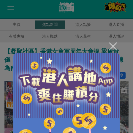
主頁
焦點新聞
港人點播
港人直播
有聲專欄
港人觀點
港人花生
港人博評
【凝聚社區】香港女童軍周年大會操 梁唐青
儀：將會務發揚光大、讓更多人透過參加訓練
為自己及身邊人建立美好積極人生
讚好
6
分享