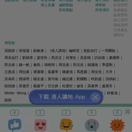
焦點新聞
港人點播
有聲專欄
港人觀點
港人花生
港人博評
關於我們
港人直播
編輯觀點
博客館
私隱聲明
所有觀點
所有博評
免責條款
版權聲明
加入我們
聯絡我們
刊登廣告
爆料快
博客館
屈穎妍
|
張瑞蓮
|
顧敏康
|
《港人講地》編輯室
|
焦點短打
|
一周圈點
|
周末短打
|
劉炳章
|
梁世民
|
馬浩文
|
何濼生
|
原姿晴
|
許紹基
|
麥國華
|
郭文緯
|
錢一帆
|
秦島
|
胡曉明
|
周浩鼎
|
田北辰
|
鄔滿海
|
季霆剛
|
王惠貞
|
周伯展
|
潘麗瓊
|
葉慶寧
|
陳建強
|
馬恩國
|
周全浩
|
方舟
|
洪為民
|
鄧淑明
|
楊全盛
|
黃均瑜
|
錢志庸
|
劉國勳
|
柯創盛
|
洪錦鉉
|
陸頌雄
|
黃麗芳
|
嚴建平
|
甘文鋒
|
杜礎圻
|
健良
|
聶廣男
|
盧展常
|
Winter Wong
|
K2
|
梁文新
|
羅崑
|
姚銘
|
陳志豪
|
精選文章
|
林奮強
|
囍雨
© 港人講地
4
1
1
0
0
電郵: speakout@speakout.hk
傳真: 85228041301