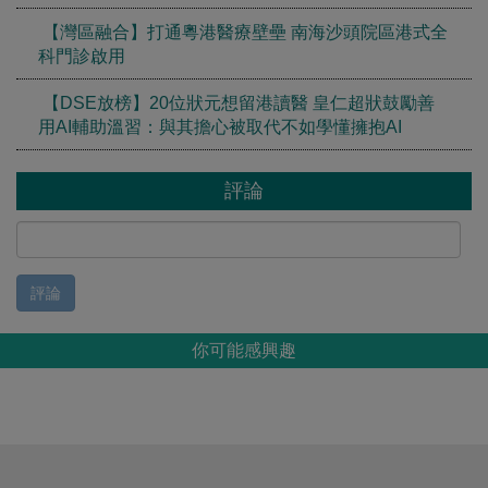
【灣區融合】打通粵港醫療壁壘 南海沙頭院區港式全
科門診啟用
【DSE放榜】20位狀元想留港讀醫 皇仁超狀鼓勵善
用AI輔助溫習：與其擔心被取代不如學懂擁抱AI
評論
評論
你可能感興趣