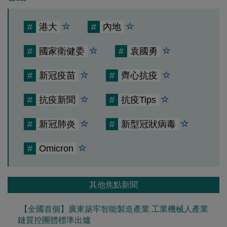
#
港大
#
內地
#
國家衛健委
#
袁國勇
#
新冠疫苗
#
齊心抗疫
#
抗疫新聞
#
抗疫Tips
#
新冠肺炎
#
新型冠狀病毒
#
Omicron
其他焦點新聞
【全國首個】廣東築牢智能製造產業 工業機械人產業
鏈質控團體標準出爐