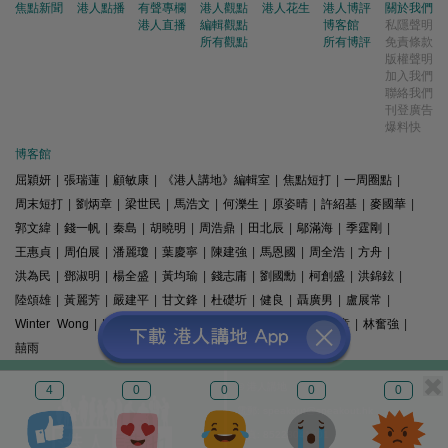
焦點新聞
港人點播
有聲專欄
港人觀點
港人花生
港人博評
關於我們
港人直播
編輯觀點
博客館
私隱聲明
所有觀點
所有博評
免責條款
版權聲明
加入我們
聯絡我們
刊登廣告
爆料快
博客館
屈穎妍
|
張瑞蓮
|
顧敏康
|
《港人講地》編輯室
|
焦點短打
|
一周圈點
|
周末短打
|
劉炳章
|
梁世民
|
馬浩文
|
何濼生
|
原姿晴
|
許紹基
|
麥國華
|
郭文緯
|
錢一帆
|
秦島
|
胡曉明
|
周浩鼎
|
田北辰
|
鄔滿海
|
季霆剛
|
王惠貞
|
周伯展
|
潘麗瓊
|
葉慶寧
|
陳建強
|
馬恩國
|
周全浩
|
方舟
|
洪為民
|
鄧淑明
|
楊全盛
|
黃均瑜
|
錢志庸
|
劉國勳
|
柯創盛
|
洪錦鉉
|
陸頌雄
|
黃麗芳
|
嚴建平
|
甘文鋒
|
杜礎圻
|
健良
|
聶廣男
|
盧展常
|
Winter Wong
|
K2
|
梁文新
|
羅崑
|
姚銘
|
陳志豪
|
精選文章
|
林奮強
|
囍雨
© 港人講地
4
0
0
0
0
電郵: speakout@speakout.hk
傳真: 85228041301