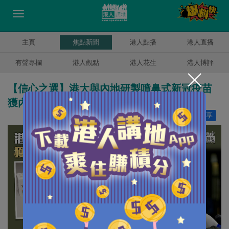
主頁
焦點新聞
港人點播
港人直播
有聲專欄
港人觀點
港人花生
港人博評
【信心之選】港大與內地研製噴鼻式新冠疫苗
獲內地批准緊急使用
讚好
6
分享