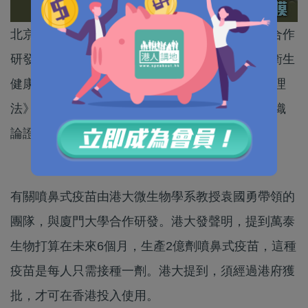
北京萬泰生物藥業公布，與廈門大學、香港大學合作
研發的鼻噴流感病毒載體新冠肺炎疫苗，經國家衛生
健康委提出建議，根據 《中華人民共和國疫苗管理
法》 第二十條有關規定，國家藥品監督管理局組織
論證同意緊急使用。
有關噴鼻式疫苗由港大微生物學系教授袁國勇帶領的
團隊，與廈門大學合作研發。港大發聲明，提到萬泰
生物打算在未來6個月，生產2億劑噴鼻式疫苗，這種
疫苗是每人只需接種一劑。港大提到，須經過港府獲
批，才可在香港投入使用。