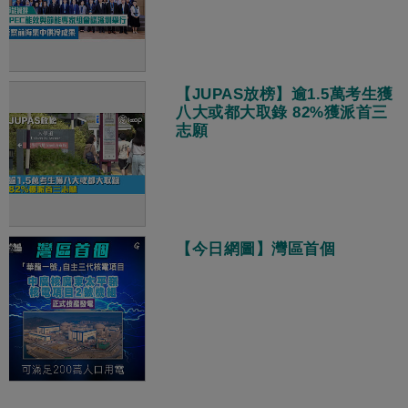
【JUPAS放榜】逾1.5萬考生獲
八大或都大取錄 82%獲派首三
志願
【今日網圖】灣區首個