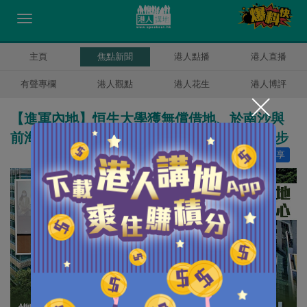
主頁
焦點新聞
港人點播
港人直播
有聲專欄
港人觀點
港人花生
港人博評
【進軍內地】恒生大學獲無償借地、於南沙與
前海設中心 何順文：恒大進駐大灣區的第一步
讚好
6
分享