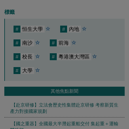
標籤
#
恒生大學
#
內地
#
南沙
#
前海
#
校長
#
粵港澳大灣區
#
大學
其他焦點新聞
【赴京研修】立法會歷史性集體赴京研修 考察新質生
產力對接國家規劃
【國之重器】全國最大半潛起重船交付 集起重＋運輸