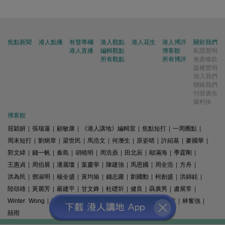
焦點新聞
港人點播
有聲專欄
港人觀點
港人花生
港人博評
關於我們
港人直播
編輯觀點
博客館
私隱聲明
所有觀點
所有博評
免責條款
版權聲明
加入我們
聯絡我們
刊登廣告
爆料快
博客館
屈穎妍
|
張瑞蓮
|
顧敏康
|
《港人講地》編輯室
|
焦點短打
|
一周圈點
|
周末短打
|
劉炳章
|
梁世民
|
馬浩文
|
何濼生
|
原姿晴
|
許紹基
|
麥國華
|
郭文緯
|
錢一帆
|
秦島
|
胡曉明
|
周浩鼎
|
田北辰
|
鄔滿海
|
季霆剛
|
王惠貞
|
周伯展
|
潘麗瓊
|
葉慶寧
|
陳建強
|
馬恩國
|
周全浩
|
方舟
|
洪為民
|
鄧淑明
|
楊全盛
|
黃均瑜
|
錢志庸
|
劉國勳
|
柯創盛
|
洪錦鉉
|
陸頌雄
|
黃麗芳
|
嚴建平
|
甘文鋒
|
杜礎圻
|
健良
|
聶廣男
|
盧展常
|
Winter Wong
|
K2
|
梁文新
|
羅崑
|
姚銘
|
陳志豪
|
精選文章
|
林奮強
|
囍雨