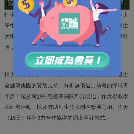
恒生大學宣布，於深圳前海和廣州南沙首設「恒生大
學中心」，標誌著大學積極投入大灣區的發展。恒生
大學校長何順文表示，南沙與前海均為大灣區經濟特
區，是次合作是恒大進駐大灣區的第一步。
恒大是次獲得深圳市人工智能產業協會及愛永星辰生
命健康集團的贊助支持，分別無償借出前海的深港青
年夢工場及南沙生態產業園的部分場地，作大學教學
和研究活動，以及有助師生於大灣區發展之用。昨天
（15日）舉行3方合作協議的網上簽訂儀式。