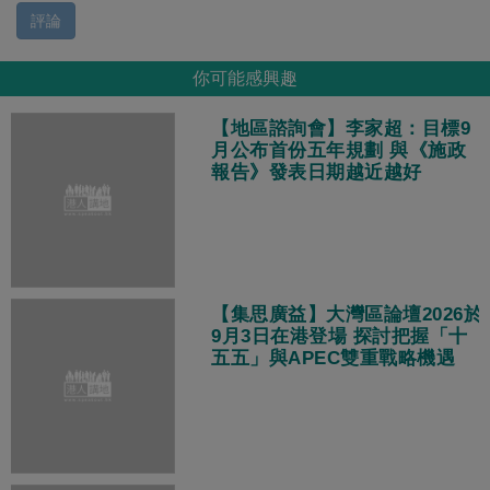
評論
你可能感興趣
【地區諮詢會】李家超：目標9
月公布首份五年規劃 與《施政
報告》發表日期越近越好
【集思廣益】大灣區論壇2026於
9月3日在港登場 探討把握「十
五五」與APEC雙重戰略機遇