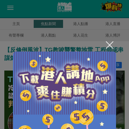
主頁
焦點新聞
港人點播
港人直播
有聲專欄
港人觀點
港人花生
港人博評
【反修例風波】TG教唆襲警整地雷 工程師認串
謀煽惑傷人等罪囚3年半
讚好
10
分享