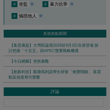
#
坐監
#
暴力抗爭
#
煽惑他人
其他焦點新聞
【集思廣益】大灣區論壇2026於9月3日在港登場 探
討把握「十五五」與APEC雙重戰略機遇
【今日網圖】突然暴斃
【創新科技】觀塘瑪利諾學生研發「無聲鬧鐘」 靠震
動及熱度替代聲響
評論