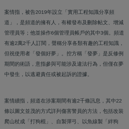
案情指，被告2019年設立「實用工程知識分享頻
道」，是頻道的擁有人，有權發布及刪除帖文、增減
管理員等；他並操作6個管理員帳戶的其中3個。頻道
有逾2萬2千人訂閱，聲稱分享各類有趣的工程知識，
但祝使用者「發個好夢」。控方稱「發夢」是反修例
期間的術語，意指參與可能涉及違法行為，但僅在夢
中發生，以逃避責任或被起訴的證據。
案情續指，頻道在涉案期間有逾2千條訊息，其中22
條以圖文並茂的方式詳列傷害警員的方法，包括改裝
爬山杖成「打狗棍」、自製彈弓、以魚線製「絆狗