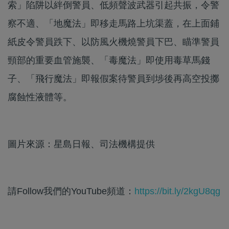
索」陷阱以絆倒警員、低頻聲波武器引起共振，令警
察不適、「地魔法」即移走馬路上坑渠蓋，在上面鋪
紙皮令警員跌下、以防風火機燒警員下巴、瞄準警員
頸部的重要血管施襲、「毒魔法」即使用毒草馬錢
子、「飛行魔法」即報假案待警員到埗後再高空投擲
腐蝕性液體等。
圖片來源：星島日報、司法機構提供
請Follow我們的YouTube頻道：
https://bit.ly/2kgU8qg