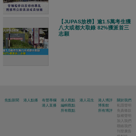
【JUPAS放榜】逾1.5萬考生獲
八大或都大取錄 82%獲派首三
志願
焦點新聞
港人點播
有聲專欄
港人觀點
港人花生
港人博評
關於我們
港人直播
編輯觀點
博客館
私隱聲明
所有觀點
所有博評
免責條款
版權聲明
加入我們
聯絡我們
刊登廣告