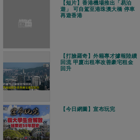
【短片】香港機場推出「易泊
遊」 可自駕至港珠澳大橋 停車
再遊香港
【打臉羅奇】外籍專才據報陸續
回流 甲廈出租率改善豪宅租金
回升
【今日網圖】宣布玩完