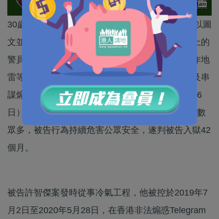
30歲冷氣工程師在反修例風波期間，在Telegram以圖
文並茂方式提出用沙堵塞水炮車，圖「焗死」車上的
警員，又教導使用者瞄準警員頸部血管施襲和製作地
雷等武器。被告早前承認串謀煽惑他人蓄意傷人及串
謀煽惑他人製造炸藥兩罪，暫委法官劉綺雲今（26
日）在區域法院指，涉案頻道有逾2萬人訂閱，人數
眾多，被告行為持續危害公眾安全，遂判被告入獄42
個月。
被告許智傑案發時從事冷氣工程，他被控於2019年7
月2日至2020年5月28日，在香港非法煽惑Telegram