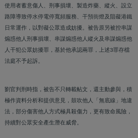
使用者蓄意傷人、刑事損壞、製造炸藥、縱火、設立
路障導致停水停電停寬頻服務、干預街燈及阻礙港鐵
日常運作，以對礙公眾造成妨擾。被告原另被控串謀
煽惑他人刑事損壞、串謀煽惑他人縱火及串謀煽惑他
人干犯公眾妨擾罪，基於他承認兩罪，上述3罪存檔
法庭不予起訴。
劉官判刑時指，被告不只轉載帖文，還主動參與，積
極作資料分析和提供意見，鼓吹他人「無底線」地違
法，部分傷害他人方式極具殺傷力，更有致命風險，
持續對公眾安全產生潛在威脅。